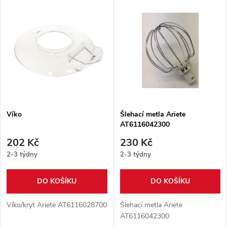
V
Nejprodávanější
z
ý
Abecedně
e
p
n
i
í
s
p
Víko
Šlehací metla Ariete
AT6116042300
p
r
202 Kč
230 Kč
r
2-3 týdny
2-3 týdny
o
o
DO KOŠÍKU
DO KOŠÍKU
d
d
Víko/kryt Ariete AT6116028700
Šlehací metla Ariete
u
AT6116042300