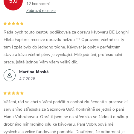
5,0
12 hodnocení
v
Zobrazit recenze
k
y
Ráda bych touto cestou poděkovala za opravu kávovaru DE Longhi
Elleta Explore, recenze opravdu nelžou.!!!!! Opraveno včetně cesty
v
tam i zpět bylo do jednoho týdne. Kávovar je opět v perfektním
ý
stavu a káva včetně pěny je vynikající. Milé jednání, profesionální
práce, ještě jednou Vám všem veliký dík.
p
Martina Jánská
i
4.7.2026
s
Vážení, rád se chci s Vámi podělit o osobní zkušenosti s pracovnicí
u
servisního střediska ze Sezimova Ústí. Konkrétně se jedná o paní
Hanu Vobrubovou. Obrátil jsem se na středisko se žádostí o nákup
drobného náhradního dílu ke kávovaru. Paní Vobrubová mě
vyslechla a velice fundovaně pomohla. Doufejme, že odbornost je