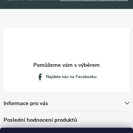
a
t
í
Najdete nás na Facebooku
Informace pro vás
Poslední hodnocení produktů