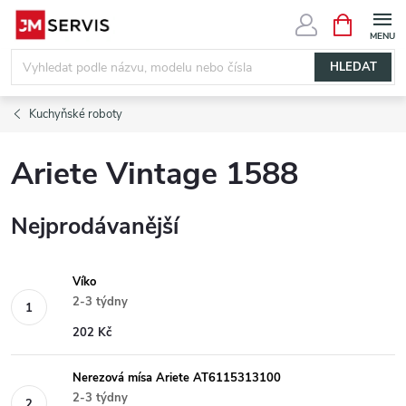
Přejít
NÁKUPNÍ
KOŠÍK
na
obsah
HLEDAT
Kuchyňské roboty
Ariete Vintage 1588
Nejprodávanější
Víko
2-3 týdny
202 Kč
Nerezová mísa Ariete AT6115313100
2-3 týdny