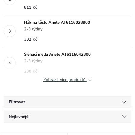
811 Kč
Hák na těsto Ariete AT6116028900
2-3 týdny
332 Kč
Šlehací metla Ariete AT6116042300
2-3 týdny
230 Kč
Zobrazit více produktů
Filtrovat
Ř
Nejlevnější
a
Nejdražší