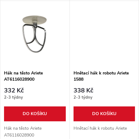
u
k
k
t
t
ů
ů
Hák na těsto Ariete
Hnětací hák k robotu Ariete
AT6116028900
1588
332 Kč
338 Kč
2-3 týdny
2-3 týdny
DO KOŠÍKU
DO KOŠÍKU
Hák na těsto Ariete
Hnětací hák k robotu Ariete
AT6116028900