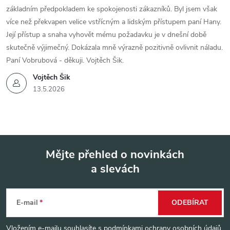
základním předpokladem ke spokojenosti zákazníků. Byl jsem však
více než překvapen velice vstřícným a lidským přístupem paní Hany.
Její přístup a snaha vyhovět mému požadavku je v dnešní době
skutečně výjimečný. Dokázala mně výrazně pozitivně ovlivnit náladu.
Paní Vobrubová - děkuji. Vojtěch Šik.
Vojtěch Šik
13.5.2026
Mějte přehled o novinkách
a slevách
Z
á
E-mail
ODEBÍRAT
p
Vložením e-mailu souhlasíte s
podmínkami ochrany osobních údajů