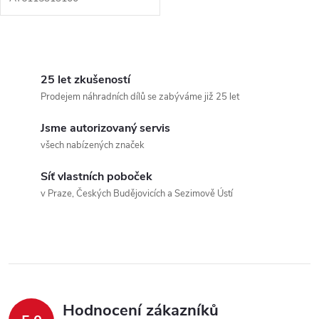
O
v
25 let zkušeností
Prodejem náhradních dílů se zabýváme již 25 let
l
Jsme autorizovaný servis
á
všech nabízených značek
d
Síť vlastních poboček
a
v Praze, Českých Budějovicích a Sezimově Ústí
c
í
p
r
Hodnocení zákazníků