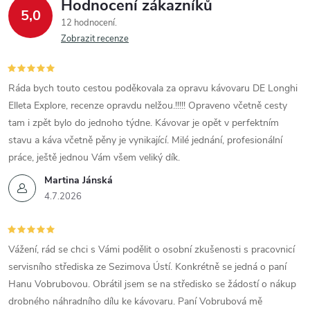
r
Hodnocení zákazníků
5,0
12 hodnocení
v
Zobrazit recenze
k
y
Ráda bych touto cestou poděkovala za opravu kávovaru DE Longhi
Elleta Explore, recenze opravdu nelžou.!!!!! Opraveno včetně cesty
v
tam i zpět bylo do jednoho týdne. Kávovar je opět v perfektním
ý
stavu a káva včetně pěny je vynikající. Milé jednání, profesionální
práce, ještě jednou Vám všem veliký dík.
p
Martina Jánská
i
4.7.2026
s
Vážení, rád se chci s Vámi podělit o osobní zkušenosti s pracovnicí
u
servisního střediska ze Sezimova Ústí. Konkrétně se jedná o paní
Hanu Vobrubovou. Obrátil jsem se na středisko se žádostí o nákup
drobného náhradního dílu ke kávovaru. Paní Vobrubová mě