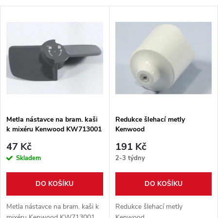
a
V
Nejprodávanější
z
ý
Abecedně
e
p
n
i
í
s
p
Metla nástavce na bram. kaši
Redukce šlehací metly
k mixéru Kenwood KW713001
Kenwood
p
r
47 Kč
191 Kč
r
Skladem
2-3 týdny
o
o
DO KOŠÍKU
DO KOŠÍKU
d
d
Metla nástavce na bram. kaši k
Redukce šlehací metly
mixéru Kenwood KW713001
Kenwood