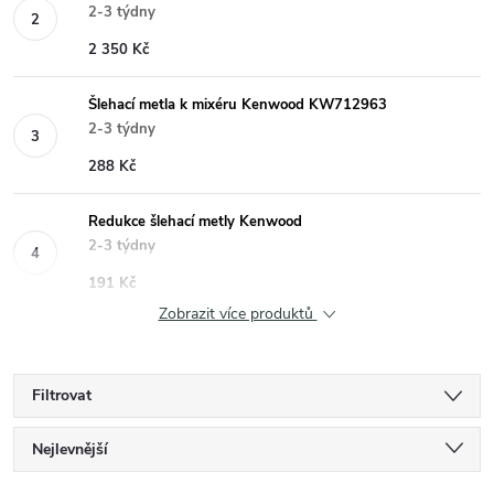
2-3 týdny
2 350 Kč
Šlehací metla k mixéru Kenwood KW712963
2-3 týdny
288 Kč
Redukce šlehací metly Kenwood
2-3 týdny
191 Kč
Zobrazit více produktů
Filtrovat
Ř
Nejlevnější
Nejdražší