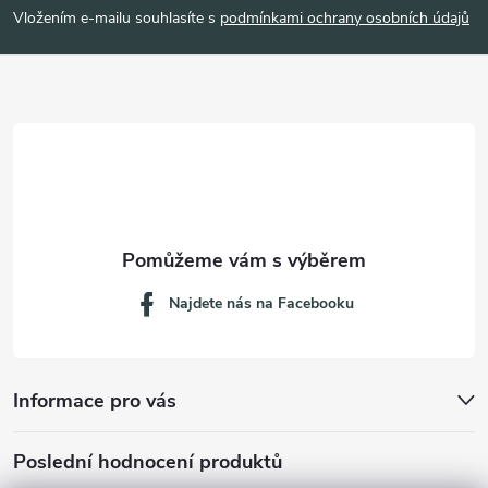
p
Vložením e-mailu souhlasíte s
podmínkami ochrany osobních údajů
a
t
í
Najdete nás na Facebooku
Informace pro vás
Poslední hodnocení produktů