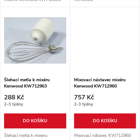
u
u
k
k
t
t
ů
ů
Šlehací metla k mixéru
Mixovací nástavec mixéru
Kenwood KW712963
Kenwood KW712960
288 Kč
757 Kč
2-3 týdny
2-3 týdny
DO KOŠÍKU
DO KOŠÍKU
Šlehací metla k mixeru
Mixovací nátavec KW712960