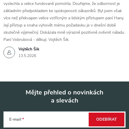
vyslechla a velice fundovaně pomohla. Doufejme, že odbornost je
základním předpokladem ke spokojenosti zákazníků. Byl jsem však
více než překvapen velice vstřícným a lidským přístupem paní Hany.
Její přístup a snaha vyhovět mému požadavku je v dnešní době
skutečně výjimečný. Dokázala mně výrazně pozitivně ovlivnit náladu.
Paní Vobrubová - děkuji. Vojtěch Šik.
Vojtěch Šik
13.5.2026
Mějte přehled o novinkách
a slevách
Z
á
E-mail
ODEBÍRAT