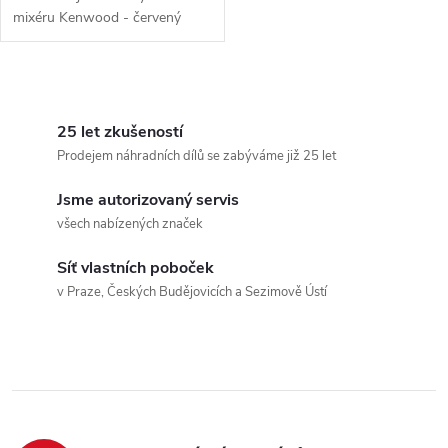
mixéru Kenwood - červený
O
v
25 let zkušeností
Prodejem náhradních dílů se zabýváme již 25 let
l
Jsme autorizovaný servis
á
všech nabízených značek
d
Síť vlastních poboček
a
v Praze, Českých Budějovicích a Sezimově Ústí
c
í
p