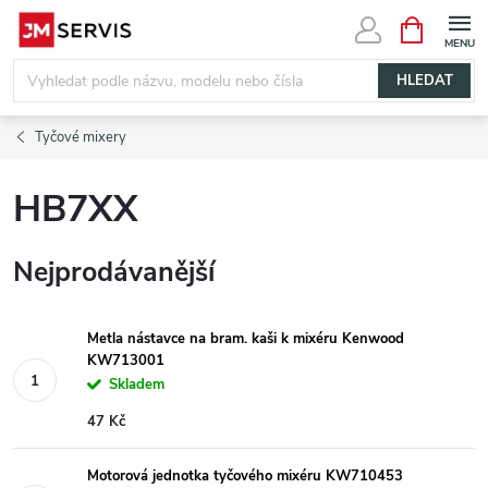
Přejít
NÁKUPNÍ
KOŠÍK
na
obsah
HLEDAT
Tyčové mixery
HB7XX
Nejprodávanější
Metla nástavce na bram. kaši k mixéru Kenwood
KW713001
Skladem
47 Kč
Motorová jednotka tyčového mixéru KW710453