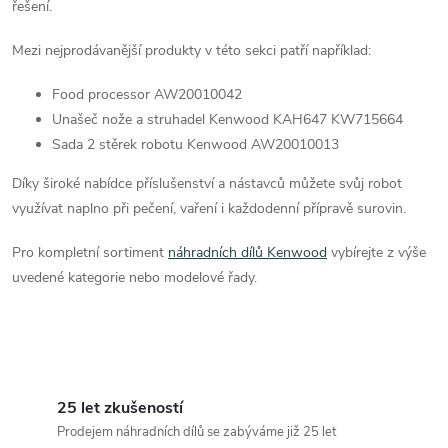
r
í
řešení.
v
Mezi nejprodávanější produkty v této sekci patří například:
k
Food processor AW20010042
y
Unašeč nože a struhadel Kenwood KAH647 KW715664
Sada 2 stěrek robotu Kenwood AW20010013
v
Díky široké nabídce příslušenství a nástavců můžete svůj robot
ý
využívat naplno při pečení, vaření i každodenní přípravě surovin.
p
Pro kompletní sortiment
náhradních dílů Kenwood
vybírejte z výše
i
uvedené kategorie nebo modelové řady.
s
u
25 let zkušeností
Prodejem náhradních dílů se zabýváme již 25 let