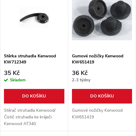
z
ý
Abecedně
e
p
n
i
í
s
p
Stěrka struhadla Kenwood
Gumové nožičky Kenwood
KW712349
KW651419
p
r
35 Kč
36 Kč
r
Skladem
2-3 týdny
o
o
DO KOŠÍKU
DO KOŠÍKU
d
d
Stěrač struhadla Kenwood/
Gumové nožičky Kenwood
u
Čistič struhadla ke kráječi
KW651419
Kenwood AT340.
u