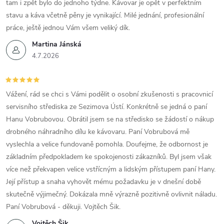
tam i zpět bylo do jednoho týdne. Kávovar je opět v perfektním
stavu a káva včetně pěny je vynikající. Milé jednání, profesionální
práce, ještě jednou Vám všem veliký dík.
Martina Jánská
4.7.2026
Vážení, rád se chci s Vámi podělit o osobní zkušenosti s pracovnicí
servisního střediska ze Sezimova Ústí. Konkrétně se jedná o paní
Hanu Vobrubovou. Obrátil jsem se na středisko se žádostí o nákup
drobného náhradního dílu ke kávovaru. Paní Vobrubová mě
vyslechla a velice fundovaně pomohla. Doufejme, že odbornost je
základním předpokladem ke spokojenosti zákazníků. Byl jsem však
více než překvapen velice vstřícným a lidským přístupem paní Hany.
Její přístup a snaha vyhovět mému požadavku je v dnešní době
skutečně výjimečný. Dokázala mně výrazně pozitivně ovlivnit náladu.
Paní Vobrubová - děkuji. Vojtěch Šik.
Vojtěch Šik