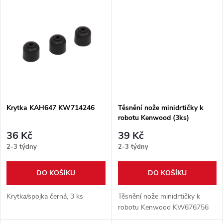
k
k
t
t
ů
ů
Krytka KAH647 KW714246
Těsnění nože minidrtičky k
robotu Kenwood (3ks)
KW676756
36 Kč
39 Kč
2-3 týdny
2-3 týdny
DO KOŠÍKU
DO KOŠÍKU
Krytka/spojka černá, 3 ks
Těsnění nože minidrtičky k
robotu Kenwood KW676756