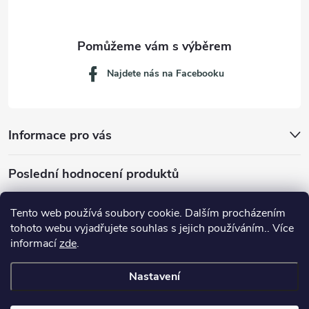
Najdete nás na Facebooku
Informace pro vás
Poslední hodnocení produktů
Tento web používá soubory cookie. Dalším procházením
tohoto webu vyjadřujete souhlas s jejich používáním.. Více
Dávkovací lžička na mletou kávu 53132C8134
informací
zde
.
Nastavení
Copyright 2026
JM servis
. Všechna práva vyhrazena.