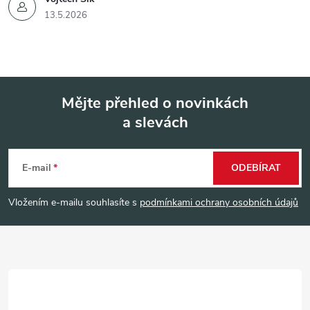
13.5.2026
Mějte přehled o novinkách
a slevách
Z
á
E-mail
ODEBÍRAT
p
Vložením e-mailu souhlasíte s
podmínkami ochrany osobních údajů
a
t
í