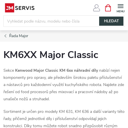
Přejít
NÁKUPNÍ
KOŠÍK
na
obsah
HLEDAT
Řada Major
KM6XX Major Classic
Sekce
Kenwood Major Classic KM 6xx náhradní díly
nabízí nejen
komponenty pro opravy, ale především širokou paletu příslušenství
a nástavců pro každodenní využití kuchyňského robota. Najdete zde
řešení od food procesorů přes mixovací a pracovní nádoby až po
unašeče nožů a struhadel.
Sortiment je určen pro modely KM 631, KM 636 a další varianty této
řady, přičemž jednotlivé díly i příslušenství odpovídají jejich
konstrukci. Díky tomu můžete robot snadno přizpůsobit různým