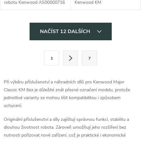
robotu Kenwood AS00000716
Kenwood KM
O
NAČÍST 12 DALŠÍCH
v
l
S
1
7
t
á
r
d
á
Při výběru příslušenství a náhradních dílů pro Kenwood Major
a
n
Classic KM 6xx je důležité znát přesné označení modelu, protože
k
jednotlivé varianty se mohou lišit kompatibilitou i způsobem
c
o
uchycení.
í
v
Originální příslušenství a díly zajišťují správnou funkci, stabilitu a
á
p
dlouhou životnost robota. Zároveň umožňují jeho rozšíření bez
n
nutnosti pořizovat nové zařízení, což je praktické i ekonomické