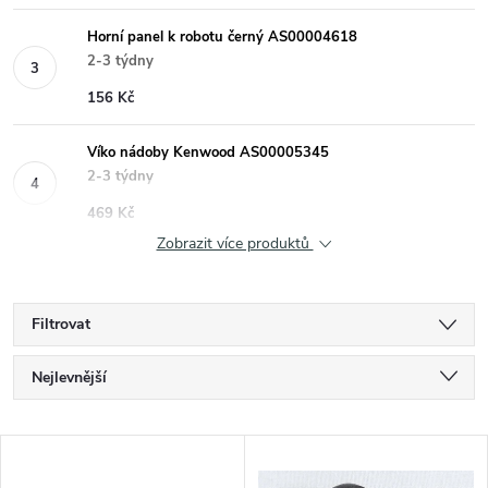
Horní panel k robotu černý AS00004618
2-3 týdny
156 Kč
Víko nádoby Kenwood AS00005345
2-3 týdny
469 Kč
Zobrazit více produktů
Filtrovat
Ř
Nejlevnější
a
Nejdražší
V
Nejprodávanější