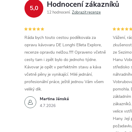
Hodnocení zákazníků
í
5,0
12 hodnocení
Zobrazit recenze
r
Ráda bych touto cestou poděkovala za
Vážení, rá
opravu kávovaru DE Longhi Elleta Explore,
zkušenosti
recenze opravdu nelžou.!!!!! Opraveno včetně
ze Sezimov
cesty tam i zpět bylo do jednoho týdne.
Hanu Vobr
Kávovar je opět v perfektním stavu a káva
středisko 
včetně pěny je vynikající. Milé jednání,
náhradního
profesionální práce, ještě jednou Vám všem
Vobrubová
veliký dík.
pomohla. 
základním
Martina Jánská
zákazníků.
4.7.2026
i
velice vst
Hany. Její
požadavku