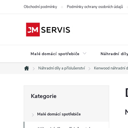
Přejít
Obchodní podmínky
Podmínky ochrany osobních údajů
na
obsah
Malé domácí spotřebiče
Náhradní díly
Náhradní díly a příslušenství
Kenwood náhradní d
Domů
P
Přeskočit
Kategorie
kategorie
o
Malé domácí spotřebiče
s