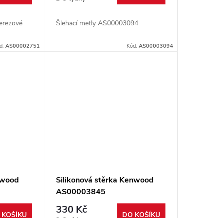
erezové
Šlehací metly AS00003094
d:
AS00002751
Kód:
AS00003094
nwood
Silikonová stěrka Kenwood
AS00003845
330 Kč
 KOŠÍKU
DO KOŠÍKU