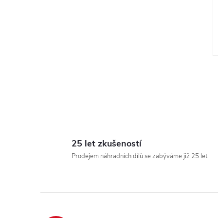
l
25 let zkušeností
Prodejem náhradních dílů se zabýváme již 25 let