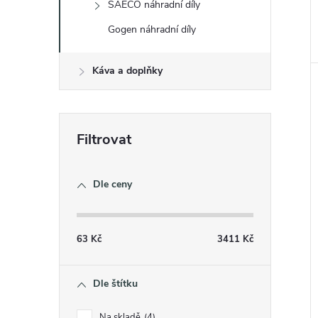
SAECO náhradní díly
Gogen náhradní díly
Káva a doplňky
Dle ceny
63
Kč
3411
Kč
Dle štítku
Na skladě
4