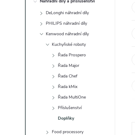
Náhradní díly a příslušenství
t
DeLonghi náhradní díly
r
PHILIPS náhradní díly
a
Kenwood náhradní díly
Kuchyňské roboty
n
Řada Prospero
n
Řada Major
Řada Chef
í
Řada kMix
p
Řada MultiOne
a
Příslušenství
Doplňky
n
Food processory