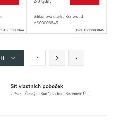
2-3 týdny
od
Silikonová stěrka Kenwood
AS00003845
d:
AS00003844
Kód:
AS00003845
S
CH
1
2
t
r
á
Síť vlastních poboček
n
v Praze, Českých Budějovicích a Sezimově Ústí
k
o
v
á