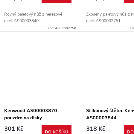
Rovný paletový nůž z nerezové
Zkosený paletový nůž z n
oceli AS00003840
oceli AS00002751
Kód:
AS00002750
Kó
Kenwood AS00003870
Silikonový štětec Ke
pouzdro na disky
AS00003844
301 Kč
318 Kč
DO KOŠÍKU
DO