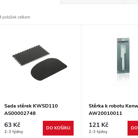
a
4
položek celkem
z
V
e
ý
n
p
p
s
r
p
Sada stěrek KWSD110
Stěrka k robotu Ken
o
AS00002748
AW20010011
r
63 Kč
121 Kč
d
DO KOŠÍKU
DO
2-3 týdny
2-3 týdny