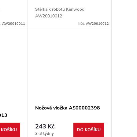
d
Stěrka k robotu Kenwood
AW20010012
d:
AW20010011
Kód:
AW20010012
Nožová vložka AS00002398
013
243 Kč
 KOŠÍKU
DO KOŠÍKU
2-3 týdny