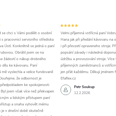
p
d se chci s Vámi podělit o osobní
Velmi příjemná vstřícná paní Vobr
v
 s pracovnicí servisního střediska
Hana jak při předání kávovaru na 
k
a Ústí. Konkrétně se jedná o paní
i při převzetí opraveneho stroje. P
ubovou. Obrátil jsem se na
popsání závady i následná doporu
y
se žádostí o nákup drobného
údržbu a provozování stroje. Více 
v
 dílu ke kávovaru. Paní
příjemných zaměstnanců a vstřícn
 mě vyslechla a velice fundovaně
jen přát každému. Děkuji jménem f
ý
Doufejme, že odbornost je
Efaflex.cz
 předpokladem ke spokojenosti
p
Petr Soukup
 Byl jsem však více než překvapen
12.2.2026
řícným a lidským přístupem paní
 přístup a snaha vyhovět mému
s
 je v dnešní době skutečně