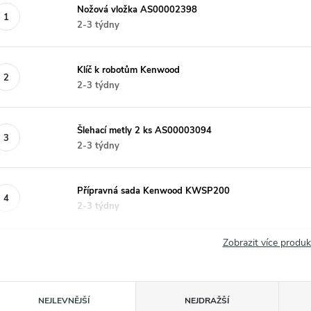
Nožová vložka AS00002398
2-3 týdny
Klíč k robotům Kenwood
2-3 týdny
Šlehací metly 2 ks AS00003094
2-3 týdny
Přípravná sada Kenwood KWSP200
2-3 týdny
Zobrazit více produ
Ř
NEJLEVNĚJŠÍ
NEJDRAŽŠÍ