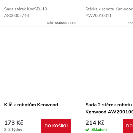
o
u
Sada stěrek KWSD110
Stěrka k robotu Kenwoo
d
AS00002748
AW20010011
k
Kód:
AS00002748
Kó
u
t
k
ů
t
ů
Klíč k robotům Kenwood
Sada 2 stěrek robotu
Kenwood AW20010
173 Kč
214 Kč
DO KOŠÍKU
DO
2-3 týdny
Skladem