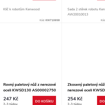
Klíč k robotům Kenwood
Sada 2 stěrek robotu K
AW20010013
Kód:
KW710658
Kó
Rovný paletový nůž z nerezové
Zkosený paletový nůž
oceli KWSD130 AS00002750
nerezové oceli KWS
AS00002751
247 Kč
254 Kč
DO KOŠÍKU
DO
2-3 týdny
2-3 týdny