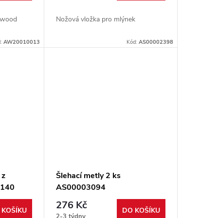
enwood
Nožová vložka pro mlýnek
d:
AW20010013
Kód:
AS00002398
 z
Šlehací metly 2 ks
D140
AS00003094
276 Kč
 KOŠÍKU
DO KOŠÍKU
2-3 týdny