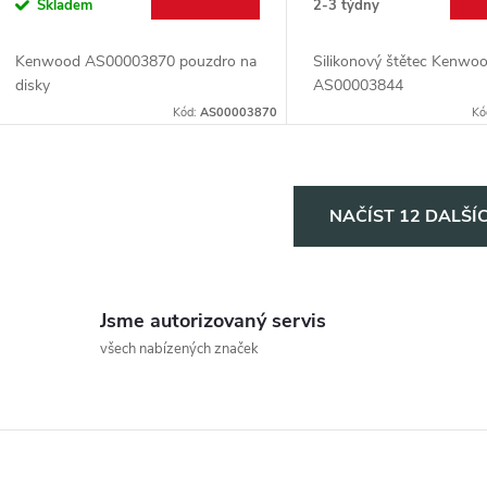
Skladem
2-3 týdny
Kenwood AS00003870 pouzdro na
Silikonový štětec Kenwo
disky
AS00003844
Kód:
AS00003870
Kó
O
NAČÍST 12 DALŠÍ
v
Jsme autorizovaný servis
á
všech nabízených značek
d
a
c