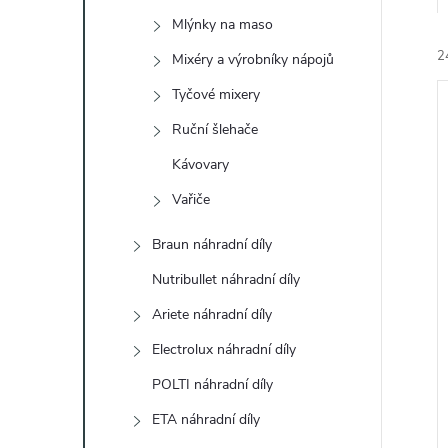
e
Mlýnky na maso
2
l
Mixéry a výrobníky nápojů
Tyčové mixery
Ruční šlehače
Kávovary
Vařiče
í
i
Braun náhradní díly
Nutribullet náhradní díly
Ariete náhradní díly
Electrolux náhradní díly
POLTI náhradní díly
ETA náhradní díly