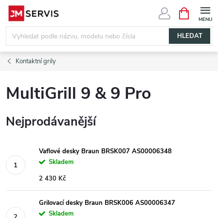
Přejít
NÁKUPNÍ
KOŠÍK
na
obsah
HLEDAT
Kontaktní grily
MultiGrill 9 & 9 Pro
Nejprodávanější
Vaflové desky Braun BRSK007 AS00006348
Skladem
2 430 Kč
Grilovací desky Braun BRSK006 AS00006347
Skladem