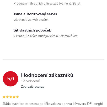
v
Prodejem náhradních dílů se zabýváme již 25 let
l
Jsme autorizovaný servis
á
všech nabízených značek
d
Síť vlastních poboček
a
v Praze, Českých Budějovicích a Sezimově Ústí
c
í
p
r
Hodnocení zákazníků
5,0
12 hodnocení
v
Zobrazit recenze
k
y
Ráda bych touto cestou poděkovala za opravu kávovaru DE Longhi