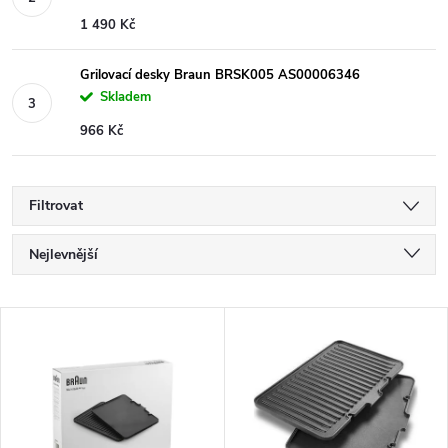
1 490 Kč
Grilovací desky Braun BRSK005 AS00006346
Skladem
966 Kč
Filtrovat
Ř
Nejlevnější
a
Nejdražší
V
Nejprodávanější
z
ý
Abecedně
e
p