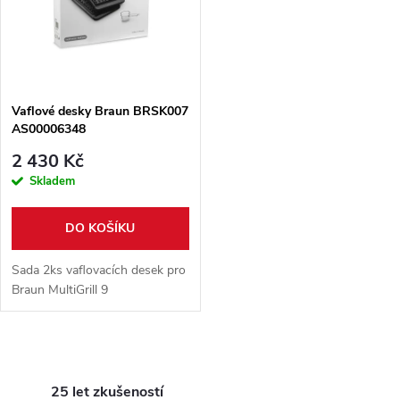
ů
ů
Vaflové desky Braun BRSK007
AS00006348
2 430 Kč
Skladem
DO KOŠÍKU
Sada 2ks vaflovacích desek pro
Braun MultiGrill 9
O
25 let zkušeností