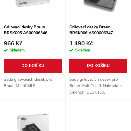
n
i
í
s
p
Grilovací desky Braun
Grilovací desky Braun
BRSK005 AS00006346
BRSK006 AS00006347
p
r
966 Kč
1 490 Kč
r
Skladem
Skladem
o
o
DO KOŠÍKU
DO KOŠÍKU
d
d
Sada grilovacích desek pro
Sada grilovacích desek pro
u
Braun MultiGrill 9
Braun MultiGrill 9. Náhrada za
Delonghi DLSK150.
u
k
k
t
t