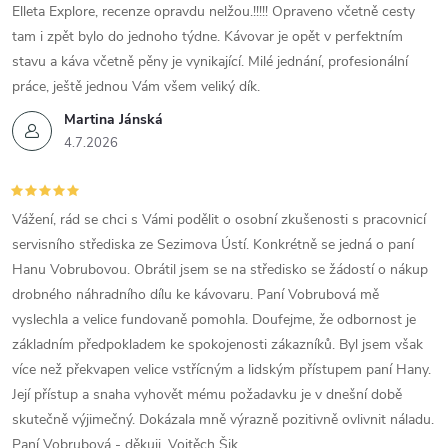
Elleta Explore, recenze opravdu nelžou.!!!!! Opraveno včetně cesty
v
tam i zpět bylo do jednoho týdne. Kávovar je opět v perfektním
ý
stavu a káva včetně pěny je vynikající. Milé jednání, profesionální
práce, ještě jednou Vám všem veliký dík.
p
Martina Jánská
i
4.7.2026
s
Vážení, rád se chci s Vámi podělit o osobní zkušenosti s pracovnicí
u
servisního střediska ze Sezimova Ústí. Konkrétně se jedná o paní
Hanu Vobrubovou. Obrátil jsem se na středisko se žádostí o nákup
drobného náhradního dílu ke kávovaru. Paní Vobrubová mě
vyslechla a velice fundovaně pomohla. Doufejme, že odbornost je
základním předpokladem ke spokojenosti zákazníků. Byl jsem však
více než překvapen velice vstřícným a lidským přístupem paní Hany.
Její přístup a snaha vyhovět mému požadavku je v dnešní době
skutečně výjimečný. Dokázala mně výrazně pozitivně ovlivnit náladu.
Paní Vobrubová - děkuji. Vojtěch Šik.