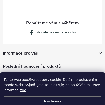
í
Najdete nás na Facebooku
Informace pro vás
Poslední hodnocení produktů
Tento web používá soubory cookie. Dalším procházením
tohoto webu vyjadřujete souhlas s jejich používáním.. Více
Dávkovací lžička na mletou kávu 53132C8134
informací
zde
.
Nastavení