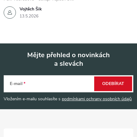
Vojtěch Šik
13.5.2026
Mějte přehled o novinkách
a slevách
Z
á
E-mail
ODEBÍRAT
p
Vložením e-mailu souhlasíte s
podmínkami ochrany osobních údajů
a
t