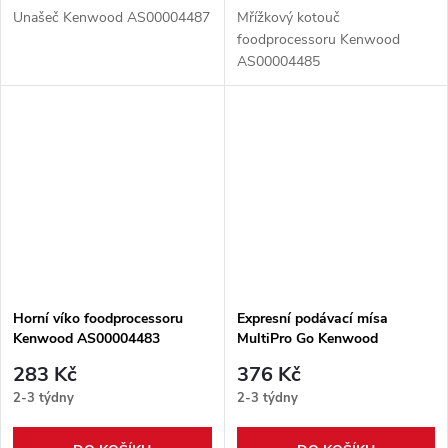
Unašeč Kenwood AS00004487
Mřížkový kotouč
foodprocessoru Kenwood
AS00004485
Horní víko foodprocessoru
Expresní podávací mísa
Kenwood AS00004483
MultiPro Go Kenwood
AS00004488
283 Kč
376 Kč
2-3 týdny
2-3 týdny