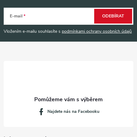
Z
á
E-mail
ODEBÍRAT
p
Vložením e-mailu souhlasíte s
podmínkami ochrany osobních údajů
a
t
í
Najdete nás na Facebooku