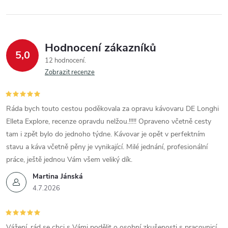
í
p
r
Hodnocení zákazníků
5,0
12 hodnocení
v
Zobrazit recenze
k
y
Ráda bych touto cestou poděkovala za opravu kávovaru DE Longhi
Elleta Explore, recenze opravdu nelžou.!!!!! Opraveno včetně cesty
v
tam i zpět bylo do jednoho týdne. Kávovar je opět v perfektním
ý
stavu a káva včetně pěny je vynikající. Milé jednání, profesionální
práce, ještě jednou Vám všem veliký dík.
p
Martina Jánská
i
4.7.2026
s
Vážení, rád se chci s Vámi podělit o osobní zkušenosti s pracovnicí