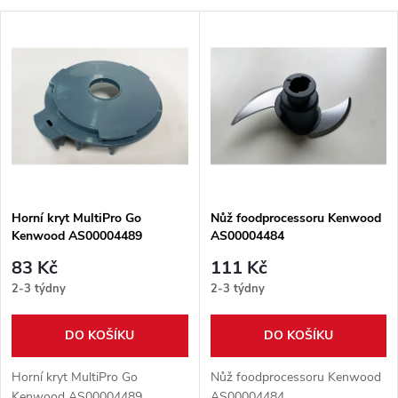
a
V
Nejprodávanější
z
ý
Abecedně
e
p
n
i
í
s
p
Horní kryt MultiPro Go
Nůž foodprocessoru Kenwood
Kenwood AS00004489
AS00004484
p
r
83 Kč
111 Kč
r
2-3 týdny
2-3 týdny
o
o
DO KOŠÍKU
DO KOŠÍKU
d
d
Horní kryt MultiPro Go
Nůž foodprocessoru Kenwood
Kenwood AS00004489
AS00004484