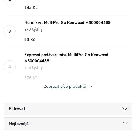
143 Kč
Horní kryt MultiPro Go Kenwood AS00004489
2-3 týdny
83 Kč
Expresní podávací mísa MultiPro Go Kenwood
AS00004488
2-3 týdny
376 Kč
Zobrazit více produktů
Filtrovat
Ř
Nejlevnější
Nejdražší