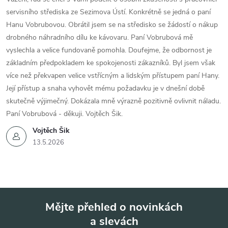
u
servisního střediska ze Sezimova Ústí. Konkrétně se jedná o paní
Hanu Vobrubovou. Obrátil jsem se na středisko se žádostí o nákup
drobného náhradního dílu ke kávovaru. Paní Vobrubová mě
vyslechla a velice fundovaně pomohla. Doufejme, že odbornost je
základním předpokladem ke spokojenosti zákazníků. Byl jsem však
více než překvapen velice vstřícným a lidským přístupem paní Hany.
Její přístup a snaha vyhovět mému požadavku je v dnešní době
skutečně výjimečný. Dokázala mně výrazně pozitivně ovlivnit náladu.
Paní Vobrubová - děkuji. Vojtěch Šik.
Vojtěch Šik
13.5.2026
Mějte přehled o novinkách
a slevách