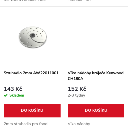
u
u
k
k
t
t
ů
ů
Struhadlo 2mm AW22011001
Víko nádoby kráječe Kenwood
CH180A
143 Kč
152 Kč
Skladem
2-3 týdny
DO KOŠÍKU
DO KOŠÍKU
2mm struhadlo pro food
Víko nádoby