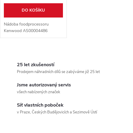
DO KOŠÍKU
Nádoba foodprocessoru
Kenwood AS00004486
O
v
25 let zkušeností
Prodejem náhradních dílů se zabýváme již 25 let
l
Jsme autorizovaný servis
á
všech nabízených značek
d
Síť vlastních poboček
a
v Praze, Českých Budějovicích a Sezimově Ústí
c