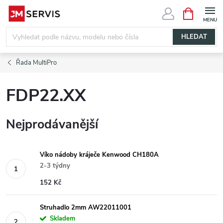
Přejít
NÁKUPNÍ
KOŠÍK
na
obsah
HLEDAT
Řada MultiPro
FDP22.XX
Nejprodávanější
Víko nádoby kráječe Kenwood CH180A
2-3 týdny
152 Kč
Struhadlo 2mm AW22011001
Skladem