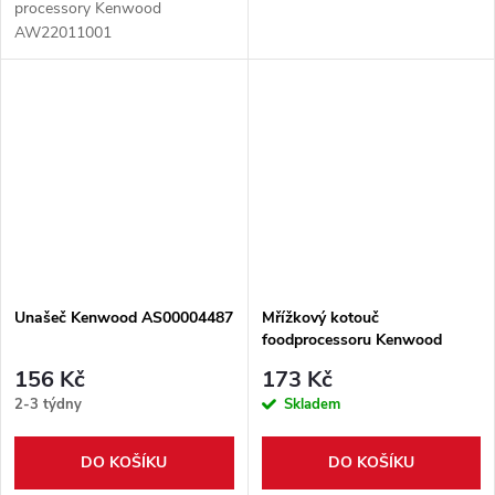
processory Kenwood
AW22011001
Unašeč Kenwood AS00004487
Mřížkový kotouč
foodprocessoru Kenwood
AS00004485
156 Kč
173 Kč
2-3 týdny
Skladem
DO KOŠÍKU
DO KOŠÍKU