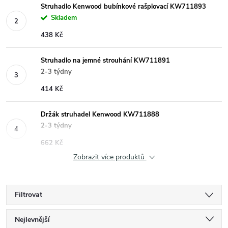
Struhadlo Kenwood bubínkové rašplovací KW711893
Skladem
438 Kč
Struhadlo na jemné strouhání KW711891
2-3 týdny
414 Kč
Držák struhadel Kenwood KW711888
2-3 týdny
662 Kč
Zobrazit více produktů
Filtrovat
Ř
Nejlevnější