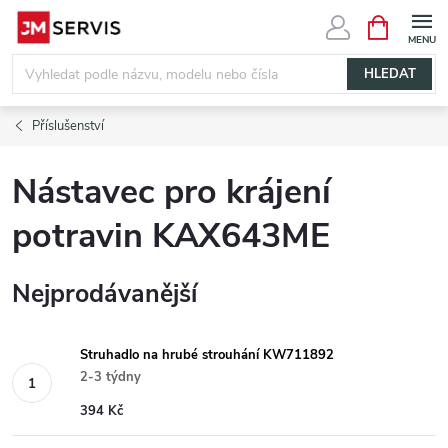
Přejít
NÁKUPNÍ
KOŠÍK
na
obsah
HLEDAT
Příslušenství
Nástavec pro krájení
potravin KAX643ME
Nejprodávanější
Struhadlo na hrubé strouhání KW711892
2-3 týdny
394 Kč