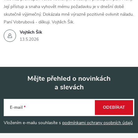
Její přístup a snaha vyhovět mému požadavku je v dnešní době
skutečně výjimečný. Dokázala mně výrazně pozitivně ovlivnit náladu.
Paní Vobrubová - děkuji. Vojtěch Šik.
Vojtěch Šik
13.5.2026
Mějte přehled o novinkách
a slevách
Z
á
E-mail
ODEBÍRAT
p
Vložením e-mailu souhlasíte s
podmínkami ochrany osobních údajů