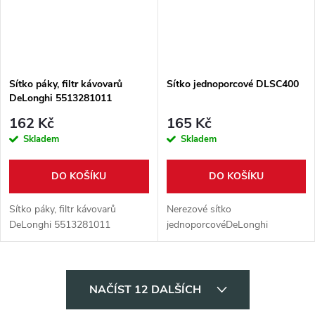
Sítko páky, filtr kávovarů
Sítko jednoporcové DLSC400
DeLonghi 5513281011
162 Kč
165 Kč
Skladem
Skladem
DO KOŠÍKU
DO KOŠÍKU
Sítko páky, filtr kávovarů
Nerezové sítko
DeLonghi 5513281011
jednoporcovéDeLonghi
O
NAČÍST 12 DALŠÍCH
v