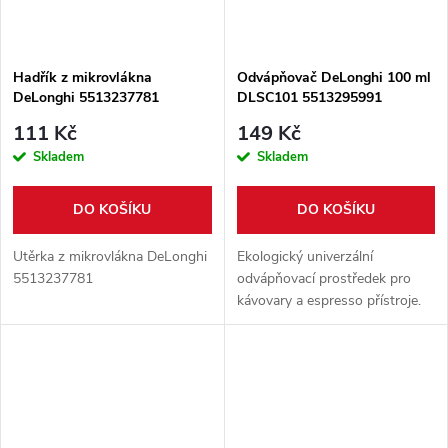
Hadřík z mikrovlákna
Odvápňovač DeLonghi 100 ml
DeLonghi 5513237781
DLSC101 5513295991
111 Kč
149 Kč
Skladem
Skladem
DO KOŠÍKU
DO KOŠÍKU
Utěrka z mikrovlákna DeLonghi
Ekologický univerzální
5513237781
odvápňovací prostředek pro
kávovary a espresso přístroje.
Objem 100 ml.