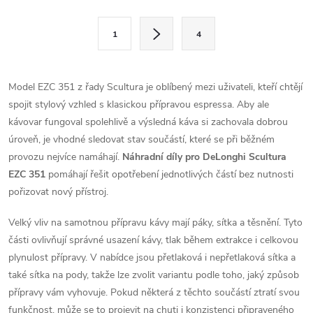
l
S
1
4
t
á
r
d
á
Model EZC 351 z řady Scultura je oblíbený mezi uživateli, kteří chtějí
a
n
spojit stylový vzhled s klasickou přípravou espressa. Aby ale
k
kávovar fungoval spolehlivě a výsledná káva si zachovala dobrou
c
o
úroveň, je vhodné sledovat stav součástí, které se při běžném
í
provozu nejvíce namáhají.
Náhradní díly pro DeLonghi Scultura
v
EZC 351
pomáhají řešit opotřebení jednotlivých částí bez nutnosti
á
p
pořizovat nový přístroj.
n
r
í
Velký vliv na samotnou přípravu kávy mají páky, sítka a těsnění. Tyto
v
části ovlivňují správné usazení kávy, tlak během extrakce i celkovou
plynulost přípravy. V nabídce jsou přetlaková i nepřetlaková sítka a
k
také sítka na pody, takže lze zvolit variantu podle toho, jaký způsob
přípravy vám vyhovuje. Pokud některá z těchto součástí ztratí svou
y
funkčnost, může se to projevit na chuti i konzistenci připraveného