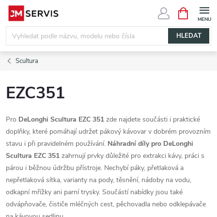
Přejít
NÁKUPNÍ
KOŠÍK
na
obsah
HLEDAT
Scultura
EZC351
Pro
DeLonghi Scultura EZC 351
zde najdete součásti i praktické
doplňky, které pomáhají udržet pákový kávovar v dobrém provozním
stavu i při pravidelném používání.
Náhradní díly pro DeLonghi
Scultura EZC 351
zahrnují prvky důležité pro extrakci kávy, práci s
párou i běžnou údržbu přístroje. Nechybí páky, přetlaková a
nepřetlaková sítka, varianty na pody, těsnění, nádoby na vodu,
odkapní mřížky ani parní trysky. Součástí nabídky jsou také
odvápňovače, čističe mléčných cest, pěchovadla nebo odklepávače
na kávovou sedlinu.