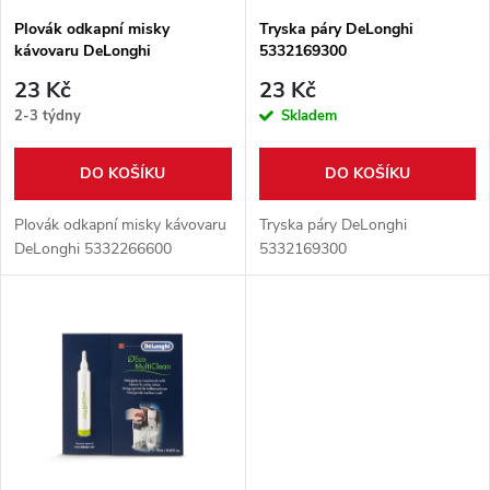
s
p
Plovák odkapní misky
Tryska páry DeLonghi
kávovaru DeLonghi
5332169300
p
5332266600
r
23 Kč
23 Kč
r
2-3 týdny
Skladem
o
o
DO KOŠÍKU
DO KOŠÍKU
d
d
Plovák odkapní misky kávovaru
Tryska páry DeLonghi
u
DeLonghi 5332266600
5332169300
u
k
k
t
t
ů
ů