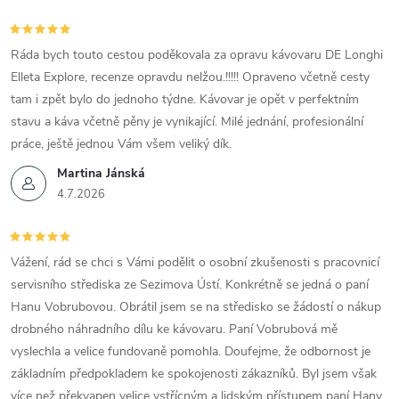
Ráda bych touto cestou poděkovala za opravu kávovaru DE Longhi
Elleta Explore, recenze opravdu nelžou.!!!!! Opraveno včetně cesty
tam i zpět bylo do jednoho týdne. Kávovar je opět v perfektním
stavu a káva včetně pěny je vynikající. Milé jednání, profesionální
práce, ještě jednou Vám všem veliký dík.
Martina Jánská
4.7.2026
Vážení, rád se chci s Vámi podělit o osobní zkušenosti s pracovnicí
servisního střediska ze Sezimova Ústí. Konkrétně se jedná o paní
Hanu Vobrubovou. Obrátil jsem se na středisko se žádostí o nákup
drobného náhradního dílu ke kávovaru. Paní Vobrubová mě
vyslechla a velice fundovaně pomohla. Doufejme, že odbornost je
základním předpokladem ke spokojenosti zákazníků. Byl jsem však
více než překvapen velice vstřícným a lidským přístupem paní Hany.