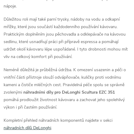
v
nápoje.
ý
Důležitou roli mají také parní trysky, nádoby na vodu a odkapní
mřížky, které jsou součástí každodenního používání kávovaru.
p
Praktickým doplněním jsou pěchovadla a odklepávače na kávovou
i
sedlinu, které usnadňují práci při přípravě espressa a pomáhají
udržet okolí kávovaru lépe uspořádané. I tyto drobnosti mohou mít
s
vliv na celkový komfort při používání.
u
Neméně důležitá je průběžná údržba. K omezení usazenin a péči o
vnitřní části přístroje slouží odvápňovače, kuličky proti vodnímu
kameni a čističe mléčných cest. Pravidelná péče spolu se správně
zvolenými
náhradními díly pro DeLonghi Scultura EZC 351
pomáhá prodloužit životnost kávovaru a zachovat jeho spolehlivý
výkon i při častém používání.
Kompletní přehled náhradních komponentů najdete v sekci
náhradních dílů DeLonghi
.