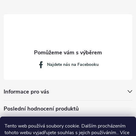
a
t
í
Najdete nás na Facebooku
Informace pro vás
Poslední hodnocení produktů
Tento web používá soubory cookie. Dalším procházením
tohoto webu vyjadřujete souhlas s jejich používáním.. Více
Dávkovací lžička na mletou kávu 53132C8134