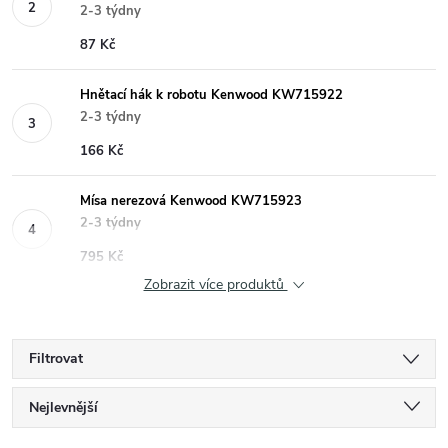
2-3 týdny
87 Kč
Hnětací hák k robotu Kenwood KW715922
2-3 týdny
166 Kč
Mísa nerezová Kenwood KW715923
2-3 týdny
795 Kč
Zobrazit více produktů
Filtrovat
Ř
Nejlevnější
Nejdražší