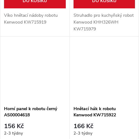
DO KOŠÍKU
DO KOŠÍKU
Víko hnětací nádoby robotu
Struhadlo pro kuchyňský robot
Kenwood KW715919
Kenwood KHH326WH
KW715979
Horní panel k robotu černý
Hnětací hák k robotu
AS00004618
Kenwood KW715922
156 Kč
166 Kč
2-3 týdny
2-3 týdny