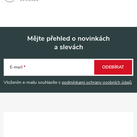
Mějte přehled o novinkách
a slevách
Z
á
E-mail
ODEBÍRAT
p
Vložením e-mailu souhlasíte s
podmínkami ochrany osobních údajů
a
t
í