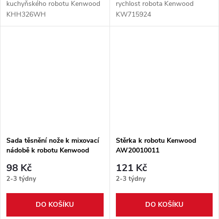
kuchyňského robotu Kenwood
rychlost robota Kenwood
KHH326WH
KW715924
Sada těsnění nože k mixovací
Stěrka k robotu Kenwood
nádobě k robotu Kenwood
AW20010011
KW715968
98 Kč
121 Kč
2-3 týdny
2-3 týdny
DO KOŠÍKU
DO KOŠÍKU