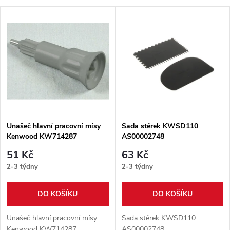
a
V
Nejprodávanější
z
ý
Abecedně
e
p
n
i
í
s
p
Unašeč hlavní pracovní mísy
Sada stěrek KWSD110
Kenwood KW714287
AS00002748
p
r
51 Kč
63 Kč
r
2-3 týdny
2-3 týdny
o
o
DO KOŠÍKU
DO KOŠÍKU
d
d
Unašeč hlavní pracovní mísy
Sada stěrek KWSD110
Kenwood KW714287
AS00002748