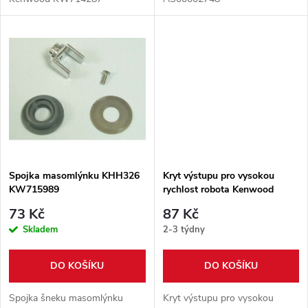
u
u
k
k
t
t
ů
ů
Spojka masomlýnku KHH326
Kryt výstupu pro vysokou
KW715989
rychlost robota Kenwood
KW715924
73 Kč
87 Kč
Skladem
2-3 týdny
DO KOŠÍKU
DO KOŠÍKU
Spojka šneku masomlýnku
Kryt výstupu pro vysokou