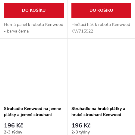
DO KOŠÍKU
DO KOŠÍKU
Horná panel k robotu Kenwood
Hnětací hák k robotu Kenwood
- barva černá
KW715922
Struhadlo Kenwood na jemné
Struhadlo na hrubé plátky a
plátky a jemné strouhání
hrubé strouhání Kenwood
KW715980
KW715981
196 Kč
196 Kč
2-3 týdny
2-3 týdny