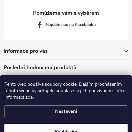
Najdete nás na Facebooku
Informace pro vás
Poslední hodnocení produktů
Tento web používá soubory cookie. Dalším procházením
tohoto webu vyjadřujete souhlas s jejich používáním.. Více
Dávkovací lžička na mletou kávu 53132C8134
informací
zde
.
Nastavení
Copyright 2026
JM servis
. Všechna práva vyhrazena.
Souhlasím