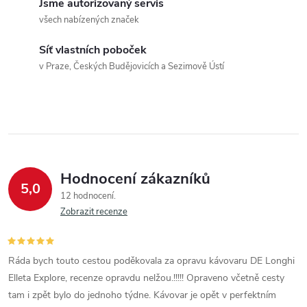
c
Jsme autorizovaný servis
o
všech nabízených značek
í
v
á
Síť vlastních poboček
p
v Praze, Českých Budějovicích a Sezimově Ústí
n
r
í
v
k
y
Hodnocení zákazníků
5,0
v
12 hodnocení
Zobrazit recenze
ý
p
Ráda bych touto cestou poděkovala za opravu kávovaru DE Longhi
i
Elleta Explore, recenze opravdu nelžou.!!!!! Opraveno včetně cesty
tam i zpět bylo do jednoho týdne. Kávovar je opět v perfektním