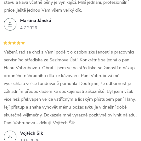
s
stavu a káva včetně pěny je vynikající. Milé jednání, profesionální
u
práce, ještě jednou Vám všem veliký dík.
Martina Jánská
4.7.2026
Vážení, rád se chci s Vámi podělit o osobní zkušenosti s pracovnicí
servisního střediska ze Sezimova Ústí. Konkrétně se jedná o paní
Hanu Vobrubovou. Obrátil jsem se na středisko se žádostí o nákup
drobného náhradního dílu ke kávovaru. Paní Vobrubová mě
vyslechla a velice fundovaně pomohla. Doufejme, že odbornost je
základním předpokladem ke spokojenosti zákazníků. Byl jsem však
více než překvapen velice vstřícným a lidským přístupem paní Hany.
Její přístup a snaha vyhovět mému požadavku je v dnešní době
skutečně výjimečný. Dokázala mně výrazně pozitivně ovlivnit náladu.
Paní Vobrubová - děkuji. Vojtěch Šik.
Vojtěch Šik
13.5.2026