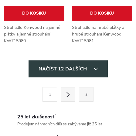
DO KOŠÍKU
DO KOŠÍKU
Struhadlo Kenwood na jemné
Struhadlo na hrubé plátky a
plátky a jemné strouhání
hrubé strouhání Kenwood
KW715980
KW715981
O
NAČÍST 12 DALŠÍCH
v
l
S
1
4
t
á
r
d
á
25 let zkušeností
a
n
Prodejem náhradních dílů se zabýváme již 25 let
k