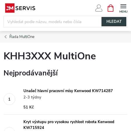
Přejít
NÁKUPNÍ
KOŠÍK
na
obsah
HLEDAT
Řada MultiOne
KHH3XXX MultiOne
Nejprodávanější
Unašeč hlavní pracovní mísy Kenwood KW714287
2-3 týdny
51 Kč
Kryt výstupu pro vysokou rychlost robota Kenwood
KW715924