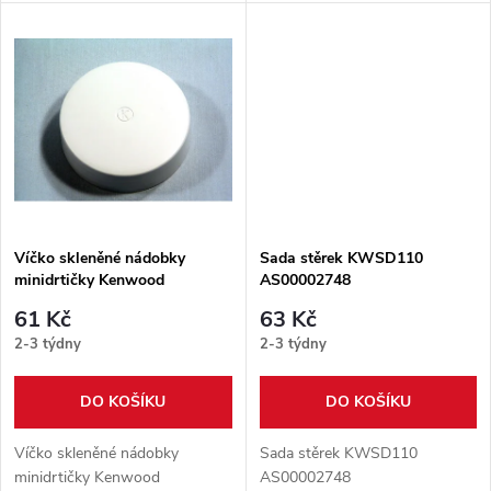
u
k
k
t
t
ů
ů
Víčko skleněné nádobky
Sada stěrek KWSD110
minidrtičky Kenwood
AS00002748
KW697774
61 Kč
63 Kč
2-3 týdny
2-3 týdny
DO KOŠÍKU
DO KOŠÍKU
Víčko skleněné nádobky
Sada stěrek KWSD110
minidrtičky Kenwood
AS00002748