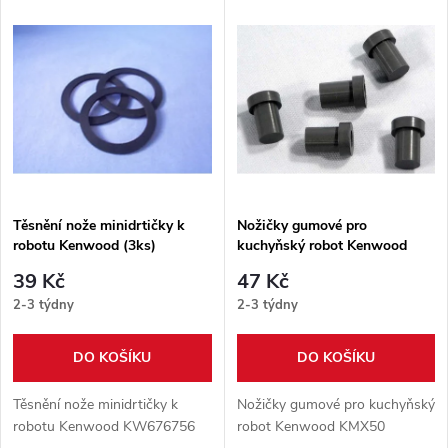
V
Nejprodávanější
z
ý
Abecedně
e
p
n
i
í
s
p
Těsnění nože minidrtičky k
Nožičky gumové pro
robotu Kenwood (3ks)
kuchyňský robot Kenwood
p
KW676756
KMX50
r
39 Kč
47 Kč
r
2-3 týdny
2-3 týdny
o
o
DO KOŠÍKU
DO KOŠÍKU
d
d
Těsnění nože minidrtičky k
Nožičky gumové pro kuchyňský
u
robotu Kenwood KW676756
robot Kenwood KMX50