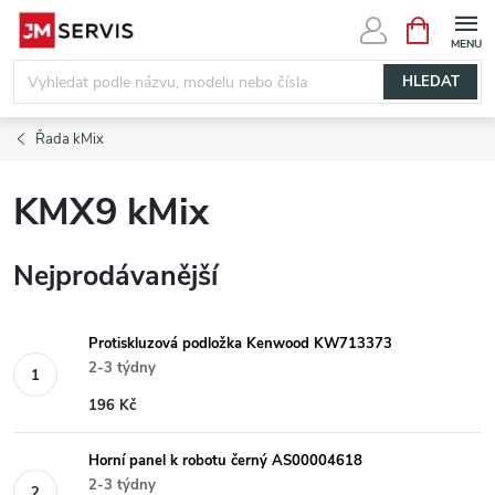
Přejít
NÁKUPNÍ
KOŠÍK
na
obsah
HLEDAT
Řada kMix
KMX9 kMix
Nejprodávanější
Protiskluzová podložka Kenwood KW713373
2-3 týdny
196 Kč
Horní panel k robotu černý AS00004618
2-3 týdny