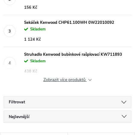
156 Kč
Sekáček Kenwood CHP61.100WH 0W22010092
Skladem
1 124 Kč
Struhadlo Kenwood bubínkové rašplovací KW711893
Skladem
438 Kč
Zobrazit více produktů
Filtrovat
Ř
Nejlevnější
a
Nejdražší