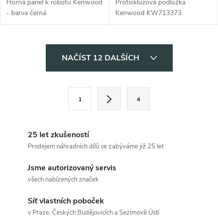
Horná panel k robotu Kenwood
Protiskluzová podložka
- barva černá
Kenwood KW713373
O
NAČÍST 12 DALŠÍCH
v
l
S
1
4
t
á
r
d
á
25 let zkušeností
a
n
Prodejem náhradních dílů se zabýváme již 25 let
k
c
Jsme autorizovaný servis
o
všech nabízených značek
í
v
á
Síť vlastních poboček
p
v Praze, Českých Budějovicích a Sezimově Ústí
n