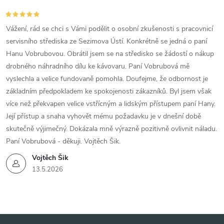
Vážení, rád se chci s Vámi podělit o osobní zkušenosti s pracovnicí
servisního střediska ze Sezimova Ústí. Konkrétně se jedná o paní
Hanu Vobrubovou. Obrátil jsem se na středisko se žádostí o nákup
drobného náhradního dílu ke kávovaru. Paní Vobrubová mě
vyslechla a velice fundovaně pomohla. Doufejme, že odbornost je
základním předpokladem ke spokojenosti zákazníků. Byl jsem však
více než překvapen velice vstřícným a lidským přístupem paní Hany.
Její přístup a snaha vyhovět mému požadavku je v dnešní době
skutečně výjimečný. Dokázala mně výrazně pozitivně ovlivnit náladu.
Paní Vobrubová - děkuji. Vojtěch Šik.
Vojtěch Šik
13.5.2026