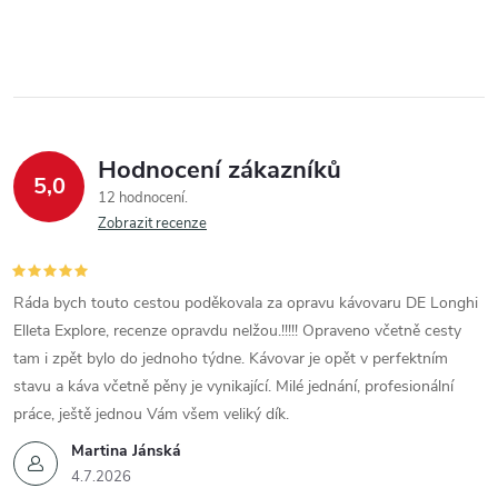
r
í
v
k
y
Hodnocení zákazníků
5,0
v
12 hodnocení
Zobrazit recenze
ý
p
Ráda bych touto cestou poděkovala za opravu kávovaru DE Longhi
i
Elleta Explore, recenze opravdu nelžou.!!!!! Opraveno včetně cesty
tam i zpět bylo do jednoho týdne. Kávovar je opět v perfektním
s
stavu a káva včetně pěny je vynikající. Milé jednání, profesionální
u
práce, ještě jednou Vám všem veliký dík.
Martina Jánská
4.7.2026