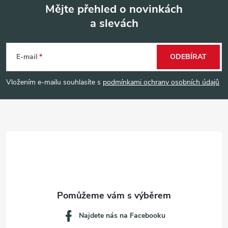
Mějte přehled o novinkách
a slevách
Z
á
E-mail
ODEBÍRAT
p
Vložením e-mailu souhlasíte s
podmínkami ochrany osobních údajů
a
t
í
Najdete nás na Facebooku