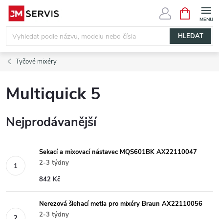
Přejít
NÁKUPNÍ
KOŠÍK
na
obsah
HLEDAT
Tyčové mixéry
Multiquick 5
Nejprodávanější
Sekací a mixovací nástavec MQS601BK AX22110047
2-3 týdny
842 Kč
Nerezová šlehací metla pro mixéry Braun AX22110056
2-3 týdny