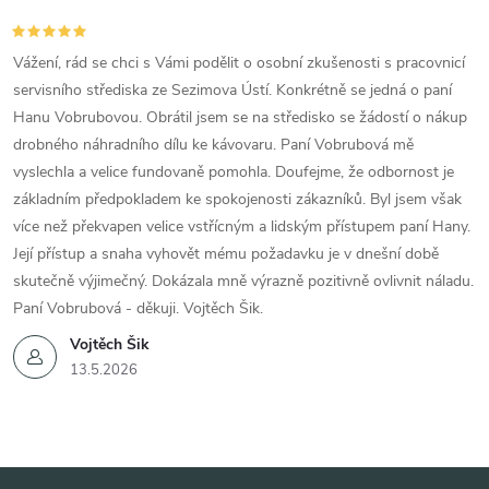
Vážení, rád se chci s Vámi podělit o osobní zkušenosti s pracovnicí
servisního střediska ze Sezimova Ústí. Konkrétně se jedná o paní
Hanu Vobrubovou. Obrátil jsem se na středisko se žádostí o nákup
drobného náhradního dílu ke kávovaru. Paní Vobrubová mě
vyslechla a velice fundovaně pomohla. Doufejme, že odbornost je
základním předpokladem ke spokojenosti zákazníků. Byl jsem však
více než překvapen velice vstřícným a lidským přístupem paní Hany.
Její přístup a snaha vyhovět mému požadavku je v dnešní době
skutečně výjimečný. Dokázala mně výrazně pozitivně ovlivnit náladu.
Paní Vobrubová - děkuji. Vojtěch Šik.
Vojtěch Šik
13.5.2026