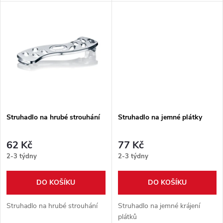
u
k
k
t
t
ů
ů
Struhadlo na hrubé strouhání
Struhadlo na jemné plátky
62 Kč
77 Kč
2-3 týdny
2-3 týdny
DO KOŠÍKU
DO KOŠÍKU
Struhadlo na hrubé strouhání
Struhadlo na jemné krájení
plátků