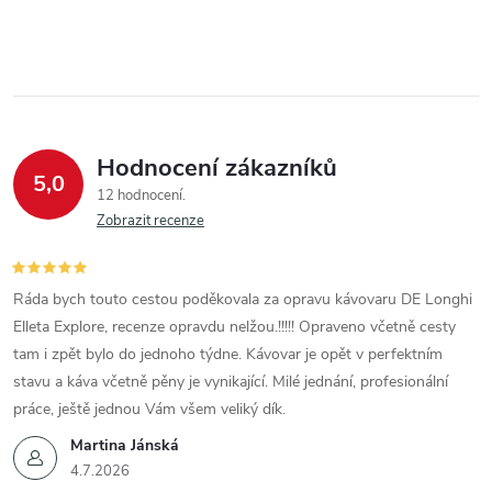
r
í
v
k
y
Hodnocení zákazníků
5,0
v
12 hodnocení
Zobrazit recenze
ý
p
Ráda bych touto cestou poděkovala za opravu kávovaru DE Longhi
i
Elleta Explore, recenze opravdu nelžou.!!!!! Opraveno včetně cesty
tam i zpět bylo do jednoho týdne. Kávovar je opět v perfektním
s
stavu a káva včetně pěny je vynikající. Milé jednání, profesionální
u
práce, ještě jednou Vám všem veliký dík.
Martina Jánská
4.7.2026