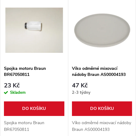
V
Nejprodávanější
z
ý
Abecedně
e
p
n
i
í
s
p
Spojka motoru Braun
Víko odměrné mixovací
BR67050811
nádoby Braun AS00004193
p
r
23 Kč
47 Kč
r
Skladem
2-3 týdny
o
o
DO KOŠÍKU
DO KOŠÍKU
d
d
Spojka motoru Braun
Víko odměrné mixovací nádoby
u
BR67050811
Braun AS00004193