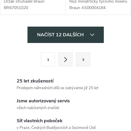
Držák struhadel Braun
Nůž minidrtičky tyčovho mixéru
BR67051020
Braun AS00004184
O
NAČÍST 12 DALŠÍCH
v
l
S
1
3
t
á
r
d
á
25 let zkušeností
a
n
Prodejem náhradních dílů se zabýváme již 25 let
k
c
Jsme autorizovaný servis
o
všech nabízených značek
í
v
á
Síť vlastních poboček
p
v Praze, Českých Budějovicích a Sezimově Ústí
n