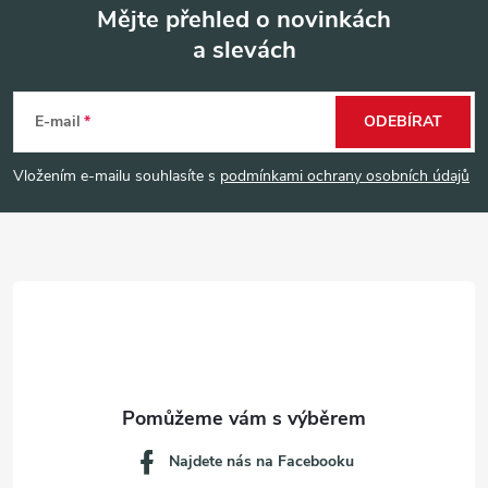
Mějte přehled o novinkách
a slevách
Z
á
E-mail
ODEBÍRAT
p
Vložením e-mailu souhlasíte s
podmínkami ochrany osobních údajů
a
t
í
Najdete nás na Facebooku