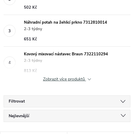
502 Kč
Náhradní potah na žehlicí prkno 7312810014
2-3 týdny
651 Kč
Kovový mixovací nástavec Braun 7322110294
2-3 týdny
813 Kč
Zobrazit více produktů
Filtrovat
Ř
Nejlevnější
a
Nejdražší