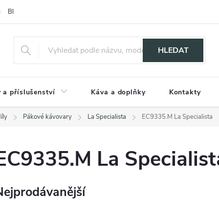
Blog
HLEDAT
 a příslušenství
Káva a doplňky
Kontakty
íly
Pákové kávovary
La Specialista
EC9335.M La Specialista
EC9335.M La Specialist
Nejprodávanější