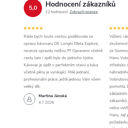
Hodnocení zákazníků
í
5,0
12 hodnocení
Zobrazit recenze
r
Ráda bych touto cestou poděkovala za
Vážení, rá
opravu kávovaru DE Longhi Elleta Explore,
zkušenosti
recenze opravdu nelžou.!!!!! Opraveno včetně
ze Sezimov
cesty tam i zpět bylo do jednoho týdne.
Hanu Vobr
Kávovar je opět v perfektním stavu a káva
středisko 
včetně pěny je vynikající. Milé jednání,
náhradního
profesionální práce, ještě jednou Vám všem
Vobrubová
veliký dík.
pomohla. 
základním
Martina Jánská
zákazníků.
4.7.2026
i
velice vst
Hany. Její
požadavku