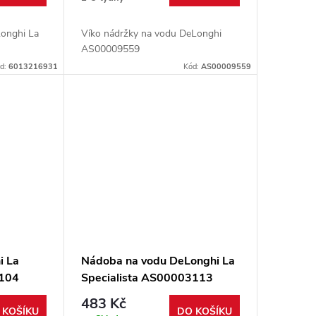
Longhi La
Víko nádržky na vodu DeLonghi
AS00009559
d:
6013216931
Kód:
AS00009559
i La
Nádoba na vodu DeLonghi La
3104
Specialista AS00003113
483 Kč
 KOŠÍKU
DO KOŠÍKU