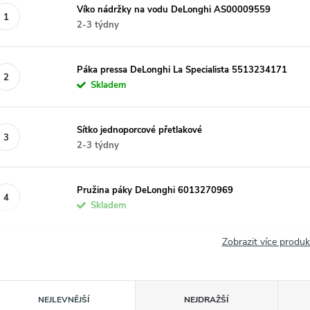
Víko nádržky na vodu DeLonghi AS00009559
2-3 týdny
Páka pressa DeLonghi La Specialista 5513234171
Skladem
Sítko jednoporcové přetlakové
2-3 týdny
Pružina páky DeLonghi 6013270969
Skladem
Zobrazit více produ
Ř
NEJLEVNĚJŠÍ
NEJDRAŽŠÍ