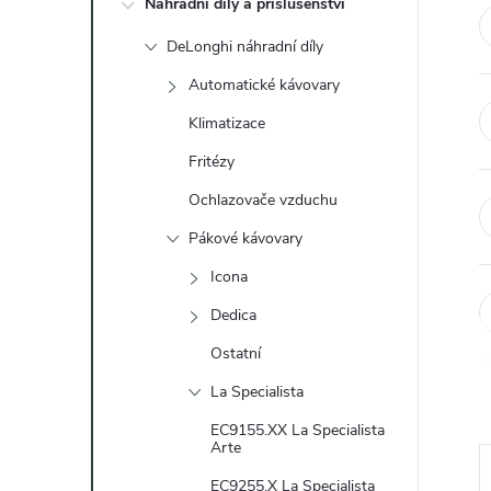
Náhradní díly a příslušenství
t
DeLonghi náhradní díly
r
Automatické kávovary
a
Klimatizace
Fritézy
n
Ochlazovače vzduchu
n
Pákové kávovary
Icona
í
Dedica
p
Ostatní
a
La Specialista
EC9155.XX La Specialista
n
Arte
EC9255.X La Specialista