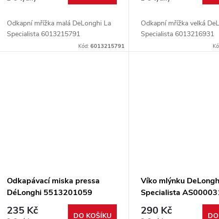
Odkapní mřížka malá DeLonghi La
Odkapní mřížka velká De
Specialista 6013215791
Specialista 6013216931
Kód:
6013215791
Kó
Odkapávací miska pressa
Víko mlýnku DeLongh
DéLonghi 5513201059
Specialista AS0000
235 Kč
290 Kč
DO KOŠÍKU
DO