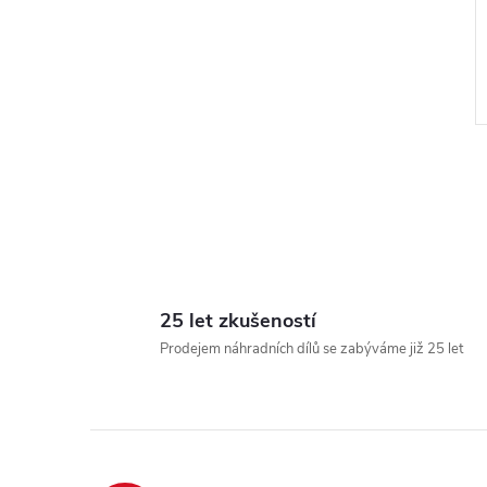
l
25 let zkušeností
Prodejem náhradních dílů se zabýváme již 25 let