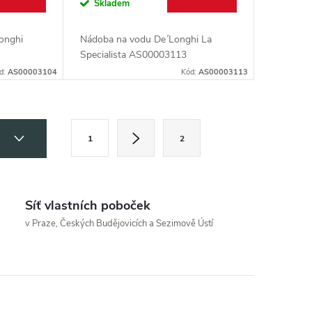
Skladem
onghi
Nádoba na vodu De´Longhi La
Specialista AS00003113
d:
AS00003104
Kód:
AS00003113
S
Í
1
2
t
r
á
Síť vlastních poboček
n
v Praze, Českých Budějovicích a Sezimově Ústí
k
o
v
á