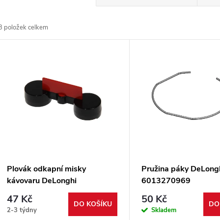
a
3
položek celkem
z
V
e
ý
n
p
p
s
r
p
Plovák odkapní misky
Pružina páky DeLong
o
kávovaru DeLonghi
6013270969
r
5513201319
47 Kč
50 Kč
d
DO KOŠÍKU
DO
2-3 týdny
Skladem