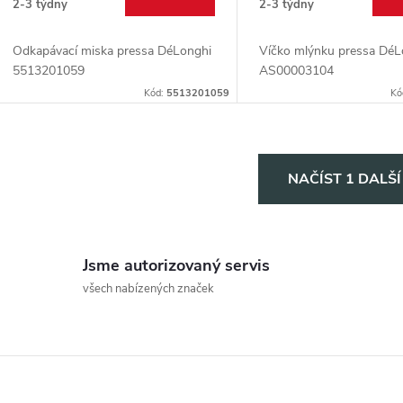
2-3 týdny
2-3 týdny
Odkapávací miska pressa DéLonghi
Víčko mlýnku pressa DéL
5513201059
AS00003104
Kód:
5513201059
Kó
O
NAČÍST 1 DALŠ
v
Jsme autorizovaný servis
á
všech nabízených značek
d
a
c