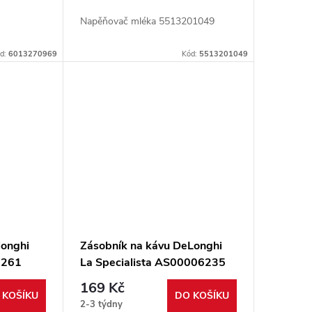
Napěňovač mléka 5513201049
d:
6013270969
Kód:
5513201049
longhi
Zásobník na kávu DeLonghi
6261
La Specialista AS00006235
169 Kč
 KOŠÍKU
DO KOŠÍKU
2-3 týdny