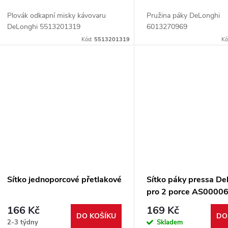
o
u
Plovák odkapní misky kávovaru
Pružina páky DeLonghi
d
DeLonghi 5513201319
6013270969
k
Kód:
5513201319
Kó
u
t
k
ů
t
ů
Sítko jednoporcové přetlakové
Sítko páky pressa De
pro 2 porce AS0000
166 Kč
169 Kč
DO KOŠÍKU
DO
2-3 týdny
Skladem