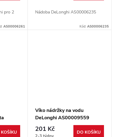
hi pro 2
Nádoba DeLonghi AS00006235
d:
AS00006261
Kód:
AS00006235
á
Víko nádržky na vodu
ta
DeLonghi AS00009559
201 Kč
 KOŠÍKU
DO KOŠÍKU
2-3 týdny