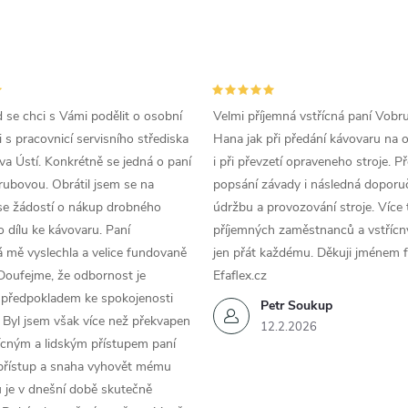
p
d se chci s Vámi podělit o osobní
Velmi příjemná vstřícná paní Vobr
v
 s pracovnicí servisního střediska
Hana jak při předání kávovaru na 
k
a Ústí. Konkrétně se jedná o paní
i při převzetí opraveneho stroje. P
ubovou. Obrátil jsem se na
popsání závady i následná doporu
y
se žádostí o nákup drobného
údržbu a provozování stroje. Více 
v
 dílu ke kávovaru. Paní
příjemných zaměstnanců a vstřícn
 mě vyslechla a velice fundovaně
jen přát každému. Děkuji jménem f
ý
Doufejme, že odbornost je
Efaflex.cz
 předpokladem ke spokojenosti
p
Petr Soukup
 Byl jsem však více než překvapen
12.2.2026
řícným a lidským přístupem paní
 přístup a snaha vyhovět mému
s
 je v dnešní době skutečně