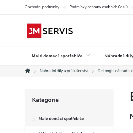
Přejít
Obchodní podmínky
Podmínky ochrany osobních údajů
na
obsah
Malé domácí spotřebiče
Náhradní díly
Náhradní díly a příslušenství
DeLonghi náhradní d
Domů
P
Přeskočit
Kategorie
kategorie
o
Malé domácí spotřebiče
s