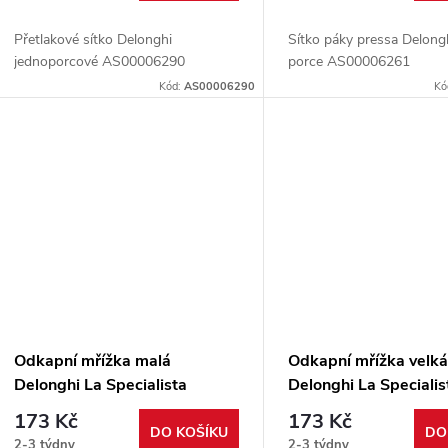
Přetlakové sítko Delonghi
Sítko páky pressa Delong
jednoporcové AS00006290
porce AS00006261
Kód:
AS00006290
Kó
Odkapní mřížka malá
Odkapní mřížka velk
Delonghi La Specialista
Delonghi La Specialis
6013215791
6013216931
173 Kč
173 Kč
DO KOŠÍKU
DO
2-3 týdny
2-3 týdny