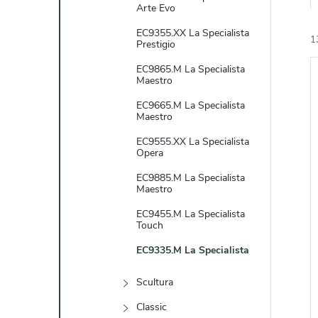
e
Arte Evo
EC9355.XX La Specialista
1
l
Prestigio
EC9865.M La Specialista
Maestro
EC9665.M La Specialista
Maestro
EC9555.XX La Specialista
í
Opera
i
EC9885.M La Specialista
Maestro
EC9455.M La Specialista
Touch
EC9335.M La Specialista
Scultura
Classic