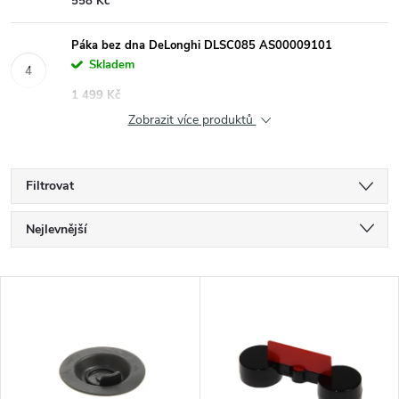
558 Kč
Páka bez dna DeLonghi DLSC085 AS00009101
Skladem
1 499 Kč
Zobrazit více produktů
Filtrovat
Ř
Nejlevnější
a
Nejdražší
V
Nejprodávanější
z
ý
Abecedně
e
p