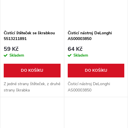
Čistící štěteček se škrabkou
Čisticí nástroj DeLonghi
5513211891
AS00003850
59 Kč
64 Kč
Skladem
Skladem
DO KOŠÍKU
DO KOŠÍKU
Z jedné strany štěteček, z druhé
Čisticí nástroj DeLonghi
strany škrabka
AS00003850