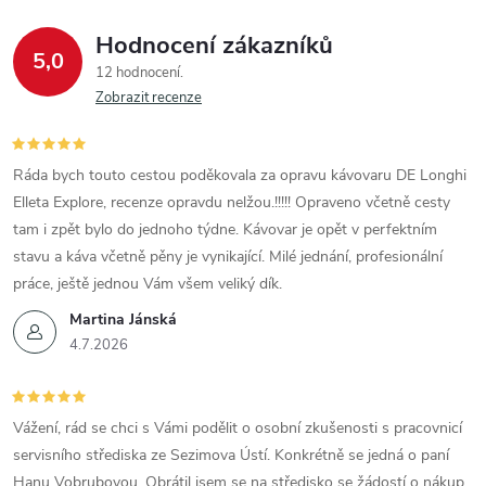
Hodnocení zákazníků
5,0
12 hodnocení
Zobrazit recenze
Ráda bych touto cestou poděkovala za opravu kávovaru DE Longhi
Elleta Explore, recenze opravdu nelžou.!!!!! Opraveno včetně cesty
tam i zpět bylo do jednoho týdne. Kávovar je opět v perfektním
stavu a káva včetně pěny je vynikající. Milé jednání, profesionální
práce, ještě jednou Vám všem veliký dík.
Martina Jánská
4.7.2026
Vážení, rád se chci s Vámi podělit o osobní zkušenosti s pracovnicí
servisního střediska ze Sezimova Ústí. Konkrétně se jedná o paní
Hanu Vobrubovou. Obrátil jsem se na středisko se žádostí o nákup