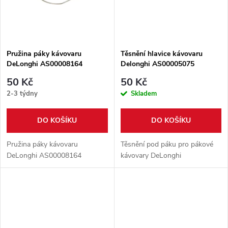
ů
ů
Pružina páky kávovaru
Těsnění hlavice kávovaru
DeLonghi AS00008164
Delonghi AS00005075
50 Kč
50 Kč
2-3 týdny
Skladem
DO KOŠÍKU
DO KOŠÍKU
Pružina páky kávovaru
Těsnění pod páku pro pákové
DeLonghi AS00008164
kávovary DeLonghi