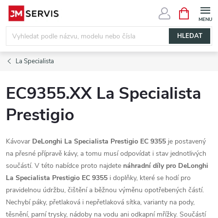
Přejít
NÁKUPNÍ
KOŠÍK
na
obsah
HLEDAT
La Specialista
EC9355.XX La Specialista
Prestigio
Kávovar
DeLonghi La Specialista Prestigio EC 9355
je postavený
na přesné přípravě kávy, a tomu musí odpovídat i stav jednotlivých
součástí. V této nabídce proto najdete
náhradní díly pro DeLonghi
La Specialista Prestigio EC 9355
i doplňky, které se hodí pro
pravidelnou údržbu, čištění a běžnou výměnu opotřebených částí.
Nechybí páky, přetlaková i nepřetlaková sítka, varianty na pody,
těsnění, parní trysky, nádoby na vodu ani odkapní mřížky. Součástí