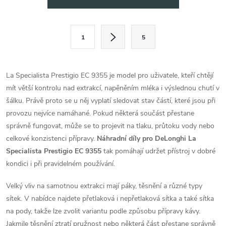
v
l
S
1
5
t
á
r
d
á
La Specialista Prestigio EC 9355 je model pro uživatele, kteří chtějí
a
n
mít větší kontrolu nad extrakcí, napěněním mléka i výslednou chutí v
k
šálku. Právě proto se u něj vyplatí sledovat stav částí, které jsou při
c
o
provozu nejvíce namáhané. Pokud některá součást přestane
í
správně fungovat, může se to projevit na tlaku, průtoku vody nebo
v
celkové konzistenci přípravy.
Náhradní díly pro DeLonghi La
á
p
Specialista Prestigio EC 9355
tak pomáhají udržet přístroj v dobré
n
kondici i při pravidelném používání.
r
í
v
Velký vliv na samotnou extrakci mají páky, těsnění a různé typy
sítek. V nabídce najdete přetlaková i nepřetlaková sítka a také sítka
k
na pody, takže lze zvolit variantu podle způsobu přípravy kávy.
Jakmile těsnění ztratí pružnost nebo některá část přestane správně