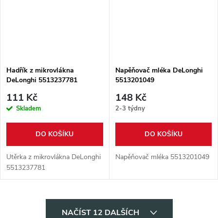
Hadřík z mikrovlákna
Napěňovač mléka DeLonghi
DeLonghi 5513237781
5513201049
111 Kč
148 Kč
Skladem
2-3 týdny
DO KOŠÍKU
DO KOŠÍKU
Utěrka z mikrovlákna DeLonghi
Napěňovač mléka 5513201049
5513237781
O
NAČÍST 12 DALŠÍCH