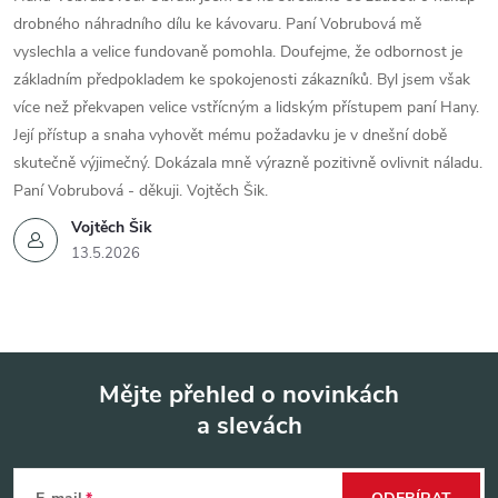
drobného náhradního dílu ke kávovaru. Paní Vobrubová mě
vyslechla a velice fundovaně pomohla. Doufejme, že odbornost je
základním předpokladem ke spokojenosti zákazníků. Byl jsem však
více než překvapen velice vstřícným a lidským přístupem paní Hany.
Její přístup a snaha vyhovět mému požadavku je v dnešní době
skutečně výjimečný. Dokázala mně výrazně pozitivně ovlivnit náladu.
Paní Vobrubová - děkuji. Vojtěch Šik.
Vojtěch Šik
13.5.2026
Mějte přehled o novinkách
a slevách
Z