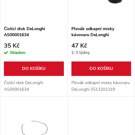
n
i
í
s
p
Čistící disk DeLonghi
Plovák odkapní misky
AS00001634
kávovaru DeLonghi
p
5513201319
r
35 Kč
47 Kč
r
Skladem
2-3 týdny
o
o
DO KOŠÍKU
DO KOŠÍKU
d
d
Čistící disk DeLonghi
Plovák odkapní misky kávovaru
u
AS00001634
DeLonghi 5513201319
u
k
k
t
t