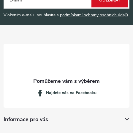
á
E-mail
ODEBÍRAT
p
Vložením e-mailu souhlasíte s
podmínkami ochrany osobních údajů
a
t
í
Najdete nás na Facebooku
Informace pro vás