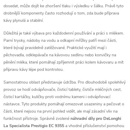
y
dosedat, může dojít ke zhoršení tlaku i výsledku v šálku. Právě tyto
v
drobnější komponenty často rozhodují o tom, zda bude příprava
kávy plynulá a stabilní.
ý
Důležitá je také výbava pro každodenní používání a práci s mlékem.
p
Parní trysky, nádoby na vodu a odkapní mřížky patří mezi části,
i
které bývají pravidelně zatěžované. Praktické využití mají i
pěchovadla, odklepávače na kávovou sedlinu nebo konvičky na
s
pěnění mléka, které pomáhají zpříjemnit práci kolem kávovaru a mít
přípravu kávy lépe pod kontrolou.
u
Samostatnou oblast představuje údržba. Pro dlouhodobě spolehlivý
provoz se hodí odvápňovače, čisticí tablety, čističe mléčných cest,
čisticí kartáčky, kuličky proti vodnímu kameni i odvápňovací
nástavce. Tyto produkty pomáhají omezovat usazeniny a pečovat o
části, které nejsou na první pohled vidět, ale mají zásadní vliv na
funkčnost přístroje. Správně zvolené
náhradní díly pro DeLonghi
La Specialista Prestigio EC 9355
a vhodné příslušenství pomohou