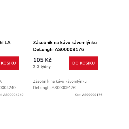
hi LA
Zásobník na kávu kávomlýnku
DeLonghi AS00009176
105 Kč
 KOŠÍKU
DO KOŠÍKU
2-3 týdny
A
Zásobník na kávu kávomlýnku
0004240
DeLonghi AS00009176
d:
AS00004240
Kód:
AS00009176