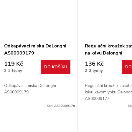
Odkapávací miska DeLonghi
Regulační kroužek zá
AS00009179
na kávu Delonghi
AS00009177
119 Kč
136 Kč
DO KOŠÍKU
DO
2-3 týdny
2-3 týdny
Odkapávací miska DeLonghi
Regulační kroužek zásob
AS00009179
kávu kávomlýnku Delongh
AS00009177
Kód:
AS00009179
Kó