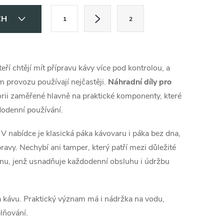
S
CH
1
2
t
r
á
teří chtějí mít přípravu kávy více pod kontrolou, a
n
ém provozu používají nejčastěji.
Náhradní díly pro
k
orii zaměřené hlavně na praktické komponenty, které
o
ždodenní používání.
v
V nabídce je klasická páka kávovaru i páka bez dna,
á
pravy. Nechybí ani tamper, který patří mezi důležité
n
inu, jenž usnadňuje každodenní obsluhu i údržbu
í
a kávu. Praktický význam má i nádržka na vodu,
lňování.