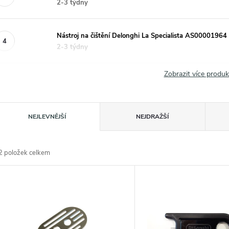
2-3 týdny
Nástroj na čištění Delonghi La Specialista AS00001964
2-3 týdny
Zobrazit více produ
Ř
NEJLEVNĚJŠÍ
NEJDRAŽŠÍ
a
2
položek celkem
z
V
e
ý
n
p