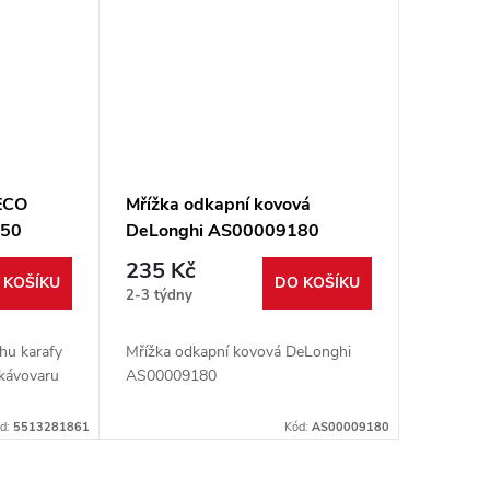
 ECO
Mřížka odkapní kovová
550
DeLonghi AS00009180
235 Kč
 KOŠÍKU
DO KOŠÍKU
2-3 týdny
uhu karafy
Mřížka odkapní kovová DeLonghi
 kávovaru
AS00009180
d:
5513281861
Kód:
AS00009180