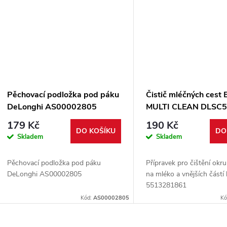
Pěchovací podložka pod páku
Čistič mléčných cest
DeLonghi AS00002805
MULTI CLEAN DLSC
5513281861
179 Kč
190 Kč
DO KOŠÍKU
DO
Skladem
Skladem
Pěchovací podložka pod páku
Přípravek pro čištění okr
DeLonghi AS00002805
na mléko a vnějších částí
5513281861
Kód:
AS00002805
Kó