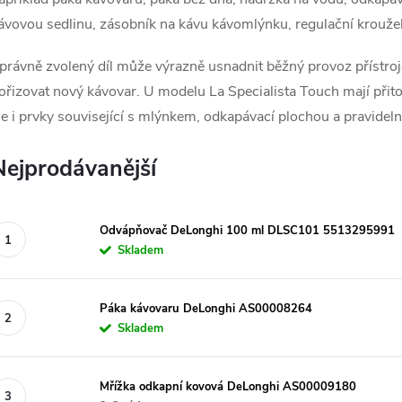
ávovou sedlinu, zásobník na kávu kávomlýnku, regulační kroužek 
právně zvolený díl může výrazně usnadnit běžný provoz přístroj
ořizovat nový kávovar. U modelu La Specialista Touch mají přito
le i prvky související s mlýnkem, odkapávací plochou a pravidelno
Nejprodávanější
Odvápňovač DeLonghi 100 ml DLSC101 5513295991
Skladem
Páka kávovaru DeLonghi AS00008264
Skladem
Mřížka odkapní kovová DeLonghi AS00009180