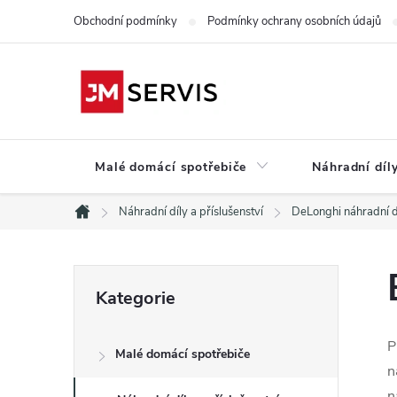
Přejít
Obchodní podmínky
Podmínky ochrany osobních údajů
na
obsah
Malé domácí spotřebiče
Náhradní díly
Náhradní díly a příslušenství
DeLonghi náhradní d
Domů
P
Přeskočit
Kategorie
kategorie
o
P
Malé domácí spotřebiče
s
n
n