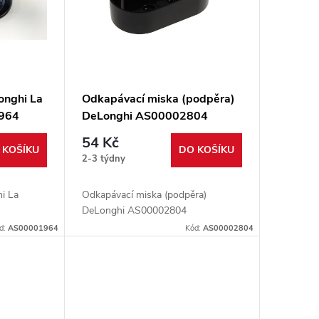
longhi La
Odkapávací miska (podpěra)
1964
DeLonghi AS00002804
54 Kč
 KOŠÍKU
DO KOŠÍKU
2-3 týdny
hi La
Odkapávací miska (podpěra)
DeLonghi AS00002804
d:
AS00001964
Kód:
AS00002804