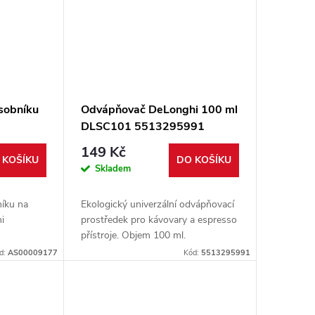
sobníku
Odvápňovač DeLonghi 100 ml
DLSC101 5513295991
149 Kč
 KOŠÍKU
DO KOŠÍKU
Skladem
níku na
Ekologický univerzální odvápňovací
i
prostředek pro kávovary a espresso
přístroje. Objem 100 ml.
d:
AS00009177
Kód:
5513295991