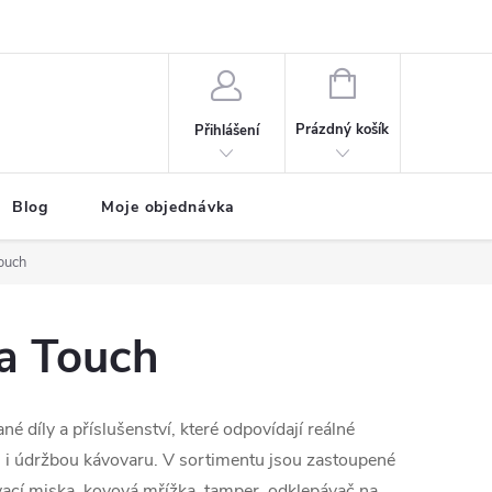
NÁKUPNÍ
KOŠÍK
Prázdný košík
Přihlášení
Blog
Moje objednávka
ouch
a Touch
né díly a příslušenství, které odpovídají reálné
 i údržbou kávovaru. V sortimentu jsou zastoupené
vací miska, kovová mřížka, tamper, odklepávač na