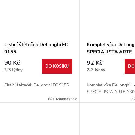
t
ů
Čistící štěteček DeLonghi EC
Komplet víka DeLong
9155
SPECIALISTA ARTE
AS00004240
90 Kč
92 Kč
DO KOŠÍKU
DO
2-3 týdny
2-3 týdny
Čistící štěteček DeLonghi EC 9155
Komplet víka DeLonghi L
SPECIALISTA ARTE AS0
Kód:
AS00002802
Kó