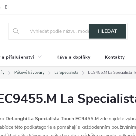
Blog
HLEDAT
 a příslušenství
Káva a doplňky
Kontakty
íly
Pákové kávovary
La Specialista
EC9455.M La Specialista T
EC9455.M La Specialist
ro
DeLonghi La Specialista Touch EC9455.M
zde najdete vybra
abídce této podkategorie a pomáhají s každodenním používáním
apříklad páka kávovaru, páka bez dna, nádržka na vodu, odkapá