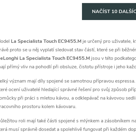
O
NAČÍST 10 DALŠÍ
v
odel
La Specialista Touch EC9455.M
je určený pro uživatele, k
á
rávě proto se u něj vyplatí sledovat stav částí, které se při běžn
d
eLonghi La Specialista Touch EC9455.M
jsou v této podkateg
a
ají přímý vliv na pohodlí při obsluze, čistotu přístroje i jeho ka
c
elký význam mají díly spojené se samotnou přípravou espressa. 
teré ocení uživatelé hledající správné řešení pro svůj způsob pří
omůcky při práci s mletou kávou, a odklepávač na kávovou sedl
p
racovního prostoru kolem kávovaru.
ůležitou roli mají také části spojené s mlýnkem a zásobníkem n
v
terá musí správně dosedat a spolehlivě fungovat při každém dop