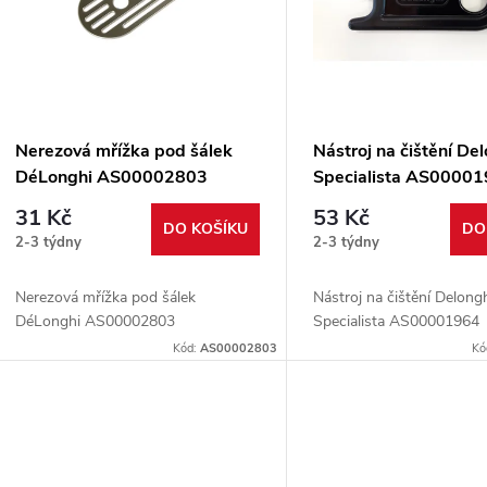
p
s
r
p
Nerezová mřížka pod šálek
Nástroj na čištění De
o
DéLonghi AS00002803
Specialista AS0000
r
31 Kč
53 Kč
d
DO KOŠÍKU
DO
2-3 týdny
2-3 týdny
o
u
Nerezová mřížka pod šálek
Nástroj na čištění Delong
d
DéLonghi AS00002803
Specialista AS00001964
k
Kód:
AS00002803
Kó
u
t
k
ů