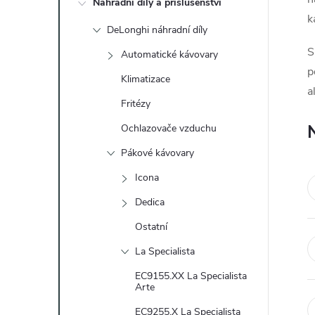
Náhradní díly a příslušenství
t
k
DeLonghi náhradní díly
r
S
Automatické kávovary
p
a
Klimatizace
a
Fritézy
n
Ochlazovače vzduchu
n
Pákové kávovary
Icona
í
Dedica
p
Ostatní
a
La Specialista
EC9155.XX La Specialista
n
Arte
EC9255.X La Specialista