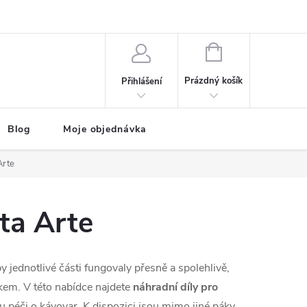
NÁKUPNÍ
KOŠÍK
Prázdný košík
Přihlášení
Blog
Moje objednávka
Arte
ta Arte
by jednotlivé části fungovaly přesně a spolehlivě,
ékem. V této nabídce najdete
náhradní díly pro
u péči o kávovar. K dispozici jsou mimo jiné páky,