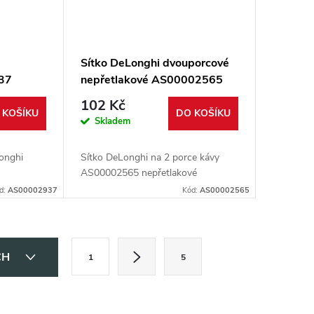
Sítko DeLonghi dvouporcové
37
nepřetlakové AS00002565
102 Kč
 KOŠÍKU
DO KOŠÍKU
Skladem
onghi
Sítko DeLonghi na 2 porce kávy
AS00002565 nepřetlakové
d:
AS00002937
Kód:
AS00002565
S
CH
1
5
t
r