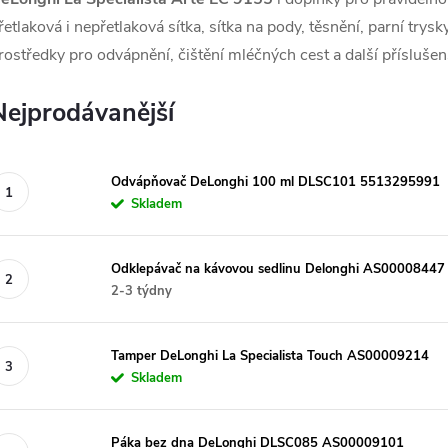
řetlaková i nepřetlaková sítka, sítka na pody, těsnění, parní tr
rostředky pro odvápnění, čištění mléčných cest a další příslušen
Nejprodávanější
Odvápňovač DeLonghi 100 ml DLSC101 5513295991
Skladem
Odklepávač na kávovou sedlinu Delonghi AS00008447
2-3 týdny
Tamper DeLonghi La Specialista Touch AS00009214
Skladem
Páka bez dna DeLonghi DLSC085 AS00009101