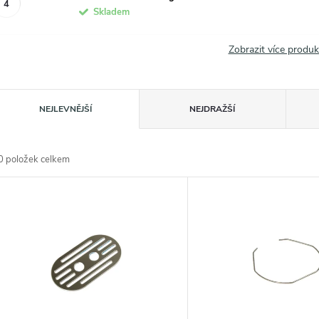
Skladem
Zobrazit více produ
Ř
NEJLEVNĚJŠÍ
NEJDRAŽŠÍ
a
0
položek celkem
z
V
e
ý
n
p