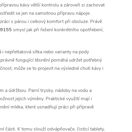
á
 přípravou kávy větší kontrolu a zároveň si zachovat
n
středit se jen na samotnou přípravu nápoje.
k
, práci s párou i celkový komfort při obsluze. Právě
o
C 9155
smysl jak při řešení konkrétního opotřebení,
v
á
á i nepřetlaková sítka nebo varianty na pody
n
 správně fungující těsnění pomáhá udržet potřebný
í
čnost, může se to projevit na výsledné chuti kávy i
m a údržbou. Parní trysky, nádoby na vodu a
žnost jejich výměny. Praktické využití mají i
ění mléka, které usnadňují práci při přípravě
í části. K tomu slouží odvápňovače, čisticí tablety,