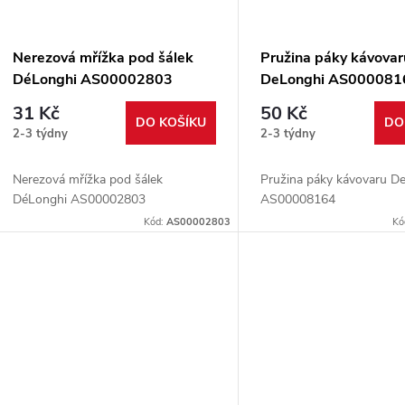
p
s
r
p
Nerezová mřížka pod šálek
Pružina páky kávovar
o
DéLonghi AS00002803
DeLonghi AS000081
r
31 Kč
50 Kč
d
DO KOŠÍKU
DO
2-3 týdny
2-3 týdny
o
u
Nerezová mřížka pod šálek
Pružina páky kávovaru D
d
DéLonghi AS00002803
AS00008164
k
Kód:
AS00002803
Kó
u
t
k
ů
t
ů