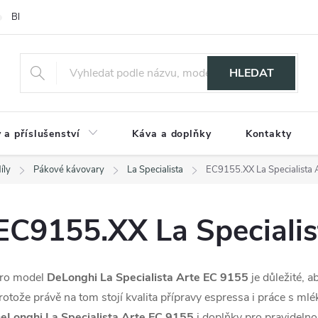
Blog
HLEDAT
 a příslušenství
Káva a doplňky
Kontakty
íly
Pákové kávovary
La Specialista
EC9155.XX La Specialista 
EC9155.XX La Specialis
ro model
DeLonghi La Specialista Arte EC 9155
je důležité, a
rotože právě na tom stojí kvalita přípravy espressa i práce s ml
eLonghi La Specialista Arte EC 9155
i doplňky pro pravidelno