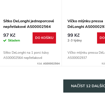
Sítko DeLonghi jednoporcové
Víčko mlýnku pressa
nepřetlakové AS00002564
DéLonghi AS000029
97 Kč
99 Kč
DO KOŠÍKU
DO
Skladem
2-3 týdny
Sítko DeLonghi na 1 porci kávy
Víčko mlýnku pressa DéL
AS00002564 nepřetlakové
AS00002937
Kód:
AS00002564
Kó
O
NAČÍST 12 DALŠÍ
v