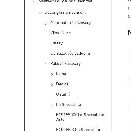
Náhradní díly a příslušenství
t
p
DeLonghi náhradní díly
p
r
Automatické kávovary
a
Klimatizace
Fritézy
n
Ochlazovače vzduchu
n
Pákové kávovary
Icona
í
Dedica
p
Ostatní
a
La Specialista
EC9155.XX La Specialista
n
Arte
EC9255.X La Specialista