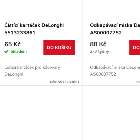
Čistící kartáček DeLonghi
Odkapávací miska D
5513233861
AS00007752
65 Kč
88 Kč
DO KOŠÍKU
DO
Skladem
2-3 týdny
Čisticí kartáček pro kávovary
Odkapávací miska DeLon
DeLonghi
AS00007752
Kód:
5513233861
Kó