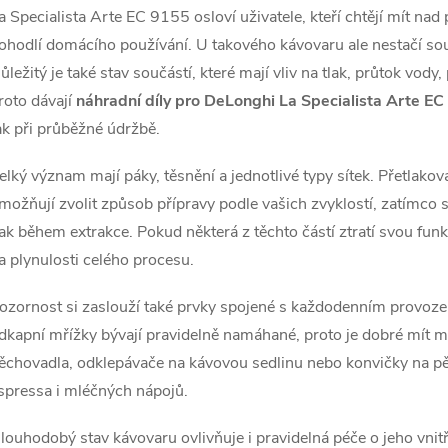
a Specialista Arte EC 9155 osloví uživatele, kteří chtějí mít nad
á
ohodlí domácího používání. U takového kávovaru ale nestačí sou
d
ůležitý je také stav součástí, které mají vliv na tlak, průtok vody
a
roto dávají
náhradní díly pro DeLonghi La Specialista Arte E
ak při průběžné údržbě.
c
elký význam mají páky, těsnění a jednotlivé typy sítek. Přetlakov
možňují zvolit způsob přípravy podle vašich zvyklostí, zatímco
p
lak během extrakce. Pokud některá z těchto částí ztratí svou funk
a plynulosti celého procesu.
v
ozornost si zaslouží také prvky spojené s každodenním provoze
dkapní mřížky bývají pravidelně namáhané, proto je dobré mít mo
k
ěchovadla, odklepávače na kávovou sedlinu nebo konvičky na pěn
y
spressa i mléčných nápojů.
v
louhodobý stav kávovaru ovlivňuje i pravidelná péče o jeho vnitřn