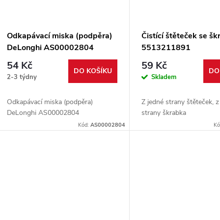
Odkapávací miska (podpěra)
Čistící štěteček se š
DeLonghi AS00002804
5513211891
54 Kč
59 Kč
DO KOŠÍKU
DO
2-3 týdny
Skladem
Odkapávací miska (podpěra)
Z jedné strany štěteček, 
DeLonghi AS00002804
strany škrabka
Kód:
AS00002804
Kó