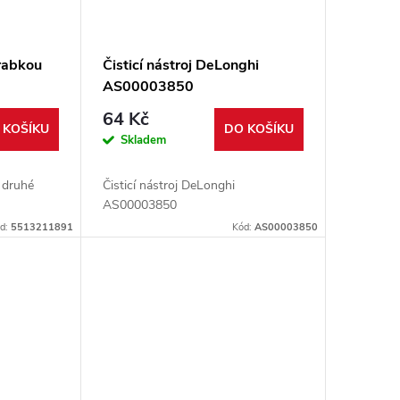
krabkou
Čisticí nástroj DeLonghi
AS00003850
64 Kč
 KOŠÍKU
DO KOŠÍKU
Skladem
z druhé
Čisticí nástroj DeLonghi
AS00003850
d:
5513211891
Kód:
AS00003850