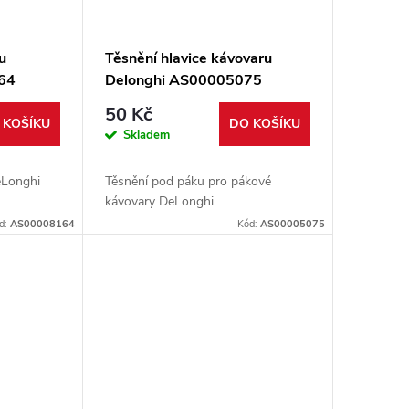
u
Těsnění hlavice kávovaru
64
Delonghi AS00005075
50 Kč
 KOŠÍKU
DO KOŠÍKU
Skladem
eLonghi
Těsnění pod páku pro pákové
kávovary DeLonghi
d:
AS00008164
Kód:
AS00005075