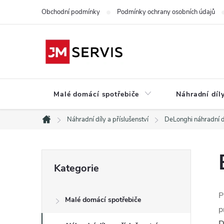
Přejít
Obchodní podmínky
Podmínky ochrany osobních údajů
na
obsah
Malé domácí spotřebiče
Náhradní díly
Náhradní díly a příslušenství
DeLonghi náhradní d
Domů
P
Přeskočit
Kategorie
kategorie
o
P
Malé domácí spotřebiče
s
p
D