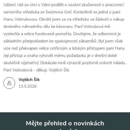
Vážení, rád se chci s Vámi podělit o osobní zkušenosti s pracovnicí
servisního střediska ze Sezimova Ústí. Konkrétně se jedná o paní
Hanu Vobrubovou. Obrátil jsem se na středisko se žádostí o nákup
drobného náhradního dílu ke kávovaru. Paní Vobrubová mě
vyslechla a velice fundovaně pomohla. Doufejme, že odbornost je
základním předpokladem ke spokojenosti zákazníků. Byl jsem však
více než překvapen velice vstřícným a lidským přístupem paní Hany.
Její přístup a snaha vyhovět mému požadavku je v dnešní době
skutečně výjimečný. Dokázala mně výrazně pozitivně ovlivnit náladu.
Paní Vobrubová - děkuji. Vojtěch Šik.
Vojtěch Šik
13.5.2026
Mějte přehled o novinkách