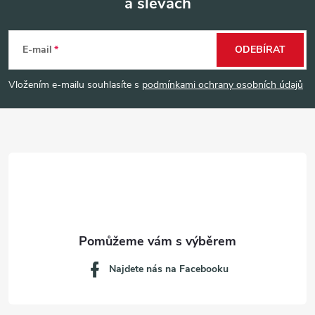
a slevách
Z
á
E-mail
ODEBÍRAT
p
Vložením e-mailu souhlasíte s
podmínkami ochrany osobních údajů
a
t
í
Najdete nás na Facebooku