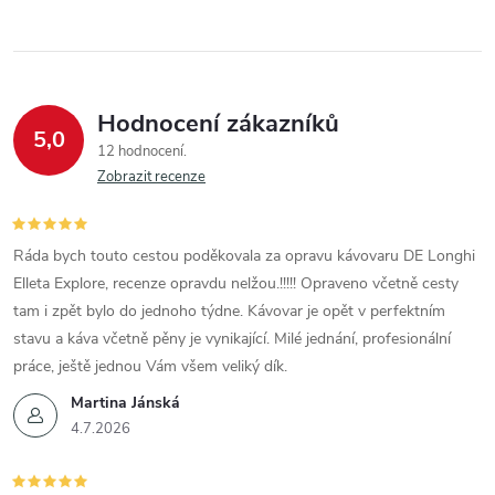
p
r
v
Hodnocení zákazníků
5,0
k
12 hodnocení
Zobrazit recenze
y
v
Ráda bych touto cestou poděkovala za opravu kávovaru DE Longhi
Elleta Explore, recenze opravdu nelžou.!!!!! Opraveno včetně cesty
ý
tam i zpět bylo do jednoho týdne. Kávovar je opět v perfektním
p
stavu a káva včetně pěny je vynikající. Milé jednání, profesionální
práce, ještě jednou Vám všem veliký dík.
i
Martina Jánská
s
4.7.2026
u