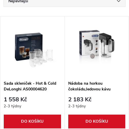
Ř
Nejlevnější
a
Nejdražší
V
Nejprodávanější
z
ý
Abecedně
e
p
n
i
í
s
p
Sada skleniček - Hot & Cold
Nádoba na horkou
DeLonghi AS00004620
čokoládu,ledovou kávu
p
DeLonghi 5513282801
r
1 558 Kč
2 183 Kč
r
2-3 týdny
2-3 týdny
o
o
DO KOŠÍKU
DO KOŠÍKU