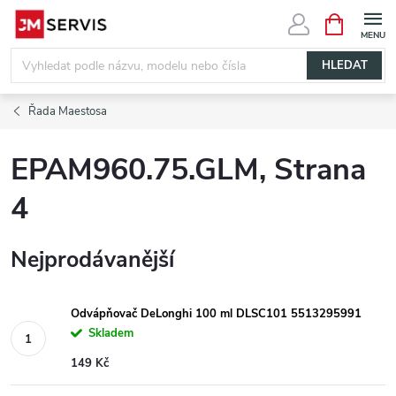
Přejít
NÁKUPNÍ
KOŠÍK
na
obsah
HLEDAT
Řada Maestosa
EPAM960.75.GLM
, Strana
4
Nejprodávanější
Odvápňovač DeLonghi 100 ml DLSC101 5513295991
Skladem
149 Kč