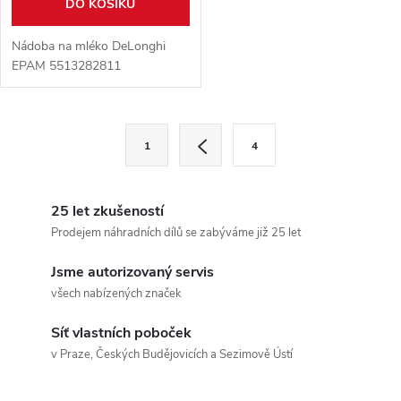
DO KOŠÍKU
Nádoba na mléko DeLonghi
EPAM 5513282811
O
S
1
4
t
v
r
l
á
25 let zkušeností
n
Prodejem náhradních dílů se zabýváme již 25 let
á
k
Jsme autorizovaný servis
d
o
všech nabízených značek
v
a
á
Síť vlastních poboček
c
v Praze, Českých Budějovicích a Sezimově Ústí
n
í
í