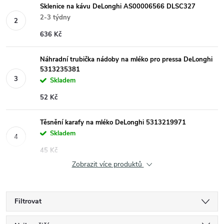
Sklenice na kávu DeLonghi AS00006566 DLSC327
2-3 týdny
636 Kč
Náhradní trubička nádoby na mléko pro pressa DeLonghi
5313235381
Skladem
52 Kč
Těsnění karafy na mléko DeLonghi 5313219971
Skladem
45 Kč
Zobrazit více produktů
Filtrovat