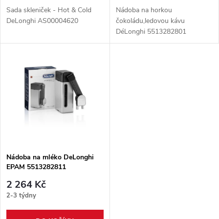
d
d
Sada skleniček - Hot & Cold
Nádoba na horkou
u
DeLonghi AS00004620
čokoládu,ledovou kávu
DéLonghi 5513282801
u
k
k
t
t
ů
ů
Nádoba na mléko DeLonghi
EPAM 5513282811
2 264 Kč
2-3 týdny