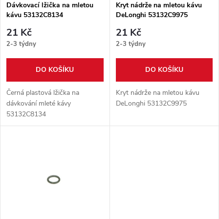
s
p
Dávkovací lžička na mletou
Kryt nádrže na mletou kávu
kávu 53132C8134
DeLonghi 53132C9975
p
r
21 Kč
21 Kč
r
2-3 týdny
2-3 týdny
o
o
DO KOŠÍKU
DO KOŠÍKU
d
d
Černá plastová lžička na
Kryt nádrže na mletou kávu
u
dávkování mleté kávy
DeLonghi 53132C9975
53132C8134
u
k
k
t
t
ů
ů