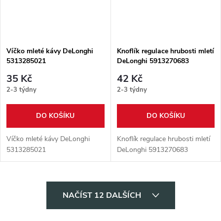
Víčko mleté kávy DeLonghi
Knoflík regulace hrubosti mletí
5313285021
DeLonghi 5913270683
35 Kč
42 Kč
2-3 týdny
2-3 týdny
DO KOŠÍKU
DO KOŠÍKU
Víčko mleté kávy DeLonghi
Knoflík regulace hrubosti mletí
5313285021
DeLonghi 5913270683
O
NAČÍST 12 DALŠÍCH
v