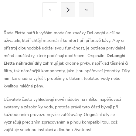
l
S
1
9
t
á
r
d
á
Řada Eletta patří k vyšším modelům značky DeLonghi a cílí na
a
n
uživatele, kteří chtějí maximální komfort při přípravě kávy. Aby si
k
přístroj dlouhodobě udržel svou funkčnost, je potřeba pravidelně
c
o
měnit součástky, které podléhají opotřebení. Originální
DeLonghi
í
Eletta náhradní díly
zahrnují jak drobné prvky, například těsnění či
v
filtry, tak náročnější komponenty, jako jsou spářovací jednotky. Díky
á
p
nim lze snadno vyřešit problémy s tlakem, teplotou vody nebo
n
kvalitou mléčné pěny.
r
í
v
Uživatelé často vyhledávají nové nádoby na mléko, napěňovací
systémy a zásobníky vody, protože právě tyto části bývají při
k
každodenním provozu nejvíce zatěžovány. Originální díly se
vyznačují precizním zpracováním a plnou kompatibilitou, což
y
zajišťuje snadnou instalaci a dlouhou životnost.