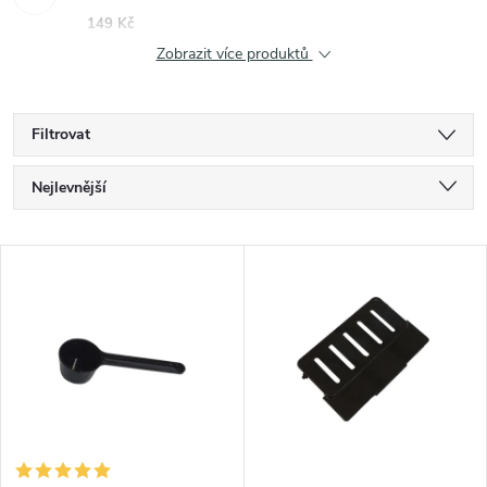
149 Kč
Zobrazit více produktů
Filtrovat
Ř
Nejlevnější
a
Nejdražší
V
Nejprodávanější
z
ý
Abecedně
e
p
n
i
í