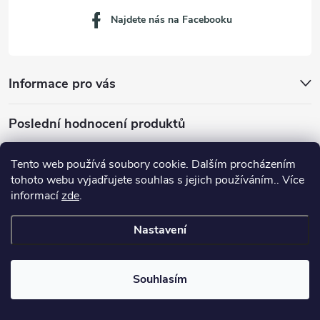
Najdete nás na Facebooku
Informace pro vás
Poslední hodnocení produktů
Tento web používá soubory cookie. Dalším procházením
tohoto webu vyjadřujete souhlas s jejich používáním.. Více
Dávkovací lžička na mletou kávu 53132C8134
informací
zde
.
Nastavení
Copyright 2026
JM servis
. Všechna práva vyhrazena.
Souhlasím
Vytvořil Shoptet