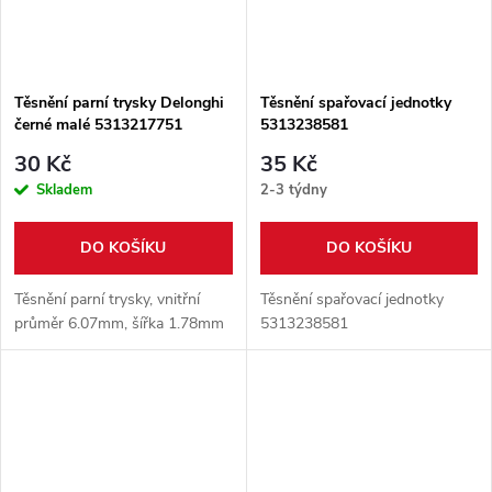
Těsnění parní trysky Delonghi
Těsnění spařovací jednotky
černé malé 5313217751
5313238581
30 Kč
35 Kč
Skladem
2-3 týdny
DO KOŠÍKU
DO KOŠÍKU
Těsnění parní trysky, vnitřní
Těsnění spařovací jednotky
průměr 6.07mm, šířka 1.78mm
5313238581