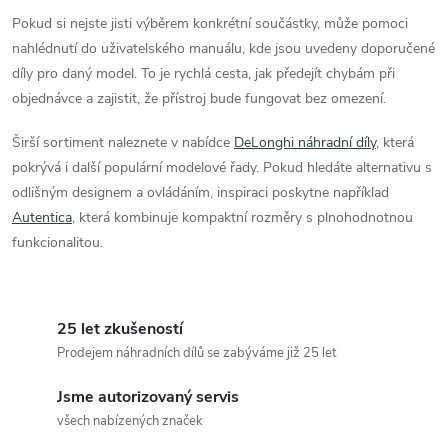
v
Pokud si nejste jisti výběrem konkrétní součástky, může pomoci
ý
nahlédnutí do uživatelského manuálu, kde jsou uvedeny doporučené
díly pro daný model. To je rychlá cesta, jak předejít chybám při
p
objednávce a zajistit, že přístroj bude fungovat bez omezení.
i
Širší sortiment naleznete v nabídce
DeLonghi náhradní díly
, která
s
pokrývá i další populární modelové řady. Pokud hledáte alternativu s
odlišným designem a ovládáním, inspiraci poskytne například
u
Autentica
, která kombinuje kompaktní rozměry s plnohodnotnou
funkcionalitou.
25 let zkušeností
Prodejem náhradních dílů se zabýváme již 25 let
Jsme autorizovaný servis
všech nabízených značek