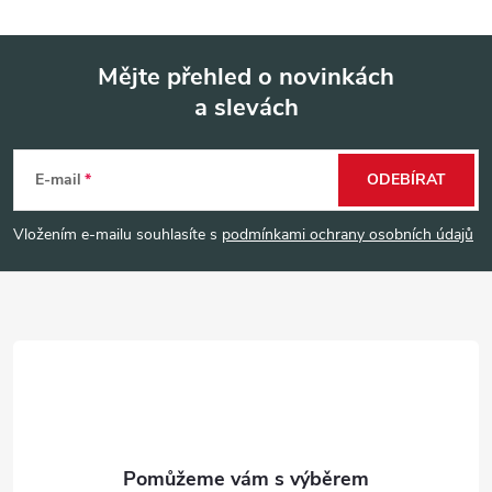
Mějte přehled o novinkách
a slevách
Z
á
E-mail
ODEBÍRAT
p
Vložením e-mailu souhlasíte s
podmínkami ochrany osobních údajů
a
t
í