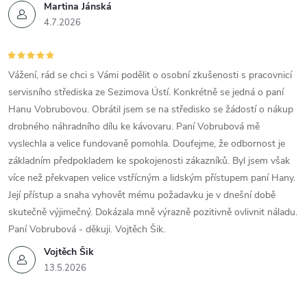
Martina Jánská
4.7.2026
Vážení, rád se chci s Vámi podělit o osobní zkušenosti s pracovnicí
servisního střediska ze Sezimova Ústí. Konkrétně se jedná o paní
Hanu Vobrubovou. Obrátil jsem se na středisko se žádostí o nákup
drobného náhradního dílu ke kávovaru. Paní Vobrubová mě
vyslechla a velice fundovaně pomohla. Doufejme, že odbornost je
základním předpokladem ke spokojenosti zákazníků. Byl jsem však
více než překvapen velice vstřícným a lidským přístupem paní Hany.
Její přístup a snaha vyhovět mému požadavku je v dnešní době
skutečně výjimečný. Dokázala mně výrazně pozitivně ovlivnit náladu.
Paní Vobrubová - děkuji. Vojtěch Šik.
Vojtěch Šik
13.5.2026