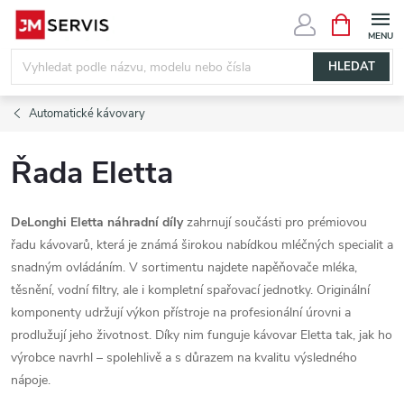
Přejít
NÁKUPNÍ
KOŠÍK
na
obsah
HLEDAT
Automatické kávovary
Řada Eletta
DeLonghi Eletta náhradní díly
zahrnují součásti pro prémiovou
řadu kávovarů, která je známá širokou nabídkou mléčných specialit a
snadným ovládáním. V sortimentu najdete napěňovače mléka,
těsnění, vodní filtry, ale i kompletní spařovací jednotky. Originální
komponenty udržují výkon přístroje na profesionální úrovni a
prodlužují jeho životnost. Díky nim funguje kávovar Eletta tak, jak ho
výrobce navrhl – spolehlivě a s důrazem na kvalitu výsledného
nápoje.