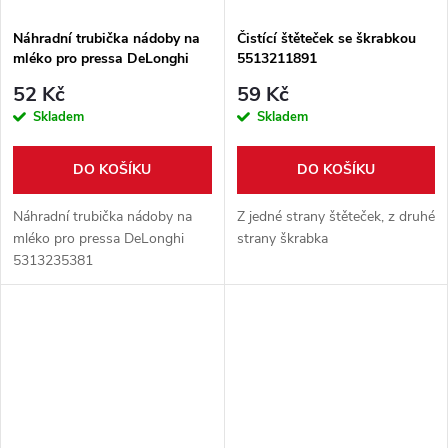
Náhradní trubička nádoby na
Čistící štěteček se škrabkou
mléko pro pressa DeLonghi
5513211891
5313235381
52 Kč
59 Kč
Skladem
Skladem
DO KOŠÍKU
DO KOŠÍKU
Náhradní trubička nádoby na
Z jedné strany štěteček, z druhé
mléko pro pressa DeLonghi
strany škrabka
5313235381