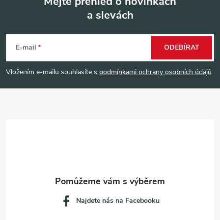
Mějte přehled o novinkách
a slevách
Z
á
E-mail
ODEBÍRAT
p
Vložením e-mailu souhlasíte s
podmínkami ochrany osobních údajů
a
t
í
Najdete nás na Facebooku