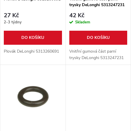
p
trysky DeLonghi 5313247231
p
r
27 Kč
42 Kč
r
2-3 týdny
Skladem
o
o
DO KOŠÍKU
DO KOŠÍKU
d
d
Plovák DeLonghi 5313260691
Vnitřní gumová část parní
u
trysky DeLonghi 5313247231
u
k
k
t
t
ů
ů