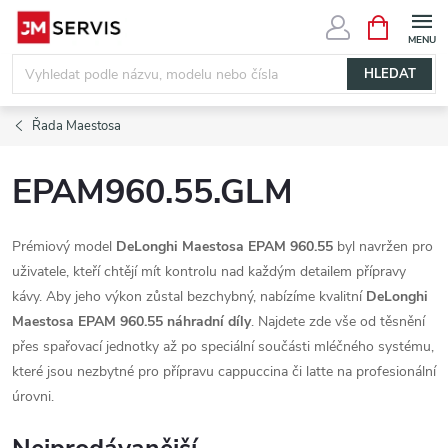
Přejít
NÁKUPNÍ
KOŠÍK
na
obsah
HLEDAT
Řada Maestosa
EPAM960.55.GLM
Prémiový model
DeLonghi Maestosa EPAM 960.55
byl navržen pro
uživatele, kteří chtějí mít kontrolu nad každým detailem přípravy
kávy. Aby jeho výkon zůstal bezchybný, nabízíme kvalitní
DeLonghi
Maestosa EPAM 960.55 náhradní díly
. Najdete zde vše od těsnění
přes spařovací jednotky až po speciální součásti mléčného systému,
které jsou nezbytné pro přípravu cappuccina či latte na profesionální
úrovni.