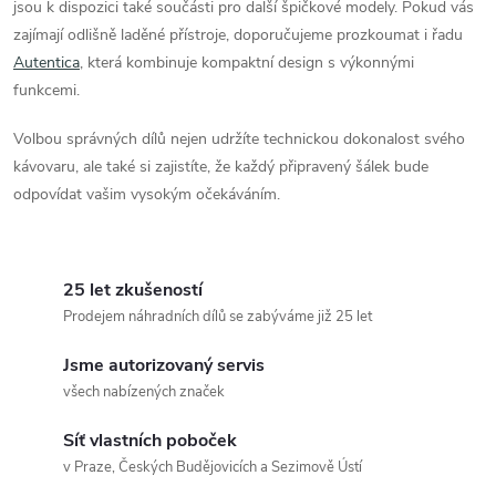
jsou k dispozici také součásti pro další špičkové modely. Pokud vás
v
zajímají odlišně laděné přístroje, doporučujeme prozkoumat i řadu
ý
Autentica
, která kombinuje kompaktní design s výkonnými
funkcemi.
p
Volbou správných dílů nejen udržíte technickou dokonalost svého
i
kávovaru, ale také si zajistíte, že každý připravený šálek bude
s
odpovídat vašim vysokým očekáváním.
u
25 let zkušeností
Prodejem náhradních dílů se zabýváme již 25 let
Jsme autorizovaný servis
všech nabízených značek
Síť vlastních poboček
v Praze, Českých Budějovicích a Sezimově Ústí