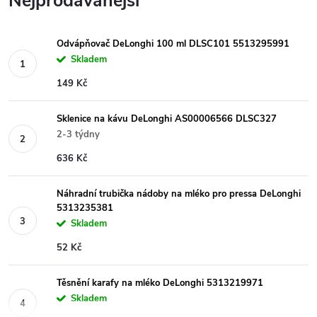
Nejprodávanější
Odvápňovač DeLonghi 100 ml DLSC101 5513295991
Skladem
149 Kč
Sklenice na kávu DeLonghi AS00006566 DLSC327
2-3 týdny
636 Kč
Náhradní trubička nádoby na mléko pro pressa DeLonghi
5313235381
Skladem
52 Kč
Těsnění karafy na mléko DeLonghi 5313219971
Skladem