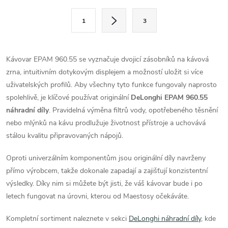
l
S
1
3
t
á
r
d
á
Kávovar EPAM 960.55 se vyznačuje dvojicí zásobníků na kávová
a
n
zrna, intuitivním dotykovým displejem a možností uložit si více
k
uživatelských profilů. Aby všechny tyto funkce fungovaly naprosto
c
o
spolehlivě, je klíčové používat originální
DeLonghi EPAM 960.55
í
náhradní díly
. Pravidelná výměna filtrů vody, opotřebeného těsnění
v
nebo mlýnků na kávu prodlužuje životnost přístroje a uchovává
á
p
stálou kvalitu připravovaných nápojů.
n
r
í
Oproti univerzálním komponentům jsou originální díly navrženy
v
přímo výrobcem, takže dokonale zapadají a zajišťují konzistentní
výsledky. Díky nim si můžete být jisti, že váš kávovar bude i po
k
letech fungovat na úrovni, kterou od Maestosy očekáváte.
y
Kompletní sortiment naleznete v sekci
DeLonghi náhradní díly
, kde