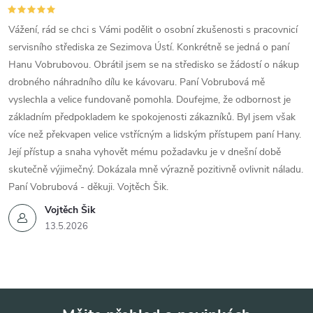
Vážení, rád se chci s Vámi podělit o osobní zkušenosti s pracovnicí
servisního střediska ze Sezimova Ústí. Konkrétně se jedná o paní
Hanu Vobrubovou. Obrátil jsem se na středisko se žádostí o nákup
drobného náhradního dílu ke kávovaru. Paní Vobrubová mě
vyslechla a velice fundovaně pomohla. Doufejme, že odbornost je
základním předpokladem ke spokojenosti zákazníků. Byl jsem však
více než překvapen velice vstřícným a lidským přístupem paní Hany.
Její přístup a snaha vyhovět mému požadavku je v dnešní době
skutečně výjimečný. Dokázala mně výrazně pozitivně ovlivnit náladu.
Paní Vobrubová - děkuji. Vojtěch Šik.
Vojtěch Šik
13.5.2026