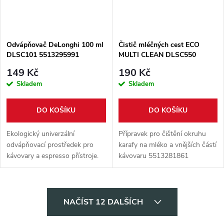
Odvápňovač DeLonghi 100 ml
Čistič mléčných cest ECO
DLSC101 5513295991
MULTI CLEAN DLSC550
5513281861
149 Kč
190 Kč
Skladem
Skladem
DO KOŠÍKU
DO KOŠÍKU
Ekologický univerzální
Přípravek pro čištění okruhu
odvápňovací prostředek pro
karafy na mléko a vnějších částí
kávovary a espresso přístroje.
kávovaru 5513281861
Objem 100 ml.
O
NAČÍST 12 DALŠÍCH
v