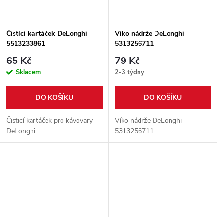
Čistící kartáček DeLonghi
Víko nádrže DeLonghi
5513233861
5313256711
65 Kč
79 Kč
Skladem
2-3 týdny
DO KOŠÍKU
DO KOŠÍKU
Čisticí kartáček pro kávovary
Víko nádrže DeLonghi
DeLonghi
5313256711