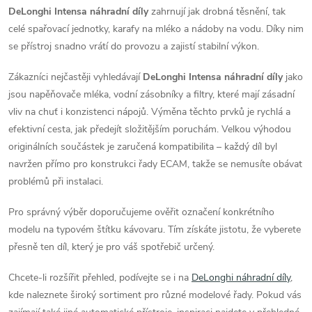
c
o
DeLonghi Intensa náhradní díly
zahrnují jak drobná těsnění, tak
í
celé spařovací jednotky, karafy na mléko a nádoby na vodu. Díky nim
v
se přístroj snadno vrátí do provozu a zajistí stabilní výkon.
á
p
n
Zákazníci nejčastěji vyhledávají
DeLonghi Intensa náhradní díly
jako
r
í
jsou napěňovače mléka, vodní zásobníky a filtry, které mají zásadní
v
vliv na chuť i konzistenci nápojů. Výměna těchto prvků je rychlá a
efektivní cesta, jak předejít složitějším poruchám. Velkou výhodou
k
originálních součástek je zaručená kompatibilita – každý díl byl
navržen přímo pro konstrukci řady ECAM, takže se nemusíte obávat
y
problémů při instalaci.
v
Pro správný výběr doporučujeme ověřit označení konkrétního
ý
modelu na typovém štítku kávovaru. Tím získáte jistotu, že vyberete
přesně ten díl, který je pro váš spotřebič určený.
p
Chcete-li rozšířit přehled, podívejte se i na
DeLonghi náhradní díly
,
i
kde naleznete široký sortiment pro různé modelové řady. Pokud vás