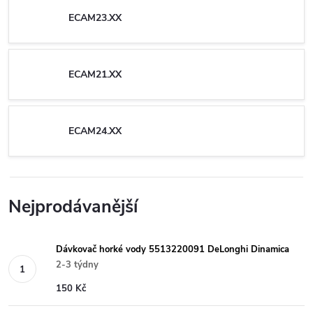
ECAM23.XX
ECAM21.XX
ECAM24.XX
Nejprodávanější
Dávkovač horké vody 5513220091 DeLonghi Dinamica
2-3 týdny
150 Kč