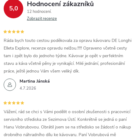
Hodnocení zákazníků
5,0
12 hodnocení
Zobrazit recenze
Ráda bych touto cestou poděkovala za opravu kávovaru DE Longhi
Elleta Explore, recenze opravdu nelžou.!!!!! Opraveno včetně cesty
tam i zpět bylo do jednoho týdne. Kávovar je opět v perfektním
stavu a káva včetně pěny je vynikající. Milé jednání, profesionální
práce, ještě jednou Vám všem veliký dík.
Martina Jánská
4.7.2026
Vážení, rád se chci s Vámi podělit o osobní zkušenosti s pracovnicí
servisního střediska ze Sezimova Ústí. Konkrétně se jedná o paní
Hanu Vobrubovou. Obrátil jsem se na středisko se žádostí o nákup
drobného náhradního dílu ke kávovaru. Paní Vobrubová mě