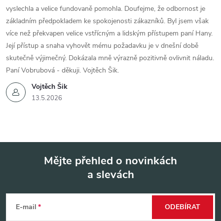
vyslechla a velice fundovaně pomohla. Doufejme, že odbornost je
základním předpokladem ke spokojenosti zákazníků. Byl jsem však
více než překvapen velice vstřícným a lidským přístupem paní Hany.
Její přístup a snaha vyhovět mému požadavku je v dnešní době
skutečně výjimečný. Dokázala mně výrazně pozitivně ovlivnit náladu.
Paní Vobrubová - děkuji. Vojtěch Šik.
Vojtěch Šik
13.5.2026
Mějte přehled o novinkách
a slevách
Z
á
E-mail
ODEBÍRAT