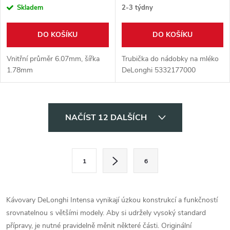
Skladem
2-3 týdny
DO KOŠÍKU
DO KOŠÍKU
Vnitřní průměr 6.07mm, šířka
Trubička do nádobky na mléko
1.78mm
DeLonghi 5332177000
O
NAČÍST 12 DALŠÍCH
v
l
S
1
6
t
á
r
d
á
Kávovary DeLonghi Intensa vynikají úzkou konstrukcí a funkčností
a
n
srovnatelnou s většími modely. Aby si udržely vysoký standard
k
přípravy, je nutné pravidelně měnit některé části. Originální