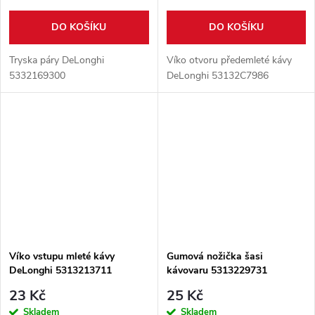
DO KOŠÍKU
DO KOŠÍKU
Tryska páry DeLonghi
Víko otvoru předemleté kávy
5332169300
DeLonghi 53132C7986
Víko vstupu mleté kávy
Gumová nožička šasi
DeLonghi 5313213711
kávovaru 5313229731
23 Kč
25 Kč
Skladem
Skladem