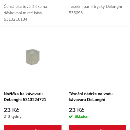
d
d
Černá plastová lžička na
Těsnění parní trysky Delonghi
u
dávkování mleté kávy
535693
53132C8134
u
k
k
t
t
ů
ů
Nožička ke kávovaru
Těsnění nádrže na vodu
DeLonghi 5313224721
kávovaru DeLonghi
5313235921
23 Kč
23 Kč
2-3 týdny
Skladem