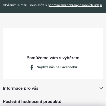
p
Vložením e-mailu souhlasíte s
podmínkami ochrany osobních údajů
a
t
í
Najdete nás na Facebooku
Informace pro vás
Poslední hodnocení produktů