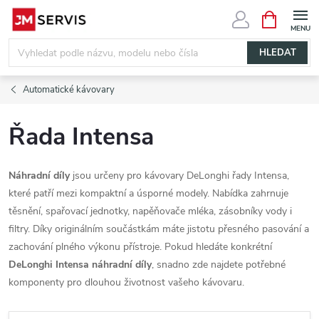
Přejít
NÁKUPNÍ
KOŠÍK
na
obsah
HLEDAT
Automatické kávovary
Řada Intensa
Náhradní díly
jsou určeny pro kávovary DeLonghi řady Intensa,
které patří mezi kompaktní a úsporné modely. Nabídka zahrnuje
těsnění, spařovací jednotky, napěňovače mléka, zásobníky vody i
filtry. Díky originálním součástkám máte jistotu přesného pasování a
zachování plného výkonu přístroje. Pokud hledáte konkrétní
DeLonghi Intensa náhradní díly
, snadno zde najdete potřebné
komponenty pro dlouhou životnost vašeho kávovaru.