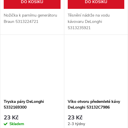
DO KOŠÍKU
DO KOŠÍKU
Nožička k parnímu generátoru
Těsnění nádrže na vodu
Braun 5313224721
kávovaru DeLonghi
5313235921
Tryska páry DeLonghi
Víko otvoru předemleté kávy
5332169300
DeLonghi 53132C7986
23 Kč
23 Kč
Skladem
2-3 týdny