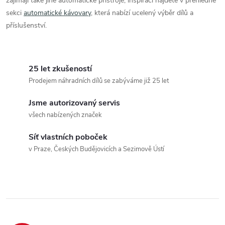
s
zajímají také jiné automatické přístroje, inspiraci najdete v přehledné
sekci
automatické kávovary
, která nabízí ucelený výběr dílů a
u
příslušenství.
25 let zkušeností
Prodejem náhradních dílů se zabýváme již 25 let
Jsme autorizovaný servis
všech nabízených značek
Síť vlastních poboček
v Praze, Českých Budějovicích a Sezimově Ústí