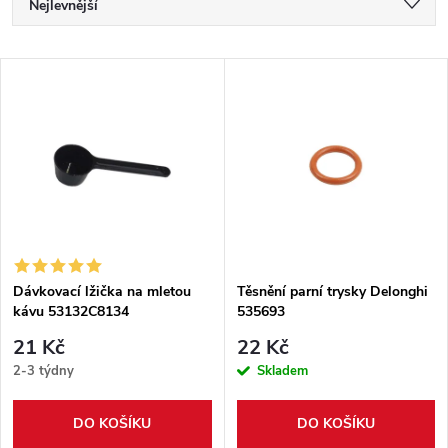
Ř
Nejlevnější
a
Nejdražší
V
Nejprodávanější
z
ý
Abecedně
e
p
n
i
í
s
p
Dávkovací lžička na mletou
Těsnění parní trysky Delonghi
kávu 53132C8134
535693
p
r
21 Kč
22 Kč
r
2-3 týdny
Skladem
o
o
DO KOŠÍKU
DO KOŠÍKU