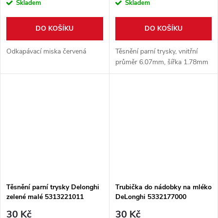
Skladem
Skladem
DO KOŠÍKU
DO KOŠÍKU
Odkapávací miska červená
Těsnění parní trysky, vnitřní
průměr 6.07mm, šířka 1.78mm
Těsnění parní trysky Delonghi
Trubička do nádobky na mléko
zelené malé 5313221011
DeLonghi 5332177000
30 Kč
30 Kč