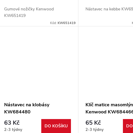
o
u
Gumové nožičky Kenwood
Nástavec na kebbe KW6
d
KW651419
k
Kód:
KW651419
u
t
k
ů
t
ů
Nástavec na klobásy
Klíč matice masomlý
KW684480
Kenwood KW68446
63 Kč
65 Kč
DO KOŠÍKU
DO
2-3 týdny
2-3 týdny