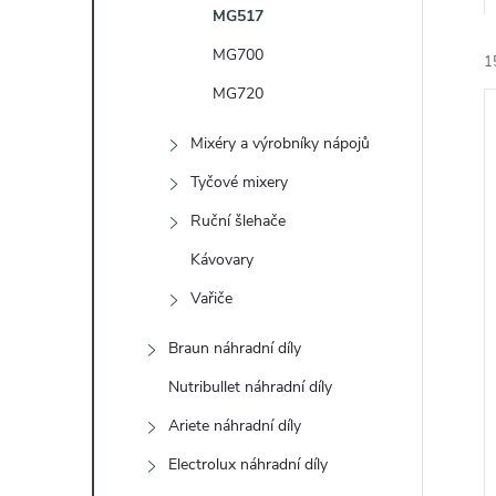
e
MG517
MG700
1
l
MG720
Mixéry a výrobníky nápojů
Tyčové mixery
Ruční šlehače
í
Kávovary
i
Vařiče
Braun náhradní díly
Nutribullet náhradní díly
Ariete náhradní díly
Electrolux náhradní díly