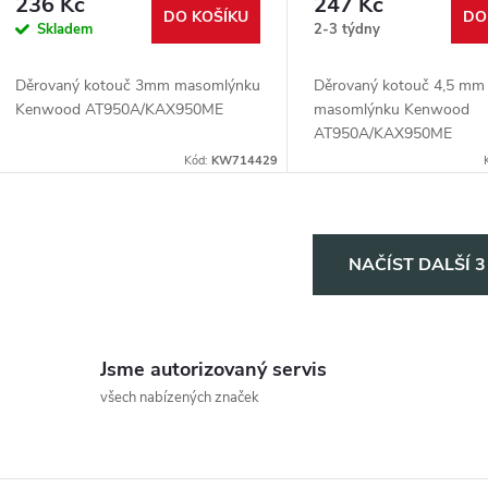
236 Kč
247 Kč
DO KOŠÍKU
DO
Skladem
2-3 týdny
Děrovaný kotouč 3mm masomlýnku
Děrovaný kotouč 4,5 mm
Kenwood AT950A/KAX950ME
masomlýnku Kenwood
AT950A/KAX950ME
Kód:
KW714429
O
NAČÍST DALŠÍ 
v
Jsme autorizovaný servis
á
všech nabízených značek
d
a