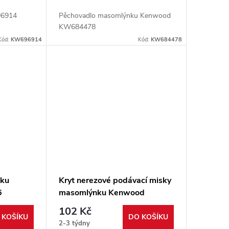
96914
Pěchovadlo masomlýnku Kenwood
KW684478
Kód:
KW696914
Kód:
KW684478
nku
Kryt nerezové podávací misky
6
masomlýnku Kenwood
KW631392
102 Kč
 KOŠÍKU
DO KOŠÍKU
2-3 týdny