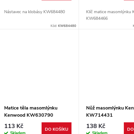
Nástavec na klobásy KW684480
Klíč matice masomlýnku
KW684466
Kód:
KW684480
Matice těla masomlýnku
Nůž masomlýnku Ke
Kenwood KW630790
KW714431
113 Kč
138 Kč
DO KOŠÍKU
DO
Skladem
Skladem