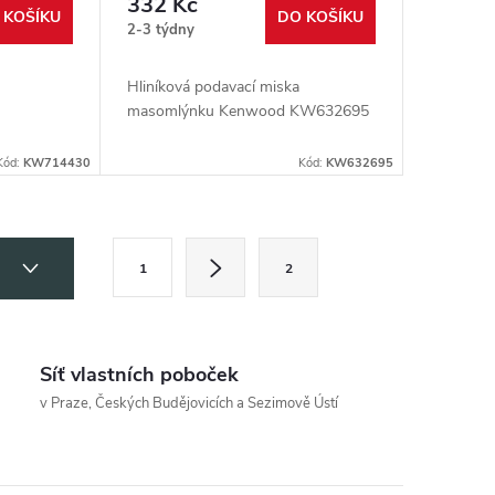
332 Kč
 KOŠÍKU
DO KOŠÍKU
2-3 týdny
Hliníková podavací miska
masomlýnku Kenwood KW632695
Kód:
KW714430
Kód:
KW632695
S
3
1
2
t
r
á
Síť vlastních poboček
n
v Praze, Českých Budějovicích a Sezimově Ústí
k
o