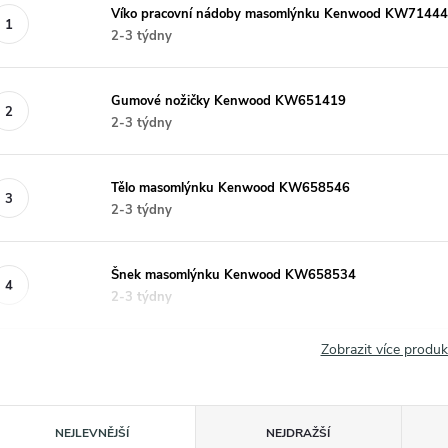
Víko pracovní nádoby masomlýnku Kenwood KW7144
2-3 týdny
Gumové nožičky Kenwood KW651419
2-3 týdny
Tělo masomlýnku Kenwood KW658546
2-3 týdny
Šnek masomlýnku Kenwood KW658534
2-3 týdny
Zobrazit více produ
Ř
NEJLEVNĚJŠÍ
NEJDRAŽŠÍ