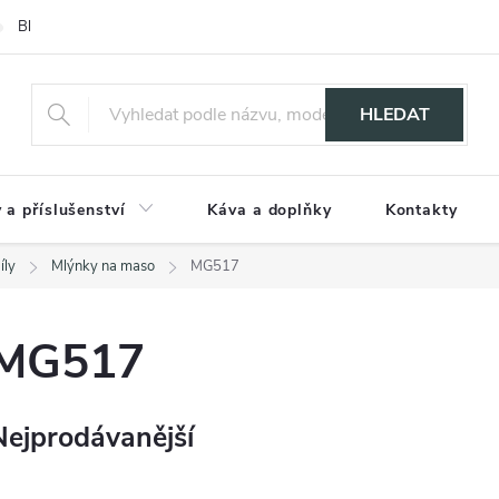
Blog
HLEDAT
 a příslušenství
Káva a doplňky
Kontakty
íly
Mlýnky na maso
MG517
MG517
Nejprodávanější