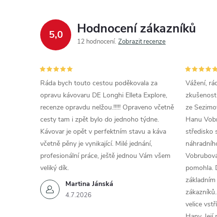
Hodnocení zákazníků
í
5,0
12 hodnocení
Zobrazit recenze
r
Ráda bych touto cestou poděkovala za
Vážení, rá
opravu kávovaru DE Longhi Elleta Explore,
zkušenosti
recenze opravdu nelžou.!!!!! Opraveno včetně
ze Sezimov
cesty tam i zpět bylo do jednoho týdne.
Hanu Vobr
Kávovar je opět v perfektním stavu a káva
středisko 
včetně pěny je vynikající. Milé jednání,
náhradního
profesionální práce, ještě jednou Vám všem
Vobrubová
veliký dík.
pomohla. 
základním
Martina Jánská
zákazníků.
4.7.2026
i
velice vst
Hany. Její