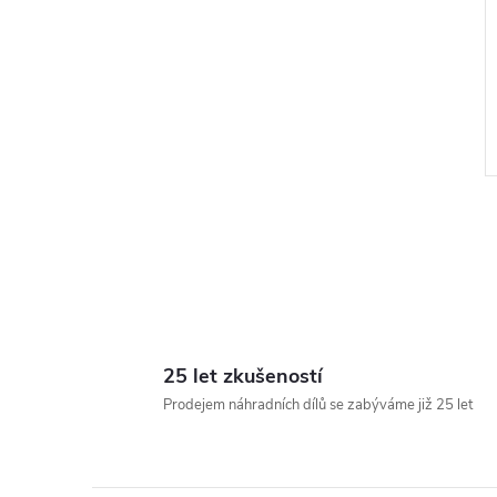
l
25 let zkušeností
Prodejem náhradních dílů se zabýváme již 25 let