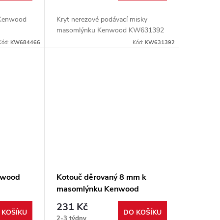
 Kenwood
Kryt nerezové podávací misky
masomlýnku Kenwood KW631392
Kód:
KW684466
Kód:
KW631392
nwood
Kotouč děrovaný 8 mm k
masomlýnku Kenwood
231 Kč
 KOŠÍKU
DO KOŠÍKU
2-3 týdny