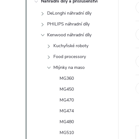
Náhradní díly a příslušenství
t
DeLonghi náhradní díly
r
PHILIPS náhradní díly
a
Kenwood náhradní díly
Kuchyňské roboty
n
Food processory
n
Mlýnky na maso
MG360
í
MG450
p
MG470
a
MG474
MG480
n
MG510