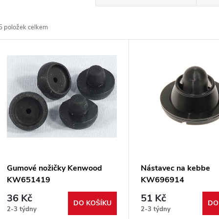
a
5
položek celkem
z
V
e
ý
n
p
p
s
r
p
Gumové nožičky Kenwood
Nástavec na kebbe
o
KW651419
KW696914
r
36 Kč
51 Kč
d
DO KOŠÍKU
DO
2-3 týdny
2-3 týdny