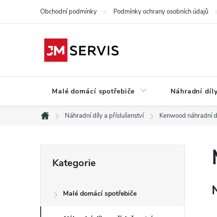
Přejít
Obchodní podmínky
Podmínky ochrany osobních údajů
na
obsah
Malé domácí spotřebiče
Náhradní díly
Náhradní díly a příslušenství
Kenwood náhradní d
Domů
P
Přeskočit
Kategorie
kategorie
o
Malé domácí spotřebiče
s