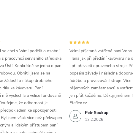
c
p
d se chci s Vámi podělit o osobní
Velmi příjemná vstřícná paní Vobr
v
 s pracovnicí servisního střediska
Hana jak při předání kávovaru na 
k
a Ústí. Konkrétně se jedná o paní
i při převzetí opraveneho stroje. P
ubovou. Obrátil jsem se na
popsání závady i následná doporu
y
se žádostí o nákup drobného
údržbu a provozování stroje. Více 
v
 dílu ke kávovaru. Paní
příjemných zaměstnanců a vstřícn
 mě vyslechla a velice fundovaně
jen přát každému. Děkuji jménem f
ý
Doufejme, že odbornost je
Efaflex.cz
 předpokladem ke spokojenosti
p
Petr Soukup
 Byl jsem však více než překvapen
12.2.2026
řícným a lidským přístupem paní
 přístup a snaha vyhovět mému