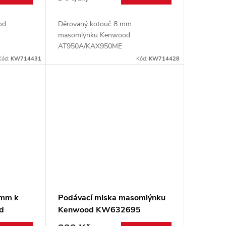
od
Děrovaný kotouč 8 mm
masomlýnku Kenwood
AT950A/KAX950ME
Kód:
KW714431
Kód:
KW714428
 mm k
Podávací miska masomlýnku
d
Kenwood KW632695