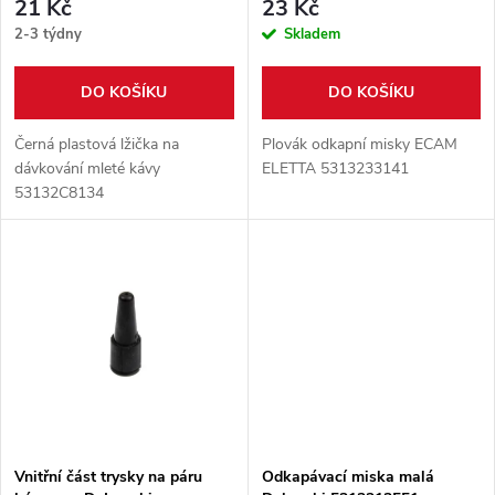
r
21 Kč
23 Kč
r
2-3 týdny
Skladem
o
o
DO KOŠÍKU
DO KOŠÍKU
d
d
Černá plastová lžička na
Plovák odkapní misky ECAM
u
dávkování mleté kávy
ELETTA 5313233141
53132C8134
u
k
k
t
t
ů
ů
Vnitřní část trysky na páru
Odkapávací miska malá