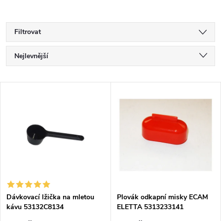
Filtrovat
Ř
Nejlevnější
a
Nejdražší
V
Nejprodávanější
z
ý
Abecedně
e
p
n
i
í
s
p
Dávkovací lžička na mletou
Plovák odkapní misky ECAM
kávu 53132C8134
ELETTA 5313233141
p