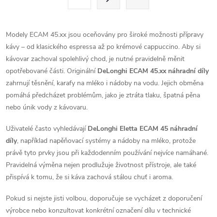
t
á
r
d
á
Modely ECAM 45.xx jsou oceňovány pro široké možnosti přípravy
a
n
kávy – od klasického espressa až po krémové cappuccino. Aby si
k
kávovar zachoval spolehlivý chod, je nutné pravidelně měnit
c
o
opotřebované části. Originální
DeLonghi ECAM 45.xx náhradní díly
í
zahrnují těsnění, karafy na mléko i nádoby na vodu. Jejich obměna
v
pomáhá předcházet problémům, jako je ztráta tlaku, špatná pěna
á
p
nebo únik vody z kávovaru.
n
r
í
Uživatelé často vyhledávají
DeLonghi Eletta ECAM 45 náhradní
v
díly
, například napěňovací systémy a nádoby na mléko, protože
právě tyto prvky jsou při každodenním používání nejvíce namáhané.
k
Pravidelná výměna nejen prodlužuje životnost přístroje, ale také
přispívá k tomu, že si káva zachová stálou chuť i aroma.
y
Pokud si nejste jisti volbou, doporučuje se vycházet z doporučení
v
výrobce nebo konzultovat konkrétní označení dílu v technické