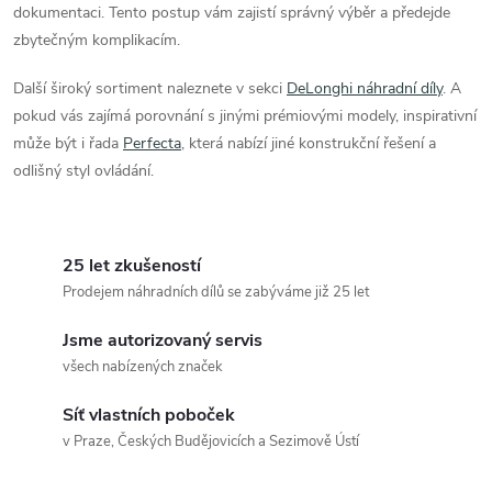
ý
dokumentaci. Tento postup vám zajistí správný výběr a předejde
zbytečným komplikacím.
p
Další široký sortiment naleznete v sekci
DeLonghi náhradní díly
. A
i
pokud vás zajímá porovnání s jinými prémiovými modely, inspirativní
s
může být i řada
Perfecta
, která nabízí jiné konstrukční řešení a
odlišný styl ovládání.
u
25 let zkušeností
Prodejem náhradních dílů se zabýváme již 25 let
Jsme autorizovaný servis
všech nabízených značek
Síť vlastních poboček
v Praze, Českých Budějovicích a Sezimově Ústí