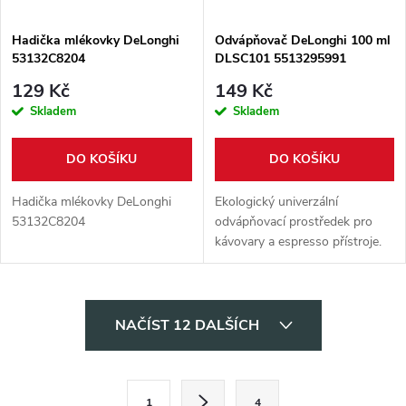
Hadička mlékovky DeLonghi
Odvápňovač DeLonghi 100 ml
53132C8204
DLSC101 5513295991
129 Kč
149 Kč
Skladem
Skladem
DO KOŠÍKU
DO KOŠÍKU
Hadička mlékovky DeLonghi
Ekologický univerzální
53132C8204
odvápňovací prostředek pro
kávovary a espresso přístroje.
Objem 100 ml.
O
NAČÍST 12 DALŠÍCH
v
l
S
1
4