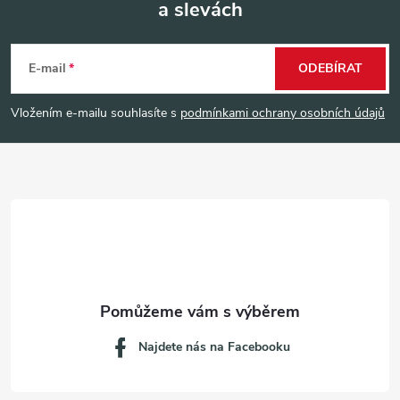
a slevách
Z
á
E-mail
ODEBÍRAT
p
Vložením e-mailu souhlasíte s
podmínkami ochrany osobních údajů
a
t
í
Najdete nás na Facebooku