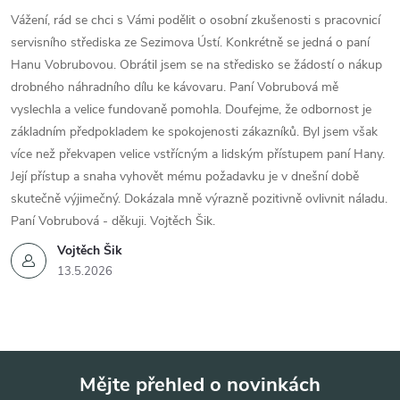
Vážení, rád se chci s Vámi podělit o osobní zkušenosti s pracovnicí
servisního střediska ze Sezimova Ústí. Konkrétně se jedná o paní
Hanu Vobrubovou. Obrátil jsem se na středisko se žádostí o nákup
drobného náhradního dílu ke kávovaru. Paní Vobrubová mě
vyslechla a velice fundovaně pomohla. Doufejme, že odbornost je
základním předpokladem ke spokojenosti zákazníků. Byl jsem však
více než překvapen velice vstřícným a lidským přístupem paní Hany.
Její přístup a snaha vyhovět mému požadavku je v dnešní době
skutečně výjimečný. Dokázala mně výrazně pozitivně ovlivnit náladu.
Paní Vobrubová - děkuji. Vojtěch Šik.
Vojtěch Šik
13.5.2026
Mějte přehled o novinkách