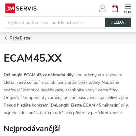
Přejít
NÁKUPNÍ
KOŠÍK
na
obsah
HLEDAT
Řada Eletta
ECAM45.XX
DeLonghi ECAM 45.xx náhradní díly
jsou určeny pro kávovary
Eletta, které se řadí mezi oblíbené prémiové modely. Nabízíme
spařovací jednotky, napěňovače, zásobníky vody i vodní filtry.
Originální komponenty zaručují přesné pasování a spolehlivý výkon.
Pokud hledáte konkrétní
DeLonghi Eletta ECAM 45 náhradní díly
,
najdete zde součásti, které udrží váš přístroj v perfektní kondici.
Nejprodávanější