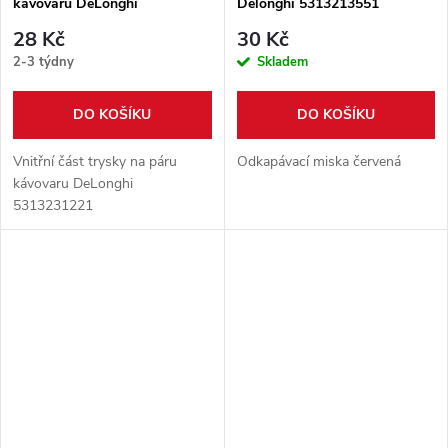
kávovaru DeLonghi
Delonghi 5313213551
5313231221
28 Kč
30 Kč
2-3 týdny
Skladem
DO KOŠÍKU
DO KOŠÍKU
Vnitřní část trysky na páru
Odkapávací miska červená
kávovaru DeLonghi
5313231221