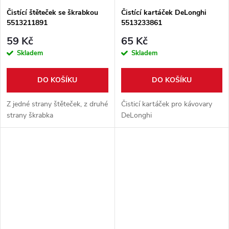
Čistící štěteček se škrabkou
Čistící kartáček DeLonghi
5513211891
5513233861
59 Kč
65 Kč
Skladem
Skladem
DO KOŠÍKU
DO KOŠÍKU
Z jedné strany štěteček, z druhé
Čisticí kartáček pro kávovary
strany škrabka
DeLonghi