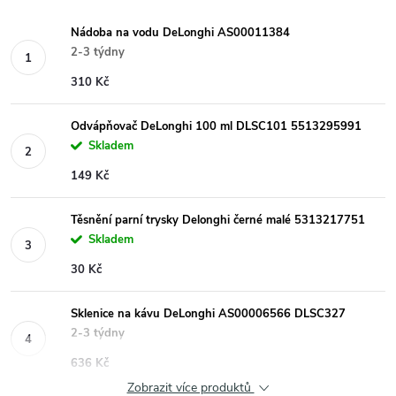
Nádoba na vodu DeLonghi AS00011384
2-3 týdny
310 Kč
Odvápňovač DeLonghi 100 ml DLSC101 5513295991
Skladem
149 Kč
Těsnění parní trysky Delonghi černé malé 5313217751
Skladem
30 Kč
Sklenice na kávu DeLonghi AS00006566 DLSC327
2-3 týdny
636 Kč
Zobrazit více produktů