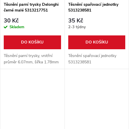
Těsnění parní trysky Delonghi
Těsnění spařovací jednotky
černé malé 5313217751
5313238581
30 Kč
35 Kč
Skladem
2-3 týdny
DO KOŠÍKU
DO KOŠÍKU
Těsnění parní trysky, vnitřní
Těsnění spařovací jednotky
průměr 6.07mm, šířka 1.78mm
5313238581