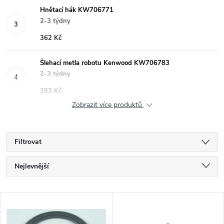
Hnětací hák KW706771
2-3 týdny
362 Kč
Šlehací metla robotu Kenwood KW706783
2-3 týdny
283 Kč
Zobrazit více produktů
Filtrovat
Ř
Nejlevnější
a
Nejdražší
V
Nejprodávanější
z