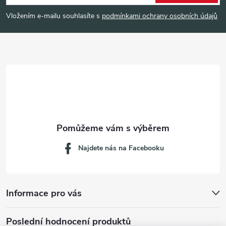
p
Vložením e-mailu souhlasíte s
podmínkami ochrany osobních údajů
a
t
í
Najdete nás na Facebooku
Informace pro vás
Poslední hodnocení produktů