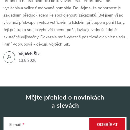
drobného náhradního dílu ke kávovaru. Paní Vobrubová mě
vyslechla a velice fundovaně pomohla. Doufejme, že odbornost je
základním předpokladem ke spokojenosti zákazníků. Byl jsem však
více než překvapen velice vstřícným a lidským přístupem paní Hany.
Její přístup a snaha vyhovět mému požadavku je v dnešní době
skutečně výjimečný. Dokázala mně výrazně pozitivně ovlivnit náladu.
Paní Vobrubová - děkuji. Vojtěch Šik.
Vojtěch Šik
13.5.2026
Mějte přehled o novinkách
a slevách
Z
á
E-mail
ODEBÍRAT