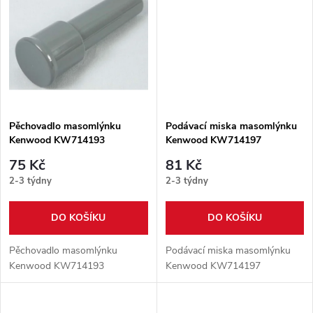
k
t
t
ů
ů
Pěchovadlo masomlýnku
Podávací miska masomlýnku
Kenwood KW714193
Kenwood KW714197
75 Kč
81 Kč
2-3 týdny
2-3 týdny
DO KOŠÍKU
DO KOŠÍKU
Pěchovadlo masomlýnku
Podávací miska masomlýnku
Kenwood KW714193
Kenwood KW714197