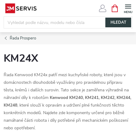
Přejít
NÁKUPNÍ
KOŠÍK
na
obsah
HLEDAT
Řada Prospero
KM24X
Řada Kenwood KM24x patří mezi kuchyňské roboty, které jsou v
domácnostech dlouhodobě využívány pro pravidelnou přípravu
těsta, krémů i dalších surovin. Tato sekce je zaměřena výhradně na
náhradní díly k robotům
Kenwood KM240, KM241, KM242, KM244,
KM248
, které slouží k opravám a udržení plné funkčnosti těchto
konkrétních modelů. Najdete zde komponenty určené pro běžně
namáhané části robota i díly potřebné při mechanickém poškození
nebo opotřebení.