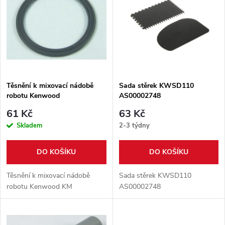
ý
Abecedně
e
p
n
i
í
s
p
Těsnění k mixovací nádobě
Sada stěrek KWSD110
robotu Kenwood
AS00002748
p
r
61 Kč
63 Kč
r
Skladem
2-3 týdny
o
o
DO KOŠÍKU
DO KOŠÍKU
d
d
Těsnění k mixovací nádobě
Sada stěrek KWSD110
u
robotu Kenwood KM
AS00002748
u
k