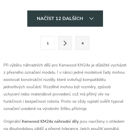
O
NAČÍST 12 DALŠÍCH
v
l
S
1
4
t
á
r
d
á
Při výběru náhradních dílů pro Kenwood KM24x je důležité vycházet
a
n
z přesného označení modelu. I v rámci jedné modelové řady mohou
k
existovat konstrukční rozdíly, které ovlivňují kompatibilitu
c
o
jednotlivých součástí. Rozdílné mohou být rozměry, způsob
í
uchycení nebo materiálové provedení, což má přímý vliv na
v
funkčnost i bezpečnost robota. Proto se vždy vyplatí ověřit typové
á
p
označení uvedené na výrobním štítku přístroje.
n
r
í
Originální
Kenwood KM24x náhradní díly
jsou navrženy s ohledem
na dlouhodobou zátěž a přesné tolerance. Jejich použití pomáhá