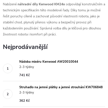
Nabízené
náhradní díly Kenwood KM24x
odpovídají konstrukčním a
technickým specifikacím této modelové řady. Díky tomu je možné
řešit poruchy cíleně a zachovat původní vlastnosti robota, jako je
stabilní chod, plynulý přenos výkonu a bezpečný provoz při
každodenním používání. Správná volba dílu je klíčová pro dlouhou
životnost robota i komfort při práci.
Nejprodávanější
Nádoba mixéru Kenwood AW20010044
2-3 týdny
741 Kč
Struhadlo na jemné plátky a jemné strouhání KW706848
2-3 týdny
362 Kč