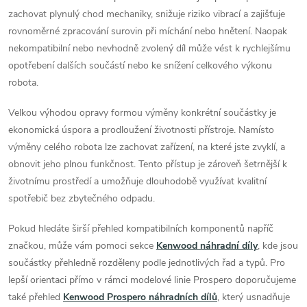
v
zachovat plynulý chod mechaniky, snižuje riziko vibrací a zajišťuje
k
rovnoměrné zpracování surovin při míchání nebo hnětení. Naopak
nekompatibilní nebo nevhodně zvolený díl může vést k rychlejšímu
y
opotřebení dalších součástí nebo ke snížení celkového výkonu
v
robota.
ý
Velkou výhodou opravy formou výměny konkrétní součástky je
ekonomická úspora a prodloužení životnosti přístroje. Namísto
p
výměny celého robota lze zachovat zařízení, na které jste zvyklí, a
i
obnovit jeho plnou funkčnost. Tento přístup je zároveň šetrnější k
životnímu prostředí a umožňuje dlouhodobě využívat kvalitní
s
spotřebič bez zbytečného odpadu.
u
Pokud hledáte širší přehled kompatibilních komponentů napříč
značkou, může vám pomoci sekce
Kenwood náhradní díly
, kde jsou
součástky přehledně rozděleny podle jednotlivých řad a typů. Pro
lepší orientaci přímo v rámci modelové linie Prospero doporučujeme
také přehled
Kenwood Prospero náhradních dílů
, který usnadňuje