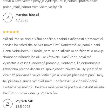
stavu a káva včetně pěny je vynikající. Milé jednání, profesionální
práce, ještě jednou Vám všem veliký dík.
Martina Jánská
4.7.2026
Vážení, rád se chci s Vámi podělit o osobní zkušenosti s pracovnicí
servisního střediska ze Sezimova Ústí. Konkrétně se jedná o paní
Hanu Vobrubovou. Obrátil jsem se na středisko se žádostí o nákup
drobného náhradního dílu ke kávovaru. Paní Vobrubová mě
vyslechla a velice fundovaně pomohla. Doufejme, že odbornost je
základním předpokladem ke spokojenosti zákazníků. Byl jsem však
více než překvapen velice vstřícným a lidským přístupem paní Hany.
Její přístup a snaha vyhovět mému požadavku je v dnešní době
skutečně výjimečný. Dokázala mně výrazně pozitivně ovlivnit náladu.
Paní Vobrubová - děkuji. Vojtěch Šik.
Vojtěch Šik
13.5.2026