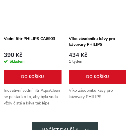
Vodní filtr PHILIPS CA6903
Víko zásobníku kávy pro
kávovary PHILIPS
421944082821
390 Kč
434 Kč
Skladem
1 týden
DO KOŠÍKU
DO KOŠÍKU
Inovativní vodní filtr AquaClean
Víko zásobníku kávy pro
se postará o to, aby byla voda
kávovary PHILIPS
vždy čistá a káva tak lépe
chutnala. Filtry AquaClean vodu
filtrují tak, aby měla káva
intenzivní aroma, a...
O