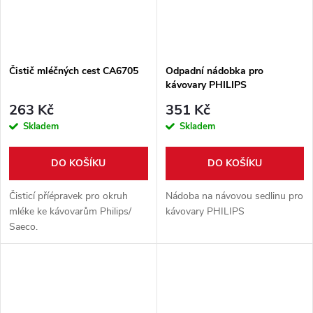
Čistič mléčných cest CA6705
Odpadní nádobka pro
kávovary PHILIPS
421944082881
263 Kč
351 Kč
Skladem
Skladem
DO KOŠÍKU
DO KOŠÍKU
Čisticí příépravek pro okruh
Nádoba na návovou sedlinu pro
mléke ke kávovarům Philips/
kávovary PHILIPS
Saeco.