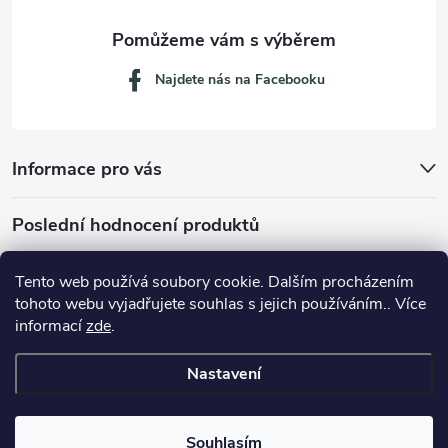
Najdete nás na Facebooku
Informace pro vás
Poslední hodnocení produktů
Tento web používá soubory cookie. Dalším procházením
tohoto webu vyjadřujete souhlas s jejich používáním.. Více
Dávkovací lžička na mletou kávu 53132C8134
informací
zde
.
Nastavení
Copyright 2026
JM servis
. Všechna práva vyhrazena.
Souhlasím