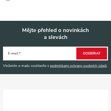
Mějte přehled o novinkách
a slevách
Z
á
E-mail
ODEBÍRAT
p
Vložením e-mailu souhlasíte s
podmínkami ochrany osobních údajů
a
t
í