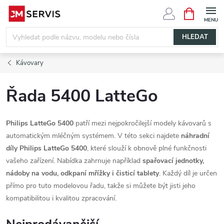
Přejít
NÁKUPNÍ
KOŠÍK
na
obsah
HLEDAT
Kávovary
Řada 5400 LatteGo
Philips LatteGo 5400
patří mezi nejpokročilejší modely kávovarů s
automatickým mléčným systémem. V této sekci najdete
náhradní
díly Philips LatteGo 5400
, které slouží k obnově plné funkčnosti
vašeho zařízení. Nabídka zahrnuje například
spařovací jednotky,
nádoby na vodu, odkpaní mřížky i čisticí tablety
. Každý díl je určen
přímo pro tuto modelovou řadu, takže si můžete být jisti jeho
kompatibilitou i kvalitou zpracování.