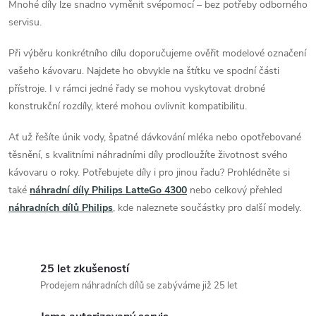
Mnohé díly lze snadno vyměnit svépomocí – bez potřeby odborného
y
servisu.
v
Při výběru konkrétního dílu doporučujeme ověřit modelové označení
ý
vašeho kávovaru. Najdete ho obvykle na štítku ve spodní části
přístroje. I v rámci jedné řady se mohou vyskytovat drobné
p
konstrukční rozdíly, které mohou ovlivnit kompatibilitu.
i
Ať už řešíte únik vody, špatné dávkování mléka nebo opotřebované
s
těsnění, s kvalitními náhradními díly prodloužíte životnost svého
kávovaru o roky. Potřebujete díly i pro jinou řadu? Prohlédněte si
u
také
náhradní díly Philips LatteGo 4300
nebo celkový přehled
náhradních dílů Philips
, kde naleznete součástky pro další modely.
25 let zkušeností
Prodejem náhradních dílů se zabýváme již 25 let