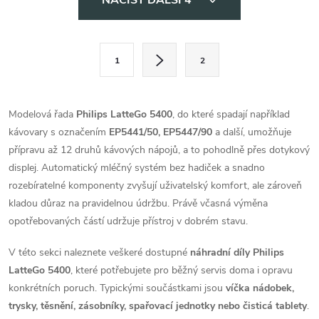
NAČÍST DALŠÍ 4
v
l
S
1
2
t
á
r
d
á
Modelová řada
Philips LatteGo 5400
, do které spadají například
a
n
kávovary s označením
EP5441/50, EP5447/90
a další, umožňuje
k
přípravu až 12 druhů kávových nápojů, a to pohodlně přes dotykový
c
o
displej. Automatický mléčný systém bez hadiček a snadno
í
rozebíratelné komponenty zvyšují uživatelský komfort, ale zároveň
v
kladou důraz na pravidelnou údržbu. Právě včasná výměna
á
p
opotřebovaných částí udržuje přístroj v dobrém stavu.
n
r
í
V této sekci naleznete veškeré dostupné
náhradní díly Philips
v
LatteGo 5400
, které potřebujete pro běžný servis doma i opravu
konkrétních poruch. Typickými součástkami jsou
víčka nádobek,
k
trysky, těsnění, zásobníky, spařovací jednotky nebo čisticá tablety
.