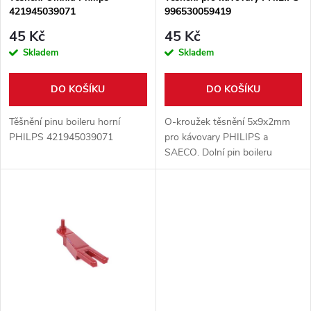
p
421945039071
996530059419
p
r
45 Kč
45 Kč
r
Skladem
Skladem
o
o
DO KOŠÍKU
DO KOŠÍKU
d
d
Těšnění pinu boileru horní
O-kroužek těsnění 5x9x2mm
u
PHILPS 421945039071
pro kávovary PHILIPS a
SAECO. Dolní pin boileru
u
k
k
t
t
ů
ů