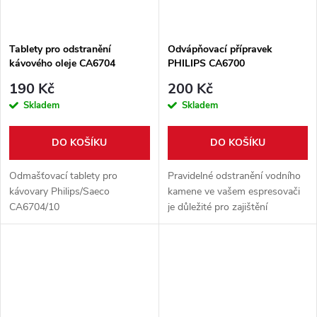
Tablety pro odstranění
Odvápňovací přípravek
kávového oleje CA6704
PHILIPS CA6700
190 Kč
200 Kč
Skladem
Skladem
DO KOŠÍKU
DO KOŠÍKU
Odmašťovací tablety pro
Pravidelné odstranění vodního
kávovary Philips/Saeco
kamene ve vašem espresovači
CA6704/10
je důležité pro zajištění
bezproblémového chodu
přístroje a bezvadné chuti kávy
kdykoli. Tento speciální
přípravek na...