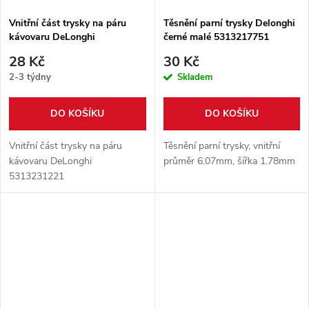
Vnitřní část trysky na páru
Těsnění parní trysky Delonghi
kávovaru DeLonghi
černé malé 5313217751
5313231221
28 Kč
30 Kč
2-3 týdny
Skladem
DO KOŠÍKU
DO KOŠÍKU
Vnitřní část trysky na páru
Těsnění parní trysky, vnitřní
kávovaru DeLonghi
průměr 6.07mm, šířka 1.78mm
5313231221