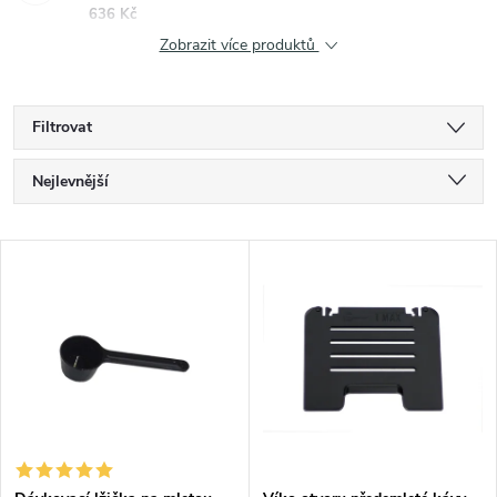
636 Kč
Zobrazit více produktů
Filtrovat
Ř
Nejlevnější
a
Nejdražší
V
Nejprodávanější
z
ý
Abecedně
e
p
n
i
í
s