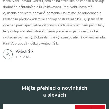
Hanu Vobrubovou. Obrátil jsem se na středisko se žádostí o nákup
drobného náhradního dílu ke kávovaru. Paní Vobrubová mě
vyslechla a velice fundovaně pomohla. Doufejme, že odbornost je
základním předpokladem ke spokojenosti zákazníků. Byl jsem však
více než překvapen velice vstřícným a lidským přístupem paní Hany.
Její přístup a snaha vyhovět mému požadavku je v dnešní době
skutečně výjimečný. Dokázala mně výrazně pozitivně ovlivnit náladu.
Paní Vobrubová - děkuji. Vojtěch Šik.
Vojtěch Šik
13.5.2026
Mějte přehled o novinkách
a slevách
Z