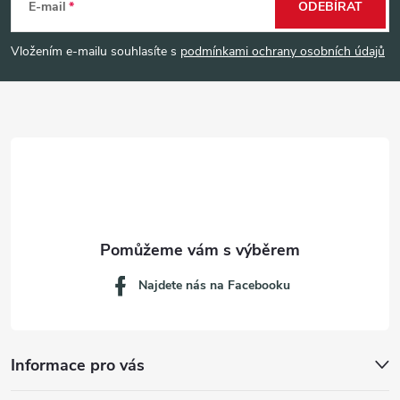
á
E-mail
ODEBÍRAT
p
Vložením e-mailu souhlasíte s
podmínkami ochrany osobních údajů
a
t
í
Najdete nás na Facebooku
Informace pro vás