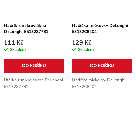
Hadřík z mikrovlákna
Hadička mlékovky DeLonghi
DeLonghi 5513237781
53132C8204
111 Kč
129 Kč
Skladem
Skladem
DO KOŠÍKU
DO KOŠÍKU
Utěrka z mikrovlákna DeLonghi
Hadička mlékovky DeLonghi
5513237781
53132C8204