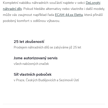
Kompletní nabídku náhradních součástí najdete v sekci
DeLonghi
v
náhradní díly
. Pokud hledáte alternativy nebo vlastníte i další modely,
ý
může vás zaujmout například řada
ECAM 44.xx Eletta
, která přináší
podobný komfort s odlišnou výbavou.
p
i
25 let zkušeností
s
Prodejem náhradních dílů se zabýváme již 25 let
u
Jsme autorizovaný servis
všech nabízených značek
Síť vlastních poboček
v Praze, Českých Budějovicích a Sezimově Ústí