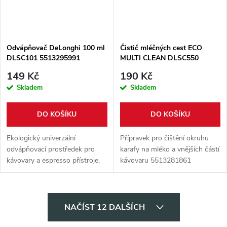
Odvápňovač DeLonghi 100 ml
Čistič mléčných cest ECO
DLSC101 5513295991
MULTI CLEAN DLSC550
5513281861
149 Kč
190 Kč
Skladem
Skladem
DO KOŠÍKU
DO KOŠÍKU
Ekologický univerzální
Přípravek pro čištění okruhu
odvápňovací prostředek pro
karafy na mléko a vnějších částí
kávovary a espresso přístroje.
kávovaru 5513281861
Objem 100 ml.
O
NAČÍST 12 DALŠÍCH
v