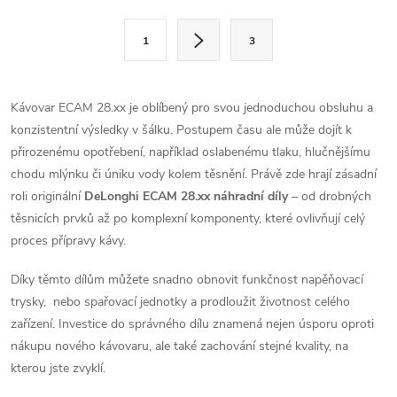
l
S
1
3
t
á
r
d
á
Kávovar ECAM 28.xx je oblíbený pro svou jednoduchou obsluhu a
a
n
konzistentní výsledky v šálku. Postupem času ale může dojít k
k
přirozenému opotřebení, například oslabenému tlaku, hlučnějšímu
c
o
chodu mlýnku či úniku vody kolem těsnění. Právě zde hrají zásadní
í
roli originální
DeLonghi ECAM 28.xx náhradní díly
– od drobných
v
těsnicích prvků až po komplexní komponenty, které ovlivňují celý
á
p
proces přípravy kávy.
n
r
í
Díky těmto dílům můžete snadno obnovit funkčnost napěňovací
v
trysky, nebo spařovací jednotky a prodloužit životnost celého
zařízení. Investice do správného dílu znamená nejen úsporu oproti
k
nákupu nového kávovaru, ale také zachování stejné kvality, na
kterou jste zvyklí.
y