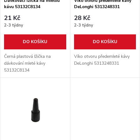
p
Dávkovací lžička na mletou
Víko otvoru předemleté kávy
kávu 53132C8134
DeLonghi 5313248331
p
r
21 Kč
28 Kč
r
2-3 týdny
2-3 týdny
o
o
DO KOŠÍKU
DO KOŠÍKU
d
d
Černá plastová lžička na
Víko otvoru předemleté kávy
u
dávkování mleté kávy
DeLonghi 5313248331
53132C8134
u
k
k
t
t
ů
ů