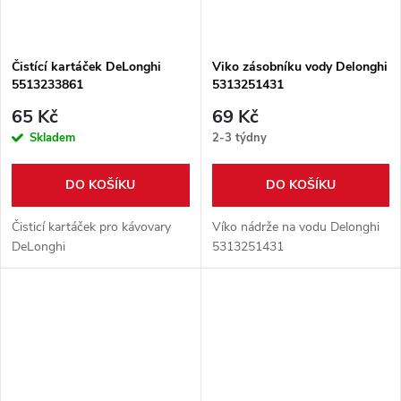
Čistící kartáček DeLonghi
Viko zásobníku vody Delonghi
5513233861
5313251431
65 Kč
69 Kč
Skladem
2-3 týdny
DO KOŠÍKU
DO KOŠÍKU
Čisticí kartáček pro kávovary
Víko nádrže na vodu Delonghi
DeLonghi
5313251431