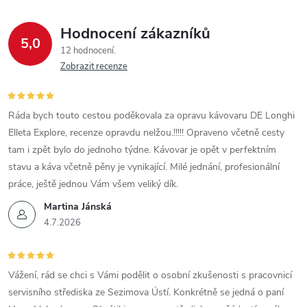
Hodnocení zákazníků
5,0
12 hodnocení
Zobrazit recenze
Ráda bych touto cestou poděkovala za opravu kávovaru DE Longhi
Elleta Explore, recenze opravdu nelžou.!!!!! Opraveno včetně cesty
tam i zpět bylo do jednoho týdne. Kávovar je opět v perfektním
stavu a káva včetně pěny je vynikající. Milé jednání, profesionální
práce, ještě jednou Vám všem veliký dík.
Martina Jánská
4.7.2026
Vážení, rád se chci s Vámi podělit o osobní zkušenosti s pracovnicí
servisního střediska ze Sezimova Ústí. Konkrétně se jedná o paní