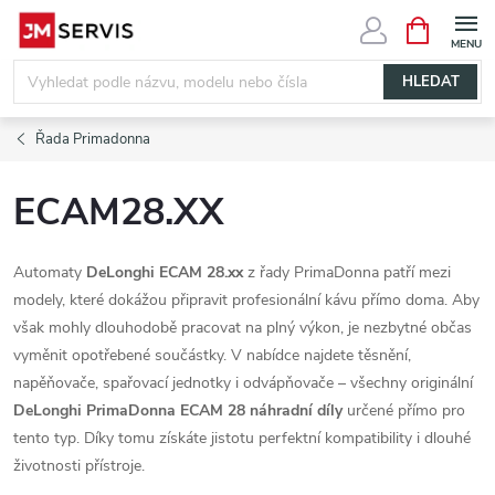
Přejít
NÁKUPNÍ
KOŠÍK
na
obsah
HLEDAT
Řada Primadonna
ECAM28.XX
Automaty
DeLonghi ECAM 28.xx
z řady PrimaDonna patří mezi
modely, které dokážou připravit profesionální kávu přímo doma. Aby
však mohly dlouhodobě pracovat na plný výkon, je nezbytné občas
vyměnit opotřebené součástky. V nabídce najdete těsnění,
napěňovače, spařovací jednotky i odvápňovače – všechny originální
DeLonghi PrimaDonna ECAM 28 náhradní díly
určené přímo pro
tento typ. Díky tomu získáte jistotu perfektní kompatibility i dlouhé
životnosti přístroje.