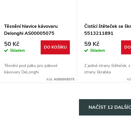
Těsnění hlavice kávovaru
Čistící štěteček se š
Delonghi AS00005075
5513211891
50 Kč
59 Kč
DO KOŠÍKU
DO
Skladem
Skladem
Těsnění pod páku pro pákové
Z jedné strany štěteček, 
kávovary DeLonghi
strany škrabka
Kód:
AS00005075
Kó
O
NAČÍST 12 DALŠÍ
v