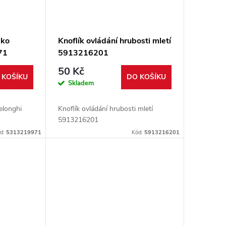
éko
Knoflík ovládání hrubosti mletí
71
5913216201
50 Kč
 KOŠÍKU
DO KOŠÍKU
Skladem
elonghi
Knoflík ovládání hrubosti mletí
5913216201
d:
5313219971
Kód:
5913216201