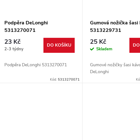
Podpěra DeLonghi
Gumová nožička šasi
5313270071
5313229731
23 Kč
25 Kč
DO KOŠÍKU
DO
2-3 týdny
Skladem
Podpěra DeLonghi 5313270071
Gumové nožičky šasi káv
DeLonghi
Kód:
5313270071
Kó