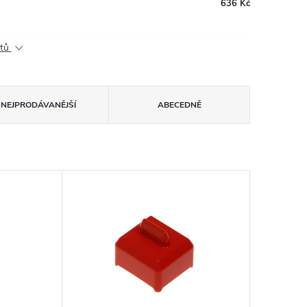
636 Kč
ktů
NEJPRODÁVANĚJŠÍ
ABECEDNĚ