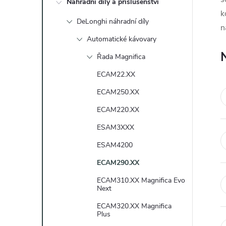
Náhradní díly a příslušenství
t
k
DeLonghi náhradní díly
n
r
Automatické kávovary
a
Řada Magnifica
ECAM22.XX
n
ECAM250.XX
n
ECAM220.XX
ESAM3XXX
í
ESAM4200
p
ECAM290.XX
a
ECAM310.XX Magnifica Evo
Next
n
ECAM320.XX Magnifica
Plus