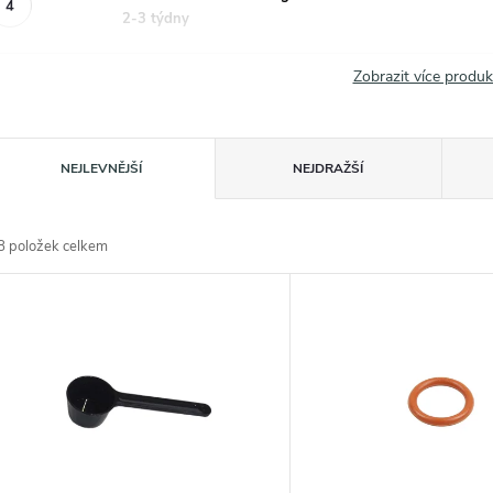
2-3 týdny
Zobrazit více produ
Ř
NEJLEVNĚJŠÍ
NEJDRAŽŠÍ
a
8
položek celkem
z
V
e
ý
n
p