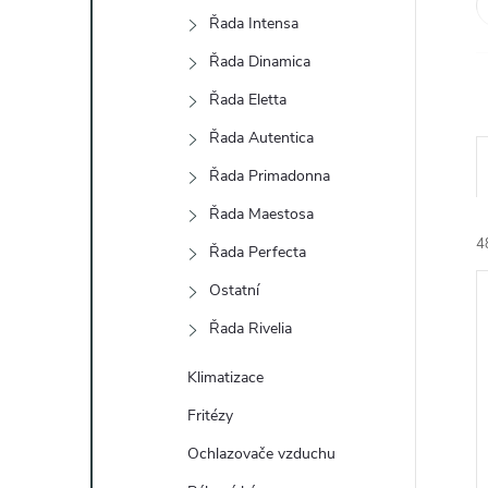
e
Řada Intensa
Řada Dinamica
l
Řada Eletta
Řada Autentica
Řada Primadonna
Řada Maestosa
4
Řada Perfecta
Ostatní
Řada Rivelia
Klimatizace
Fritézy
í
i
Ochlazovače vzduchu