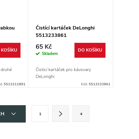
krabkou
Čistící kartáček DeLonghi
5513233861
65 Kč
 KOŠÍKU
DO KOŠÍKU
Skladem
z druhé
Čisticí kartáček pro kávovary
DeLonghi
d:
5513211891
Kód:
5513233861
S
CH
1
4
t
r