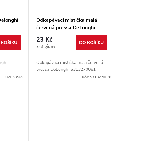
Delonghi
Odkapávací mistička malá
červená pressa DeLonghi
5313270081
23 Kč
 KOŠÍKU
DO KOŠÍKU
2-3 týdny
nghi
Odkapávací mistička malá červená
pressa DeLonghi 5313270081
Kód:
535693
Kód:
5313270081