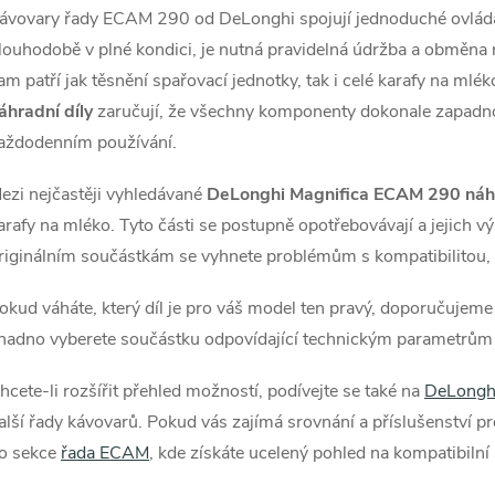
ávovary řady ECAM 290 od DeLonghi spojují jednoduché ovládán
á
louhodobě v plné kondici, je nutná pravidelná údržba a obměna n
d
am patří jak těsnění spařovací jednotky, tak i celé karafy na mléko
a
áhradní díly
zaručují, že všechny komponenty dokonale zapadnou 
aždodenním používání.
c
ezi nejčastěji vyhledávané
DeLonghi Magnifica ECAM 290 náhr
arafy na mléko. Tyto části se postupně opotřebovávají a jejich v
p
riginálním součástkám se vyhnete problémům s kompatibilitou, 
okud váháte, který díl je pro váš model ten pravý, doporučujeme
v
nadno vyberete součástku odpovídající technickým parametrům 
k
hcete-li rozšířit přehled možností, podívejte se také na
DeLonghi
y
alší řady kávovarů. Pokud vás zajímá srovnání a příslušenství p
o sekce
řada ECAM
, kde získáte ucelený pohled na kompatibilní
v