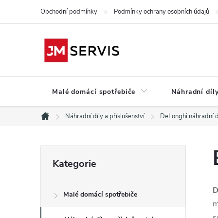
Přejít
Obchodní podmínky
Podmínky ochrany osobních údajů
na
obsah
Malé domácí spotřebiče
Náhradní díly
Náhradní díly a příslušenství
DeLonghi náhradní d
Domů
P
Přeskočit
Kategorie
kategorie
o
D
Malé domácí spotřebiče
s
m
s