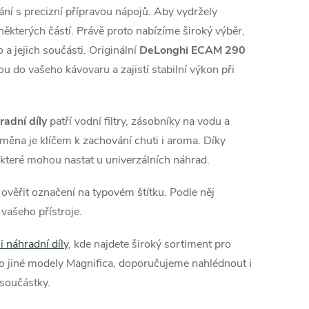
á
í s precizní přípravou nápojů. Aby vydržely
n
ěkterých částí. Právě proto nabízíme široký výběr,
k
 a jejich součásti. Originální
DeLonghi ECAM 290
o
do vašeho kávovaru a zajistí stabilní výkon při
v
á
adní díly
patří vodní filtry, zásobníky na vodu a
n
ýměna je klíčem k zachování chuti i aroma. Díky
í
které mohou nastat u univerzálních náhrad.
 ověřit označení na typovém štítku. Podle něj
vašeho přístroje.
 náhradní díly
, kde najdete široký sortiment pro
ro jiné modely Magnifica, doporučujeme nahlédnout i
 součástky.