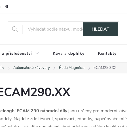
Blog
HLEDAT
 a příslušenství
Káva a doplňky
Kontakty
íly
Automatické kávovary
Řada Magnifica
ECAM290.XX
ECAM290.XX
elonghi ECAM 290 náhradní díly
jsou určeny pro moderní kávov
odely. Najdete zde těsnění, spařovací jednotky, napěňovače m
oučástek si zajistíte spolehlivý chod přístroje a stálou kvalitu p