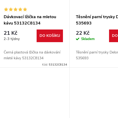
p
s
r
p
Dávkovací lžička na mletou
Těsnění parní trysky 
o
kávu 53132C8134
535693
r
21 Kč
22 Kč
d
DO KOŠÍKU
DO
2-3 týdny
Skladem
o
u
Černá plastová lžička na dávkování
Těsnění parní trysky Delo
d
mleté kávy 53132C8134
535693
k
Kód:
53132C8134
u
t
k
ů
t
ů