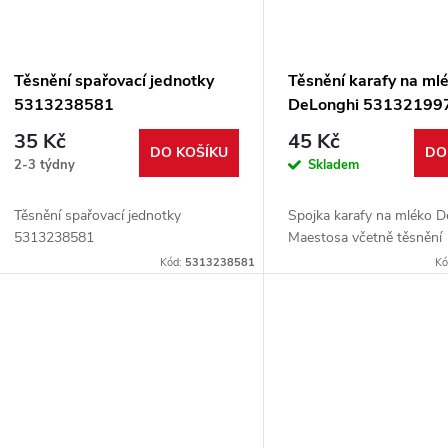
Těsnění spařovací jednotky
Těsnění karafy na ml
5313238581
DeLonghi 53132199
35 Kč
45 Kč
DO KOŠÍKU
DO
2-3 týdny
Skladem
Těsnění spařovací jednotky
Spojka karafy na mléko D
5313238581
Maestosa včetně těsnění
Kód:
5313238581
Kó