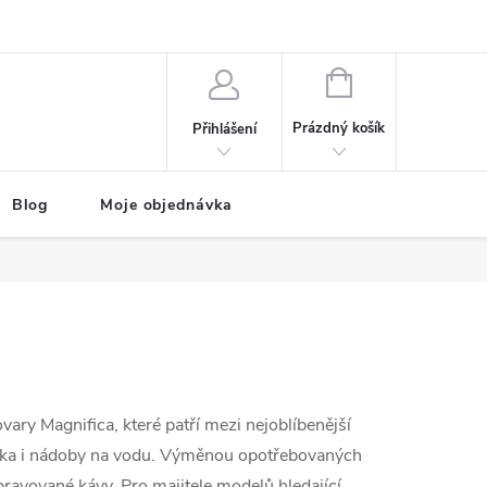
NÁKUPNÍ
KOŠÍK
Prázdný košík
Přihlášení
Blog
Moje objednávka
ary Magnifica, které patří mezi nejoblíbenější
léka i nádoby na vodu. Výměnou opotřebovaných
řipravované kávy. Pro majitele modelů hledající