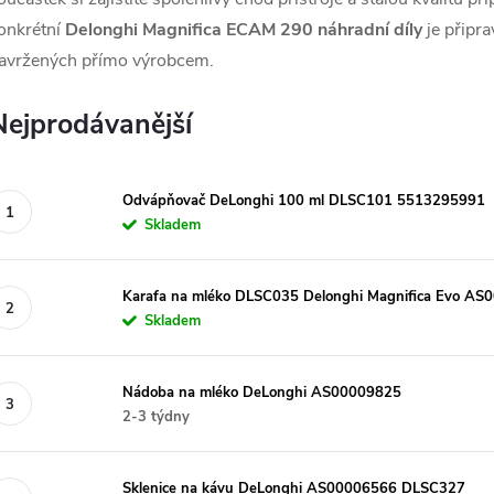
onkrétní
Delonghi Magnifica ECAM 290 náhradní díly
je připr
avržených přímo výrobcem.
Nejprodávanější
Odvápňovač DeLonghi 100 ml DLSC101 5513295991
Skladem
Karafa na mléko DLSC035 Delonghi Magnifica Evo AS
Skladem
Nádoba na mléko DeLonghi AS00009825
2-3 týdny
Sklenice na kávu DeLonghi AS00006566 DLSC327