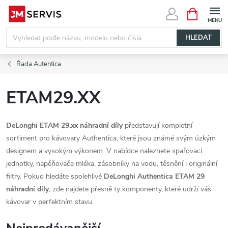
Přejít
NÁKUPNÍ
KOŠÍK
na
obsah
HLEDAT
Řada Autentica
ETAM29.XX
DeLonghi ETAM 29.xx náhradní díly
představují kompletní
sortiment pro kávovary Authentica, které jsou známé svým úzkým
designem a vysokým výkonem. V nabídce naleznete spařovací
jednotky, napěňovače mléka, zásobníky na vodu, těsnění i originální
filtry. Pokud hledáte spolehlivé
DeLonghi Authentica ETAM 29
náhradní díly
, zde najdete přesně ty komponenty, které udrží váš
kávovar v perfektním stavu.