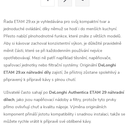
t
á
r
d
á
Řada ETAM 29.xx je vyhledávána pro svůj kompaktní tvar a
a
n
jednoduché ovládání, díky němuž se hodí i do menších kuchyní.
k
Přesto nabízí plnohodnotné funkce, které znáte z větších modelů.
c
o
Aby si kávovar zachoval konzistentní výkon, je důležité pravidelně
í
měnit části, které se při každodenním používání nejvíce
v
opotřebovávají. Mezi ně patří například těsnění, napěňovače,
á
p
spařovací jednotky nebo filtrační systémy. Originální
DeLonghi
n
ETAM 29.xx náhradní díly
zajistí, že přístroj zůstane spolehlivý a
r
í
připravený k přípravě kávy s plnou chutí.
v
Uživatelé často sahají po
DeLonghi Authentica ETAM 29 náhradní
k
dílech
, jako jsou napěňovací nádoby a filtry, protože tyto prvky
přímo ovlivňují chuť a kvalitu nápoje. Výměna originálních
y
komponent přináší jistotu kompatibility i snadnou instalaci, takže se
v
můžete rychle vrátit k přípravě své oblíbené kávy.