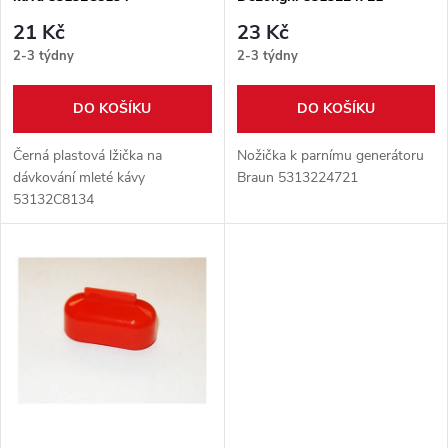
p
r
21 Kč
23 Kč
r
2-3 týdny
2-3 týdny
o
o
DO KOŠÍKU
DO KOŠÍKU
d
d
Černá plastová lžička na
Nožička k parnímu generátoru
u
dávkování mleté kávy
Braun 5313224721
53132C8134
u
k
k
t
t
ů
ů