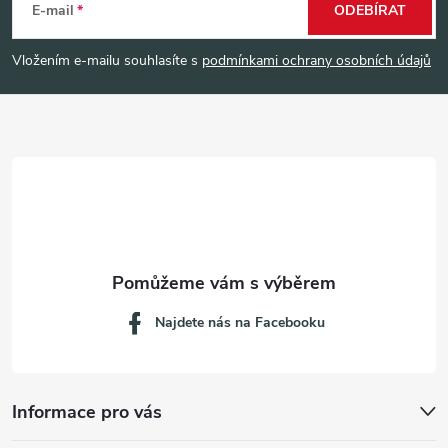
á
E-mail
ODEBÍRAT
p
Vložením e-mailu souhlasíte s
podmínkami ochrany osobních údajů
a
t
í
Najdete nás na Facebooku
Informace pro vás