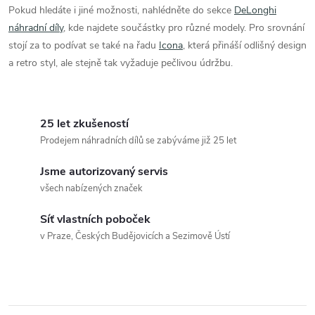
ý
Pokud hledáte i jiné možnosti, nahlédněte do sekce
DeLonghi
náhradní díly
, kde najdete součástky pro různé modely. Pro srovnání
p
stojí za to podívat se také na řadu
Icona
, která přináší odlišný design
i
a retro styl, ale stejně tak vyžaduje pečlivou údržbu.
s
u
25 let zkušeností
Prodejem náhradních dílů se zabýváme již 25 let
Jsme autorizovaný servis
všech nabízených značek
Síť vlastních poboček
v Praze, Českých Budějovicích a Sezimově Ústí