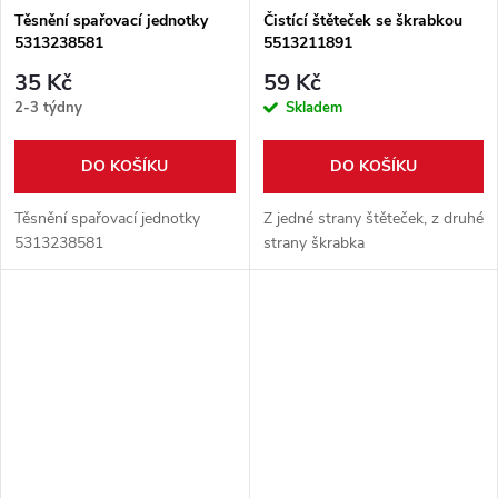
Těsnění spařovací jednotky
Čistící štěteček se škrabkou
5313238581
5513211891
35 Kč
59 Kč
2-3 týdny
Skladem
DO KOŠÍKU
DO KOŠÍKU
Těsnění spařovací jednotky
Z jedné strany štěteček, z druhé
5313238581
strany škrabka