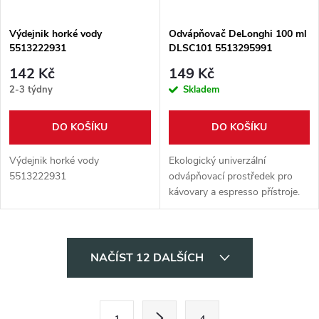
Výdejnik horké vody
Odvápňovač DeLonghi 100 ml
5513222931
DLSC101 5513295991
142 Kč
149 Kč
2-3 týdny
Skladem
DO KOŠÍKU
DO KOŠÍKU
Výdejnik horké vody
Ekologický univerzální
5513222931
odvápňovací prostředek pro
kávovary a espresso přístroje.
Objem 100 ml.
O
NAČÍST 12 DALŠÍCH
v
l
S
1
4