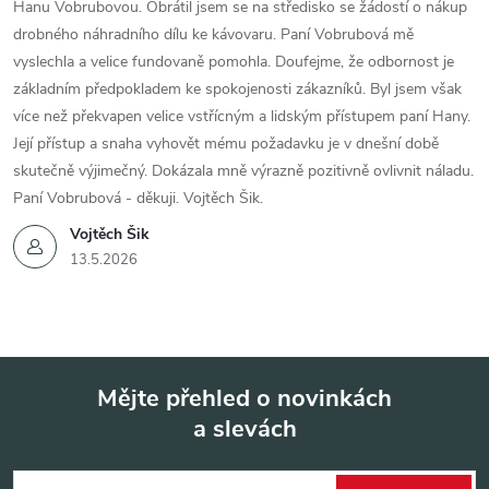
Hanu Vobrubovou. Obrátil jsem se na středisko se žádostí o nákup
drobného náhradního dílu ke kávovaru. Paní Vobrubová mě
vyslechla a velice fundovaně pomohla. Doufejme, že odbornost je
základním předpokladem ke spokojenosti zákazníků. Byl jsem však
více než překvapen velice vstřícným a lidským přístupem paní Hany.
Její přístup a snaha vyhovět mému požadavku je v dnešní době
skutečně výjimečný. Dokázala mně výrazně pozitivně ovlivnit náladu.
Paní Vobrubová - děkuji. Vojtěch Šik.
Vojtěch Šik
13.5.2026
Mějte přehled o novinkách
a slevách
Z