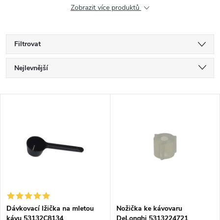
Zobrazit více produktů
Filtrovat
Ř
Nejlevnější
a
Nejdražší
V
Nejprodávanější
z
ý
Abecedně
e
p
n
i
í
s
p
Dávkovací lžička na mletou
Nožička ke kávovaru
kávu 53132C8134
DeLonghi 5313224721