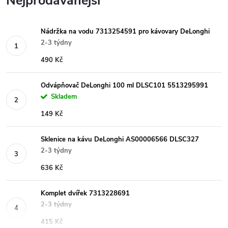
Nejprodávanější
Nádržka na vodu 7313254591 pro kávovary DeLonghi
2-3 týdny
490 Kč
Odvápňovač DeLonghi 100 ml DLSC101 5513295991
Skladem
149 Kč
Sklenice na kávu DeLonghi AS00006566 DLSC327
2-3 týdny
636 Kč
Komplet dvířek 7313228691
2-3 týdny
415 Kč