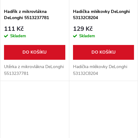
Hadřík z mikrovlákna
Hadička mlékovky DeLonghi
DeLonghi 5513237781
53132C8204
111 Kč
129 Kč
Skladem
Skladem
DO KOŠÍKU
DO KOŠÍKU
Utěrka z mikrovlákna DeLonghi
Hadička mlékovky DeLonghi
5513237781
53132C8204