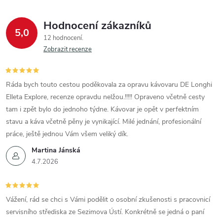
Hodnocení zákazníků
5,0
12 hodnocení
Zobrazit recenze
Ráda bych touto cestou poděkovala za opravu kávovaru DE Longhi
Elleta Explore, recenze opravdu nelžou.!!!!! Opraveno včetně cesty
tam i zpět bylo do jednoho týdne. Kávovar je opět v perfektním
stavu a káva včetně pěny je vynikající. Milé jednání, profesionální
práce, ještě jednou Vám všem veliký dík.
Martina Jánská
4.7.2026
Vážení, rád se chci s Vámi podělit o osobní zkušenosti s pracovnicí
servisního střediska ze Sezimova Ústí. Konkrétně se jedná o paní