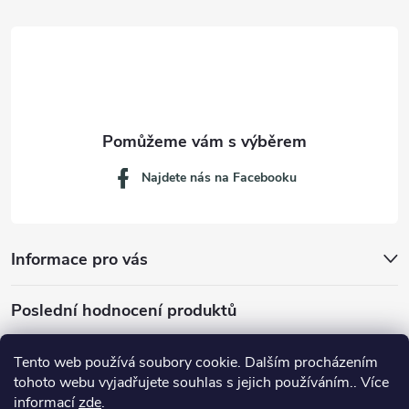
t
í
Najdete nás na Facebooku
Informace pro vás
Poslední hodnocení produktů
Tento web používá soubory cookie. Dalším procházením
tohoto webu vyjadřujete souhlas s jejich používáním.. Více
Dávkovací lžička na mletou kávu 53132C8134
informací
zde
.