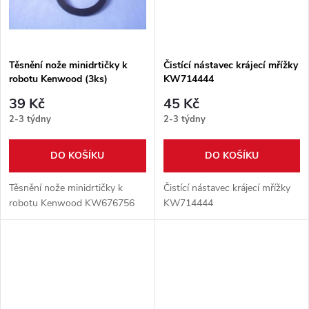
ů
Těsnění nože minidrtičky k
Čistící nástavec krájecí mřížky
robotu Kenwood (3ks)
KW714444
KW676756
39 Kč
45 Kč
2-3 týdny
2-3 týdny
DO KOŠÍKU
DO KOŠÍKU
Těsnění nože minidrtičky k
Čistící nástavec krájecí mřížky
robotu Kenwood KW676756
KW714444