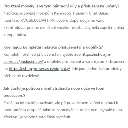
Pro které modely jsou tyto náhradní díly a příslušenství určeny?
Nabídka odpovídá modelům Kenwood Titanium Chef Baker,
například KVC65.001WH. Při výběru doporučujeme vždy
zkontrolovat přesné označení vašeho robota, aby byla zajištěna plná
kompatibilita.
Kde najdu kompletní nabídku příslušenství a doplňků?
Kompletní přehled příslušenství najdete zde
https://eshop.jm-
servis.cz/prislusenstvi/
a doplňky pro pečení a vaření jsou k dispozici
na
https://eshop.jm-servis.cz/doplnky/
, kde jsou jednotlivé produkty
přehledně rozdělené.
Jak často je potřeba měnit struhadla nebo nože ve food
processoru?
Záleží na intenzitě používání, ale při pravidelném vaření dochází k
postupnému otupení. Jakmile zpracování surovin není plynulé nebo
efektivní, je vhodné tyto části vyměnit.