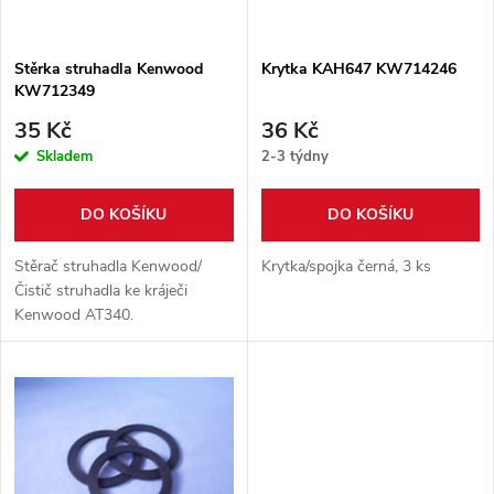
i
í
s
p
Stěrka struhadla Kenwood
Krytka KAH647 KW714246
KW712349
p
r
35 Kč
36 Kč
r
Skladem
2-3 týdny
o
o
DO KOŠÍKU
DO KOŠÍKU
d
d
Stěrač struhadla Kenwood/
Krytka/spojka černá, 3 ks
u
Čistič struhadla ke kráječi
Kenwood AT340.
u
k
k
t
t
ů