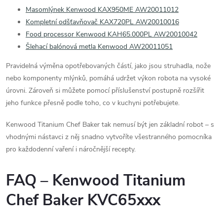
y
Masomlýnek Kenwood KAX950ME AW20011012
Kompletní odšťavňovač KAX720PL AW20010016
v
Food processor Kenwood KAH65.000PL AW20010042
ý
Šlehací balónová metla Kenwood AW20011051
p
Pravidelná výměna opotřebovaných částí, jako jsou struhadla, nože
nebo komponenty mlýnků, pomáhá udržet výkon robota na vysoké
i
úrovni. Zároveň si můžete pomocí příslušenství postupně rozšířit
jeho funkce přesně podle toho, co v kuchyni potřebujete.
s
u
Kenwood Titanium Chef Baker tak nemusí být jen základní robot – s
vhodnými nástavci z něj snadno vytvoříte všestranného pomocníka
pro každodenní vaření i náročnější recepty.
FAQ – Kenwood Titanium
Chef Baker KVC65xxx