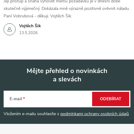
Její přístup a snaha vyhovět mému požadavku je v dnešní době
skutečně výjimečný. Dokázala mně výrazně pozitivně ovlivnit náladu.
Paní Vobrubová - děkuji. Vojtěch Šik.
Vojtěch Šik
13.5.2026
Mějte přehled o novinkách
a slevách
Z
á
E-mail
ODEBÍRAT
p
Vložením e-mailu souhlasíte s
podmínkami ochrany osobních údajů
a