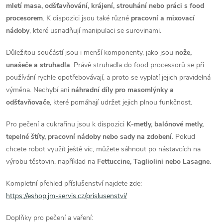
mletí masa, odšťavňování, krájení, strouhání nebo práci s food
procesorem
. K dispozici jsou také různé
pracovní a mixovací
nádoby
, které usnadňují manipulaci se surovinami.
Důležitou součástí jsou i menší komponenty, jako jsou
nože,
unašeče a struhadla
. Právě struhadla do food processorů se při
používání rychle opotřebovávají, a proto se vyplatí jejich pravidelná
výměna. Nechybí ani
náhradní díly pro masomlýnky a
odšťavňovače
, které pomáhají udržet jejich plnou funkčnost.
Pro pečení a cukrařinu jsou k dispozici
K-metly, balónové metly,
tepelné štíty, pracovní nádoby nebo sady na zdobení
. Pokud
chcete robot využít ještě víc, můžete sáhnout po nástavcích na
výrobu těstovin, například na
Fettuccine, Tagliolini nebo Lasagne
.
Kompletní přehled příslušenství najdete zde:
https://eshop.jm-servis.cz/prislusenstvi/
Doplňky pro pečení a vaření: