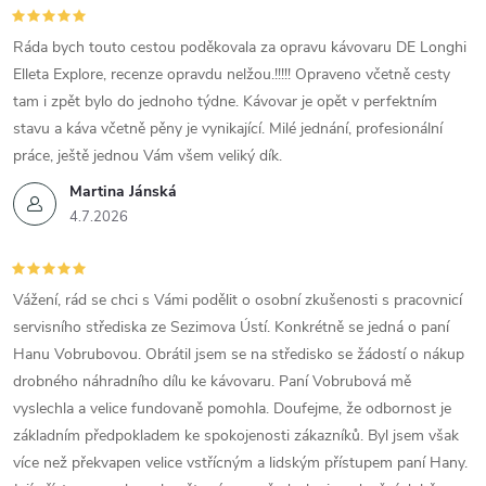
Ráda bych touto cestou poděkovala za opravu kávovaru DE Longhi
Elleta Explore, recenze opravdu nelžou.!!!!! Opraveno včetně cesty
tam i zpět bylo do jednoho týdne. Kávovar je opět v perfektním
stavu a káva včetně pěny je vynikající. Milé jednání, profesionální
práce, ještě jednou Vám všem veliký dík.
Martina Jánská
4.7.2026
Vážení, rád se chci s Vámi podělit o osobní zkušenosti s pracovnicí
servisního střediska ze Sezimova Ústí. Konkrétně se jedná o paní
Hanu Vobrubovou. Obrátil jsem se na středisko se žádostí o nákup
drobného náhradního dílu ke kávovaru. Paní Vobrubová mě
vyslechla a velice fundovaně pomohla. Doufejme, že odbornost je
základním předpokladem ke spokojenosti zákazníků. Byl jsem však
více než překvapen velice vstřícným a lidským přístupem paní Hany.