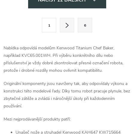
NAČÍST 12 DALŠÍCH
v
l
S
1
6
t
á
r
d
á
Nabídka odpovídá modelům Kenwood Titanium Chef Baker,
a
n
například KVC65.001WH. Při výběru konkrétního dílu nebo
k
příslušenství je vždy dobré zkontrolovat přesné označení robota,
c
o
protože i drobné rozdíly mohou ovlivnit kompatibilitu.
í
v
Originální komponenty jsou navrženy tak, aby odpovídaly výkonu a
á
p
konstrukci této modelové řady. Díky tomu robot pracuje plynule, bez
n
zbytečné zátěže a zvládá i náročnější úkoly při každodenním
r
í
používání.
v
Mezi nejprodávanější produkty patří:
k
Unašeč nože a struhadel Kenwood KAH647 KW715664