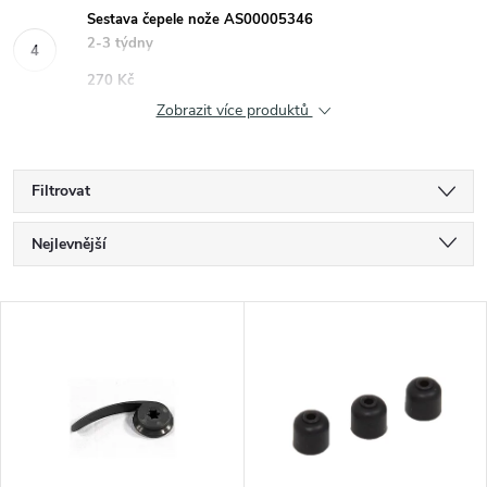
Sestava čepele nože AS00005346
2-3 týdny
270 Kč
Zobrazit více produktů
Filtrovat
Ř
Nejlevnější
a
Nejdražší
V
Nejprodávanější
z
ý
Abecedně
e
p
n