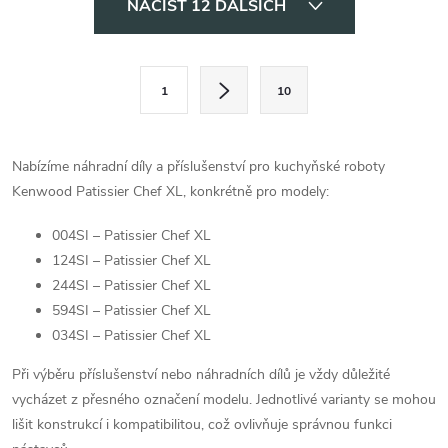
NAČÍST 12 DALŠÍCH
v
l
S
1
10
t
á
r
d
á
Nabízíme náhradní díly a příslušenství pro kuchyňské roboty
a
n
Kenwood Patissier Chef XL, konkrétně pro modely:
k
c
004SI – Patissier Chef XL
o
124SI – Patissier Chef XL
í
v
244SI – Patissier Chef XL
á
p
594SI – Patissier Chef XL
n
034SI – Patissier Chef XL
r
í
Při výběru příslušenství nebo náhradních dílů je vždy důležité
v
vycházet z přesného označení modelu. Jednotlivé varianty se mohou
lišit konstrukcí i kompatibilitou, což ovlivňuje správnou funkci
k