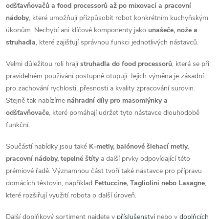
odšťavňovačů a food processorů až po mixovací a pracovní
nádoby
, které umožňují přizpůsobit robot konkrétním kuchyňským
úkonům. Nechybí ani klíčové komponenty jako
unašeče, nože a
struhadla
, které zajišťují správnou funkci jednotlivých nástavců.
Velmi důležitou roli hrají
struhadla do food processorů
, která se při
pravidelném používání postupně otupují. Jejich výměna je zásadní
pro zachování rychlosti, přesnosti a kvality zpracování surovin.
Stejně tak nabízíme
náhradní díly pro masomlýnky a
odšťavňovače
, které pomáhají udržet tyto nástavce dlouhodobě
funkční.
Součástí nabídky jsou také
K-metly, balónové šlehací metly,
pracovní nádoby, tepelné štíty
a další prvky odpovídající této
prémiové řadě. Významnou část tvoří také nástavce pro přípravu
domácích těstovin, například
Fettuccine, Tagliolini nebo Lasagne
,
které rozšiřují využití robota o další úroveň.
Další doplňkový sortiment najdete v
příslušenství
nebo v
doplňcích