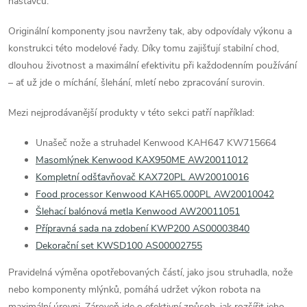
nástavců.
y
Originální komponenty jsou navrženy tak, aby odpovídaly výkonu a
v
konstrukci této modelové řady. Díky tomu zajišťují stabilní chod,
dlouhou životnost a maximální efektivitu při každodenním používání
ý
– ať už jde o míchání, šlehání, mletí nebo zpracování surovin.
p
Mezi nejprodávanější produkty v této sekci patří například:
i
Unašeč nože a struhadel Kenwood KAH647 KW715664
s
Masomlýnek Kenwood KAX950ME AW20011012
u
Kompletní odšťavňovač KAX720PL AW20010016
Food processor Kenwood KAH65.000PL AW20010042
Šlehací balónová metla Kenwood AW20011051
Přípravná sada na zdobení KWP200 AS00003840
Dekorační set KWSD100 AS00002755
Pravidelná výměna opotřebovaných částí, jako jsou struhadla, nože
nebo komponenty mlýnků, pomáhá udržet výkon robota na
maximální úrovni. Zároveň jde o efektivní způsob, jak rozšířit jeho