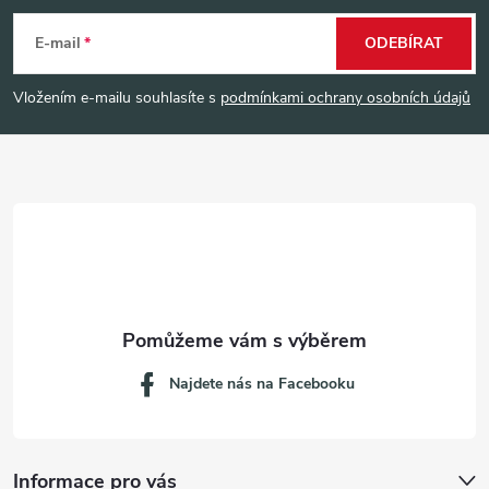
á
E-mail
ODEBÍRAT
p
Vložením e-mailu souhlasíte s
podmínkami ochrany osobních údajů
a
t
í
Najdete nás na Facebooku
Informace pro vás