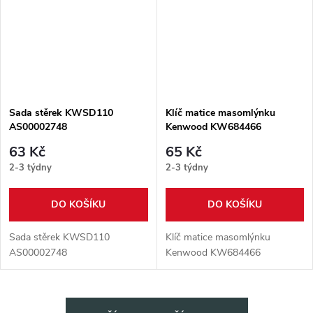
Sada stěrek KWSD110
Klíč matice masomlýnku
AS00002748
Kenwood KW684466
63 Kč
65 Kč
2-3 týdny
2-3 týdny
DO KOŠÍKU
DO KOŠÍKU
Sada stěrek KWSD110
Klíč matice masomlýnku
AS00002748
Kenwood KW684466
O