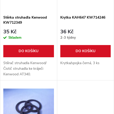
i
í
s
p
Stěrka struhadla Kenwood
Krytka KAH647 KW714246
KW712349
p
r
35 Kč
36 Kč
r
Skladem
2-3 týdny
o
o
DO KOŠÍKU
DO KOŠÍKU
d
d
Stěrač struhadla Kenwood/
Krytka/spojka černá, 3 ks
u
Čistič struhadla ke kráječi
Kenwood AT340.
u
k
k
t
t
ů