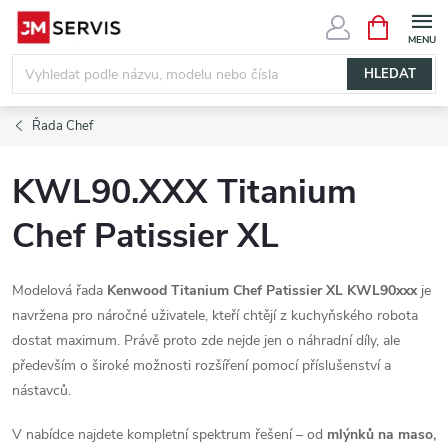
Přejít
NÁKUPNÍ
KOŠÍK
na
obsah
HLEDAT
Řada Chef
KWL90.XXX Titanium
Chef Patissier XL
Modelová řada
Kenwood Titanium Chef Patissier XL KWL90xxx
je
navržena pro náročné uživatele, kteří chtějí z kuchyňského robota
dostat maximum. Právě proto zde nejde jen o náhradní díly, ale
především o široké možnosti rozšíření pomocí příslušenství a
nástavců.
V nabídce najdete kompletní spektrum řešení – od
mlýnků na maso,