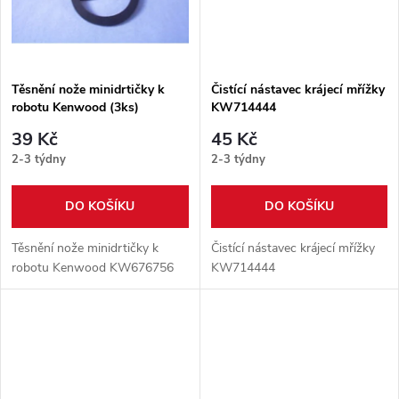
ů
Těsnění nože minidrtičky k
Čistící nástavec krájecí mřížky
robotu Kenwood (3ks)
KW714444
KW676756
39 Kč
45 Kč
2-3 týdny
2-3 týdny
DO KOŠÍKU
DO KOŠÍKU
Těsnění nože minidrtičky k
Čistící nástavec krájecí mřížky
robotu Kenwood KW676756
KW714444