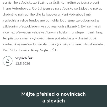
servisního střediska ze Sezimova Ústí. Konkrétně se jedná o paní
Hanu Vobrubovou. Obrátil jsem se na středisko se žádostí o nákup
drobného náhradního dílu ke kávovaru. Paní Vobrubová mě
vyslechla a velice fundovaně pomohla. Doufejme, že odbornost je
základním předpokladem ke spokojenosti zákazníků. Byl jsem však
více než překvapen velice vstřícným a lidským přístupem paní Hany.
Její přístup a snaha vyhovět mému požadavku je v dnešní době
skutečně výjimečný. Dokázala mně výrazně pozitivně ovlivnit náladu.
Paní Vobrubová - děkuji. Vojtěch Šik.
Vojtěch Šik
13.5.2026
Mějte přehled o novinkách
a slevách
Z