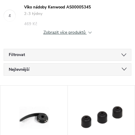
Víko nádoby Kenwood AS00005345
2-3 týdny
469 Kč
Zobrazit více produktů
Filtrovat
Ř
Nejlevnější
a
Nejdražší
V
Nejprodávanější
z
ý
Abecedně
e
p
n