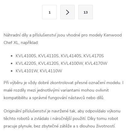
l
S
1
13
t
á
r
d
á
Náhradní díly a příslušenství jsou vhodné pro modely Kenwood
a
n
Chef XL, například:
k
c
KVL4100S, KVL4110S, KVL4140S, KVL4170S
o
KVL4220S, KVL4120S, KVL4100W, KVL4170W
í
v
KVL4101W, KVL4110W
á
p
Při výběru je vždy dobré zkontrolovat přesné označení modelu. I
n
r
malé rozdíly mezi jednotlivými variantami mohou ovlivnit
í
kompatibilitu a správné fungování nástavců nebo dílů.
v
Originální příslušenství je navržené tak, aby odpovídalo výkonu
k
těchto robotů a zvládalo i náročnější použití. Díky tomu robot
y
pracuje plynule, bez zbytečné zátěže a s dlouhou životností.