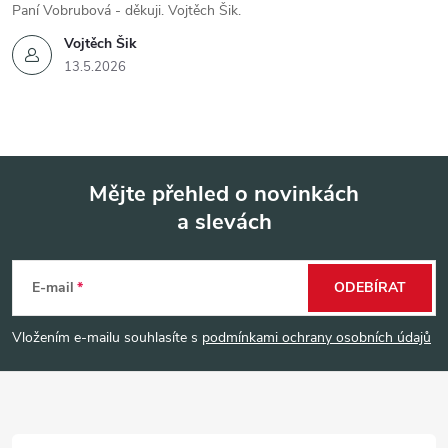
Paní Vobrubová - děkuji. Vojtěch Šik.
Vojtěch Šik
13.5.2026
Mějte přehled o novinkách
a slevách
Z
á
E-mail
ODEBÍRAT
p
Vložením e-mailu souhlasíte s
podmínkami ochrany osobních údajů
a
t