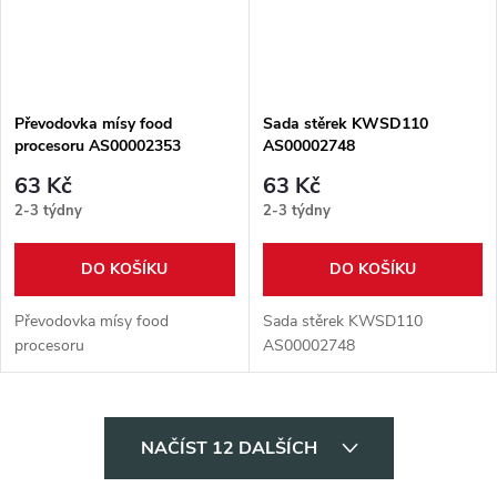
Převodovka mísy food
Sada stěrek KWSD110
procesoru AS00002353
AS00002748
63 Kč
63 Kč
2-3 týdny
2-3 týdny
DO KOŠÍKU
DO KOŠÍKU
Převodovka mísy food
Sada stěrek KWSD110
procesoru
AS00002748
O
NAČÍST 12 DALŠÍCH
v