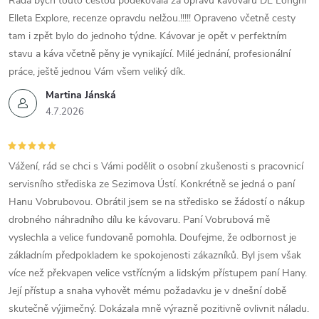
Ráda bych touto cestou poděkovala za opravu kávovaru DE Longhi
Elleta Explore, recenze opravdu nelžou.!!!!! Opraveno včetně cesty
tam i zpět bylo do jednoho týdne. Kávovar je opět v perfektním
stavu a káva včetně pěny je vynikající. Milé jednání, profesionální
práce, ještě jednou Vám všem veliký dík.
Martina Jánská
4.7.2026
Vážení, rád se chci s Vámi podělit o osobní zkušenosti s pracovnicí
servisního střediska ze Sezimova Ústí. Konkrétně se jedná o paní
Hanu Vobrubovou. Obrátil jsem se na středisko se žádostí o nákup
drobného náhradního dílu ke kávovaru. Paní Vobrubová mě
vyslechla a velice fundovaně pomohla. Doufejme, že odbornost je
základním předpokladem ke spokojenosti zákazníků. Byl jsem však
více než překvapen velice vstřícným a lidským přístupem paní Hany.
Její přístup a snaha vyhovět mému požadavku je v dnešní době
skutečně výjimečný. Dokázala mně výrazně pozitivně ovlivnit náladu.