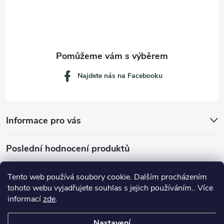
í
Najdete nás na Facebooku
Informace pro vás
Poslední hodnocení produktů
Tento web používá soubory cookie. Dalším procházením
tohoto webu vyjadřujete souhlas s jejich používáním.. Více
Dávkovací lžička na mletou kávu 53132C8134
informací
zde
.
Nastavení