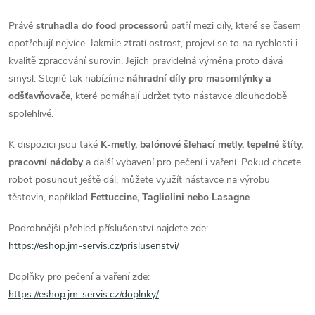
Právě
struhadla do food processorů
patří mezi díly, které se časem
opotřebují nejvíce. Jakmile ztratí ostrost, projeví se to na rychlosti i
kvalitě zpracování surovin. Jejich pravidelná výměna proto dává
smysl. Stejně tak nabízíme
náhradní díly pro masomlýnky a
odšťavňovače
, které pomáhají udržet tyto nástavce dlouhodobě
spolehlivé.
K dispozici jsou také
K-metly, balónové šlehací metly, tepelné štíty,
pracovní nádoby
a další vybavení pro pečení i vaření. Pokud chcete
robot posunout ještě dál, můžete využít nástavce na výrobu
těstovin, například
Fettuccine, Tagliolini nebo Lasagne
.
Podrobnější přehled příslušenství najdete zde:
https://eshop.jm-servis.cz/prislusenstvi/
Doplňky pro pečení a vaření zde:
https://eshop.jm-servis.cz/doplnky/