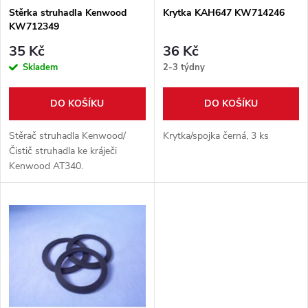
s
p
Stěrka struhadla Kenwood
Krytka KAH647 KW714246
KW712349
p
r
35 Kč
36 Kč
r
Skladem
2-3 týdny
o
o
DO KOŠÍKU
DO KOŠÍKU
d
d
Stěrač struhadla Kenwood/
Krytka/spojka černá, 3 ks
u
Čistič struhadla ke kráječi
Kenwood AT340.
u
k
k
t
t
ů
ů