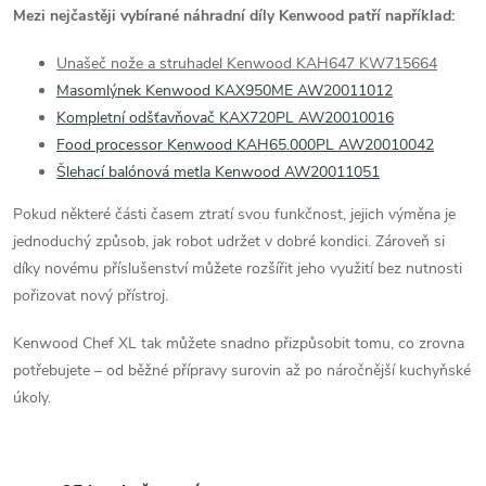
v
Mezi nejčastěji vybírané náhradní díly Kenwood patří například:
ý
Unašeč nože a struhadel Kenwood KAH647 KW715664
Masomlýnek Kenwood KAX950ME AW20011012
p
Kompletní odšťavňovač KAX720PL AW20010016
i
Food processor Kenwood KAH65.000PL AW20010042
Šlehací balónová metla Kenwood AW20011051
s
Pokud některé části časem ztratí svou funkčnost, jejich výměna je
u
jednoduchý způsob, jak robot udržet v dobré kondici. Zároveň si
díky novému příslušenství můžete rozšířit jeho využití bez nutnosti
pořizovat nový přístroj.
Kenwood Chef XL tak můžete snadno přizpůsobit tomu, co zrovna
potřebujete – od běžné přípravy surovin až po náročnější kuchyňské
úkoly.