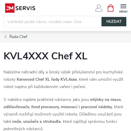
Přejít
NÁKUPNÍ
KOŠÍK
na
obsah
HLEDAT
Řada Chef
KVL4XXX Chef XL
Nabízíme náhradní díly a široký výběr příslušenství pro kuchyňské
roboty
Kenwood Chef XL řady KVL4xxx
, které vám umožní využít
robot naplno při každodenním vaření i pečení.
V nabídce najdete praktické nástavce, jako jsou
mlýnky na maso,
odšťavňovače, food procesory, mixovací i pracovní nádoby
, které
výrazně rozšiřují možnosti využití robota. Důležitou součástí jsou
také
nože, unašeče a struhadla
, které zajišťují správnou funkci
jednotlivých nástavců.