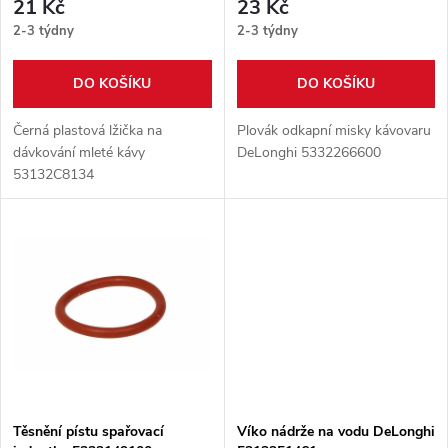
r
21 Kč
23 Kč
r
2-3 týdny
2-3 týdny
o
o
DO KOŠÍKU
DO KOŠÍKU
d
d
Černá plastová lžička na
Plovák odkapní misky kávovaru
u
dávkování mleté kávy
DeLonghi 5332266600
53132C8134
u
k
k
t
t
ů
ů
Těsnění pístu spařovací
Víko nádrže na vodu DeLonghi