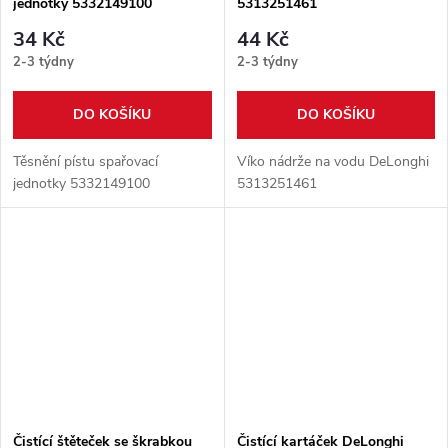
jednotky 5332149100
5313251461
34 Kč
44 Kč
2-3 týdny
2-3 týdny
DO KOŠÍKU
DO KOŠÍKU
Těsnění pístu spařovací
Víko nádrže na vodu DeLonghi
jednotky 5332149100
5313251461
Čistící štěteček se škrabkou
Čistící kartáček DeLonghi