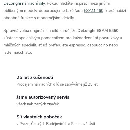
ý
DeLonghi náhradní díly
. Pokud hledáte inspiraci mezi jinými
oblíbenými modely, doporučujeme také řadu
ESAM 460
, která nabízí
p
obdobné funkce s modernějšími detaily.
i
Správná volba originálních dílů zaručí, že
DeLonghi ESAM 5450
s
zůstane spolehlivým pomocníkem pro každodenní přípravu kávy a
mléčných specialit, ať už preferujete espresso, cappuccino nebo
u
latte macchiato.
25 let zkušeností
Prodejem náhradních dílů se zabýváme již 25 let
Jsme autorizovaný servis
všech nabízených značek
Síť vlastních poboček
v Praze, Českých Budějovicích a Sezimově Ústí