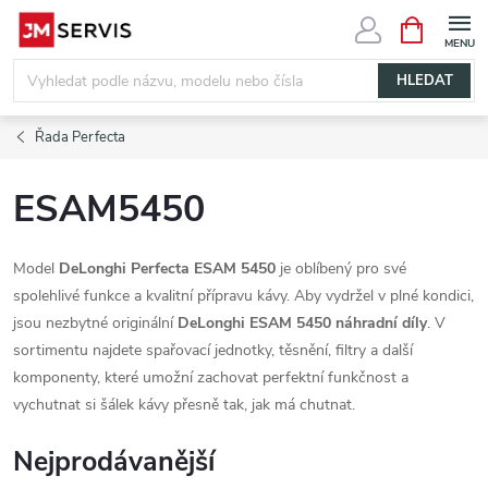
Přejít
NÁKUPNÍ
KOŠÍK
na
obsah
HLEDAT
Řada Perfecta
ESAM5450
Model
DeLonghi Perfecta ESAM 5450
je oblíbený pro své
spolehlivé funkce a kvalitní přípravu kávy. Aby vydržel v plné kondici,
jsou nezbytné originální
DeLonghi ESAM 5450 náhradní díly
. V
sortimentu najdete spařovací jednotky, těsnění, filtry a další
komponenty, které umožní zachovat perfektní funkčnost a
vychutnat si šálek kávy přesně tak, jak má chutnat.
Nejprodávanější