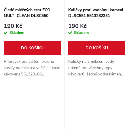
Čistič mléčných cest ECO
Kuličky proti vodnímu kameni
MULTI CLEAN DLSC550
DLSC551 5513282331
5513281861
190 Kč
190 Kč
Skladem
Skladem
DO KOŠÍKU
DO KOŠÍKU
Přípravek pro čištění okruhu
Kuličky na změkčení vody,
karafy na mléko a vnějších částí
určené pro všechny typy
kávovaru 5513281861
kávovarů, žádný vodní kámen,
bez chemie, jedno balení vydrží
tři měsíce