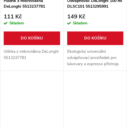
Hadřík z mikrovlákna
Odvápňovač DeLonghi 100 ml
DeLonghi 5513237781
DLSC101 5513295991
111 Kč
149 Kč
Skladem
Skladem
DO KOŠÍKU
DO KOŠÍKU
Utěrka z mikrovlákna DeLonghi
Ekologický univerzální
5513237781
odvápňovací prostředek pro
kávovary a espresso přístroje.
Objem 100 ml.