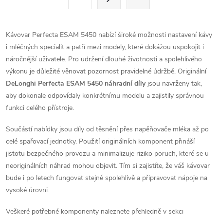
t
á
r
d
á
Kávovar Perfecta ESAM 5450 nabízí široké možnosti nastavení kávy
a
n
i mléčných specialit a patří mezi modely, které dokážou uspokojit i
k
náročnější uživatele. Pro udržení dlouhé životnosti a spolehlivého
c
o
výkonu je důležité věnovat pozornost pravidelné údržbě. Originální
í
DeLonghi Perfecta ESAM 5450 náhradní díly
jsou navrženy tak,
v
aby dokonale odpovídaly konkrétnímu modelu a zajistily správnou
á
p
funkci celého přístroje.
n
r
í
Součástí nabídky jsou díly od těsnění přes napěňovače mléka až po
v
celé spařovací jednotky. Použití originálních komponent přináší
jistotu bezpečného provozu a minimalizuje riziko poruch, které se u
k
neoriginálních náhrad mohou objevit. Tím si zajistíte, že váš kávovar
bude i po letech fungovat stejně spolehlivě a připravovat nápoje na
y
vysoké úrovni.
v
Veškeré potřebné komponenty naleznete přehledně v sekci