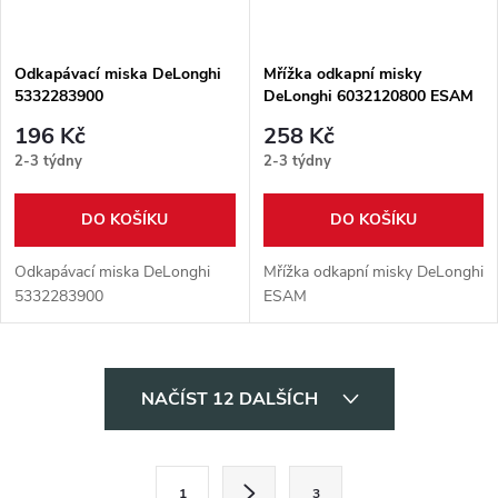
Odkapávací miska DeLonghi
Mřížka odkapní misky
5332283900
DeLonghi 6032120800 ESAM
196 Kč
258 Kč
2-3 týdny
2-3 týdny
DO KOŠÍKU
DO KOŠÍKU
Odkapávací miska DeLonghi
Mřížka odkapní misky DeLonghi
5332283900
ESAM
O
NAČÍST 12 DALŠÍCH
v
l
S
1
3