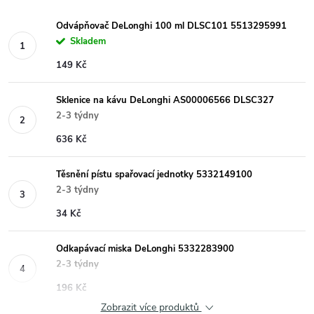
Odvápňovač DeLonghi 100 ml DLSC101 5513295991
Skladem
149 Kč
Sklenice na kávu DeLonghi AS00006566 DLSC327
2-3 týdny
636 Kč
Těsnění pístu spařovací jednotky 5332149100
2-3 týdny
34 Kč
Odkapávací miska DeLonghi 5332283900
2-3 týdny
196 Kč
Zobrazit více produktů