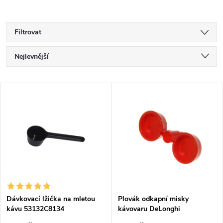
Filtrovat
Ř
Nejlevnější
a
Nejdražší
V
Nejprodávanější
z
ý
Abecedně
e
p
n
i
í
s
p
Dávkovací lžička na mletou
Plovák odkapní misky
kávu 53132C8134
kávovaru DeLonghi
p
5332266600