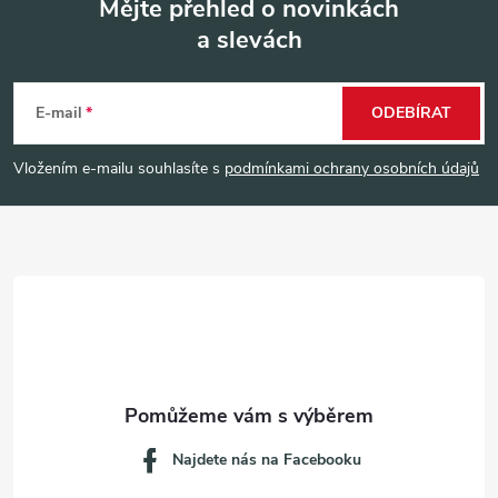
Mějte přehled o novinkách
a slevách
Z
á
E-mail
ODEBÍRAT
p
Vložením e-mailu souhlasíte s
podmínkami ochrany osobních údajů
a
t
í
Najdete nás na Facebooku