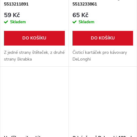
5513211891
5513233861
59 Kč
65 Kč
Skladem
Skladem
DO KOŠÍKU
DO KOŠÍKU
Z jedné strany štěteček, z druhé
Čisticí kartáček pro kávovary
strany škrabka
DeLonghi