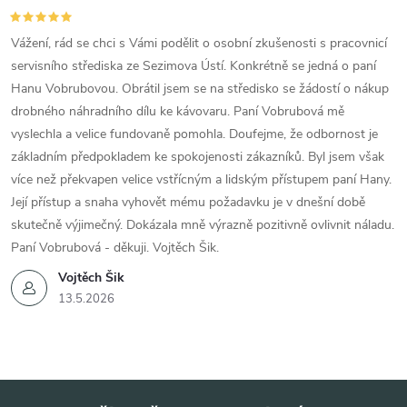
Vážení, rád se chci s Vámi podělit o osobní zkušenosti s pracovnicí
servisního střediska ze Sezimova Ústí. Konkrétně se jedná o paní
Hanu Vobrubovou. Obrátil jsem se na středisko se žádostí o nákup
drobného náhradního dílu ke kávovaru. Paní Vobrubová mě
vyslechla a velice fundovaně pomohla. Doufejme, že odbornost je
základním předpokladem ke spokojenosti zákazníků. Byl jsem však
více než překvapen velice vstřícným a lidským přístupem paní Hany.
Její přístup a snaha vyhovět mému požadavku je v dnešní době
skutečně výjimečný. Dokázala mně výrazně pozitivně ovlivnit náladu.
Paní Vobrubová - děkuji. Vojtěch Šik.
Vojtěch Šik
13.5.2026